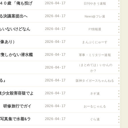
４０歳 「俺も投げ
2026-04-17
日刊やきう速報
る決議案提出へ
2026-04-17
News@フレ速
てもいないけどなん
2026-04-17
F1情報通
画像あり）
2026-04-17
まんぷくにゅーす
2隻しかない潜水艦
2026-04-17
軍事・ミリタリー速報
（まとめては）いかんの
2026-04-17
か？
る』
2026-04-17
阪神タイガースちゃんねる
4歳少女殺害容疑でよ
2026-04-17
ネギ速
 研修旅行でガイ
2026-04-17
おーるじゃんる
和感
写真集で水着&ラ
2026-04-17
ぐら速