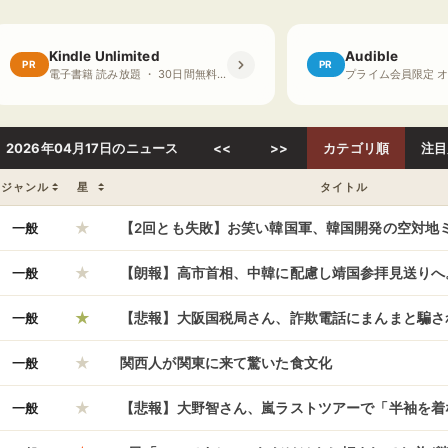
Kindle Unlimited
Audible
PR
PR
電子書籍 読み放題 ・ 30日間無料体験
2026年04月17日のニュース
<<
>>
カテゴリ順
注目
ジャンル
星
タイトル
★
一般
【2回とも失敗】お笑い韓国軍、韓国開発の空対地
★
異常停止 2回とも失敗
一般
【朗報】高市首相、中韓に配慮し靖国参拝見送りへ
★
しい判断したな
一般
【悲報】大阪国税局さん、詐欺電話にまんまと騙さ
★
情報を流出させてしまうｗｗｗｗｗｗｗｗｗｗ
一般
関西人が関東に来て驚いた食文化
★
一般
【悲報】大野智さん、嵐ラストツアーで「半袖を着