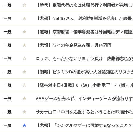
☆
チ、シェークスピア、ゴッホレベルの」
一般
【時代】退職代行の次は休職代行？利用者が急増し
★
一般
【悲報】Netflixさん、純利益8割増を発表した結
★
とになってしまうｗｗｗｗｗｗｗｗｗｗ
一般
【速報】京都府警「優季容疑者は外国籍はデマ確認
★
レビの誤報を真に受け拡散」報道ソースにしたSN
一般
【悲報】ワイの年金見込み額、月14万円
☆
るｗ
一般
ロッテ、もったいないサヨナラ負け 佐藤都志也が
★
一般
【朗報】ビタミンDの値が高い人は認知症のリスク
☆
結果
一般
【阪神対中日4回戦】8（遊） 小幡 竜平 7（捕） 
★
一般
AAAゲームが売れず、インディーゲームが流行り
★
どこのままでいいのか？
一般
サカナ山口「中日を応援するということは味噌汁の
★
分だけ啜る感じ」←どういう意味？
一般
【悲報】「シングルマザーは再婚するなってこと？