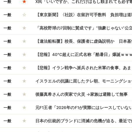
★
一般
X民「いいですか、これだけはもし頼まれても必ず
☆
なたの人生終わりますよ」
一般
【東京新聞】〈社説〉在留許可手数料 負担増は道
★
一般
「高校野球の7回制に賛成です」“強豪じゃない”公
★
本音「野球って長いイメージあるので…」
一般
【違法船転覆】校長、保護者に虚偽説明か 日本基
★
船長、生徒に「抗議船」と明言していた
一般
【悲報】40℃超えに正式名称「酷暑日」爆誕ｗｗ
★
ない時代へ 気象庁が新設
一般
【悲報】イラン戦争へ派兵された米軍の食事、あま
★
炎上ｗｗｗ
一般
イスラエルの抗議に屈したテレ朝、モーニングショ
★
があるかと思って視てみたら……
一般
後藤真希さんの実家で火災 →家族は避難して無事
★
一般
元F1王者「2026年のF1が実際にはレースしてい
★
非常に残念」
一般
日本の伝統的ブランドに消滅の危機が迫る、最近で