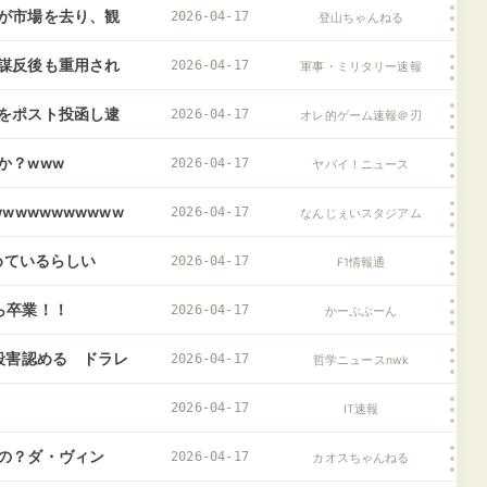
が市場を去り、観
2026-04-17
登山ちゃんねる
謀反後も重用され
2026-04-17
軍事・ミリタリー速報
をポスト投函し逮
2026-04-17
オレ的ゲーム速報＠刃
か？www
2026-04-17
ヤバイ！ニュース
wwwwwwwwww
2026-04-17
なんじぇいスタジアム
めているらしい
2026-04-17
F1情報通
ら卒業！！
2026-04-17
かーぷぶーん
殺害認める ドラレ
2026-04-17
哲学ニュースnwk
2026-04-17
IT速報
の？ダ・ヴィン
2026-04-17
カオスちゃんねる