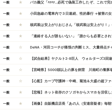
★
一般
バカ義父「ﾊｧﾊｧ…必死で偽装工作したぞ、これで
★
一般
小田急線の電車内で３日連続、性的暴行 →被害の女
★
逮捕”
一般
核武装は安上がりおじさん「核武装は安上がり！」
★
一般
「連絡する人が誰もいない」「誰からも必要とされ
☆
性、日曜日にスマホを見て固まった「老後ひとりぼ
一般
DeNA・河田コーチが痛恨の判断ミス、大量得点チ
☆
一般
【試合結果】ヤクルト2-8巨人 ウォルターズ3回
☆
イムリー
一般
【宮崎県】5000頭以上の豚を飼育 川南町の養豚
☆
激しく上がっている」と通報
一般
【心配】カープ守護神・中崎、菊池＆大盛の超ファ
★
れば炎上していた事実
一般
【悲報】ネット依存のクソガキからスマホを没収し
★
6/04/17のニュース
一般
【画像】自販機店店長「あの人（安達容疑者）毎朝