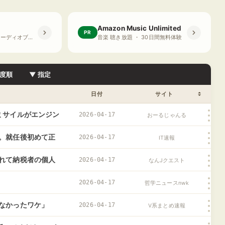
Amazon Music Unlimited
PR
プライム会員限定 オーディオブック ・ 30日間無料体験
音楽 聴き放題 ・ 30日間無料体験
度順
▼ 指定
日付
サイト
ミサイルがエンジン
2026-04-17
おーるじゃんる
。就任後初めて正
2026-04-17
IT速報
れて納税者の個人
2026-04-17
なんJクエスト
2026-04-17
哲学ニュースnwk
なかったワケ」
2026-04-17
V系まとめ速報