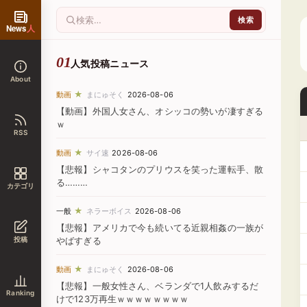
News
人
人気投稿ニュース
About
★
動画
まにゅそく
2026-08-06
【動画】外国人女さん、オシッコの勢いが凄すぎる
ｗ
RSS
★
動画
サイ速
2026-08-06
【悲報】シャコタンのプリウスを笑った運転手、散
る………
カテゴリ
★
一般
ネラーボイス
2026-08-06
【悲報】アメリカで今も続いてる近親相姦の一族が
投稿
やばすぎる
★
動画
まにゅそく
2026-08-06
【悲報】一般女性さん、ベランダで1人飲みするだ
Ranking
けで123万再生ｗｗｗｗｗｗｗｗ