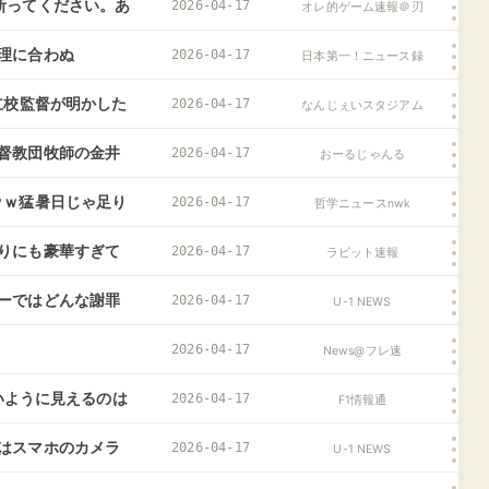
断ってください。あ
2026-04-17
オレ的ゲーム速報＠刃
理に合わぬ
2026-04-17
日本第一！ニュース録
立校監督が明かした
2026-04-17
なんじぇいスタジアム
督教団牧師の金井
2026-04-17
おーるじゃんる
ｗｗ猛暑日じゃ足り
2026-04-17
哲学ニュースnwk
りにも豪華すぎて
2026-04-17
ラビット速報
ーではどんな謝罪
2026-04-17
U-1 NEWS
2026-04-17
News@フレ速
ないように見えるのは
2026-04-17
F1情報通
はスマホのカメラ
2026-04-17
U-1 NEWS