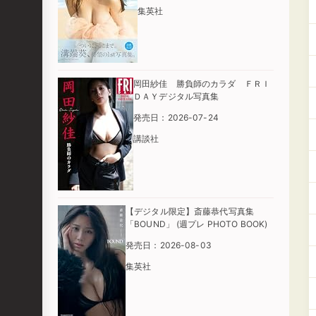
集英社
岡田紗佳 勝負師のカラダ ＦＲＩ
ＤＡＹデジタル写真集
発売日：2026-07-24
講談社
【デジタル限定】斎藤恭代写真集
「BOUND」 (週プレ PHOTO BOOK)
発売日：2026-08-03
集英社