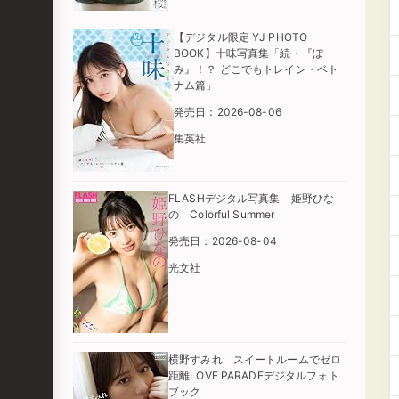
【デジタル限定 YJ PHOTO
BOOK】十味写真集「続・『ぽ
み』！？ どこでもトレイン・ベト
ナム篇」
発売日：2026-08-06
集英社
FLASHデジタル写真集 姫野ひな
の Colorful Summer
発売日：2026-08-04
光文社
横野すみれ スイートルームでゼロ
距離LOVE PARADEデジタルフォト
ブック