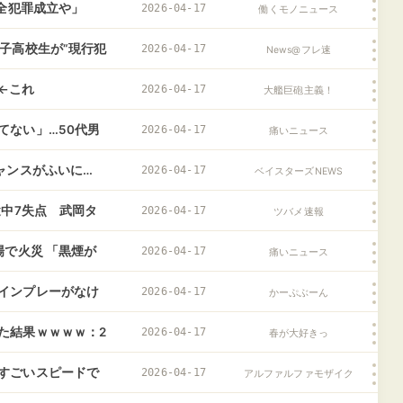
完全犯罪成立や」
2026-04-17
働くモノニュース
子高校生が“現行犯
2026-04-17
News@フレ速
←これ
2026-04-17
大艦巨砲主義！
てない」…50代男
2026-04-17
痛いニュース
っち」確信の瞬間
ャンスがふいに…
2026-04-17
ベイスターズNEWS
途中7失点 武岡タ
2026-04-17
ツバメ速報
場で火災 「黒煙が
2026-04-17
痛いニュース
インプレーがなけ
2026-04-17
かーぷぶーん
た結果ｗｗｗｗ：2
2026-04-17
春が大好きっ
すごいスピードで
2026-04-17
アルファルファモザイク