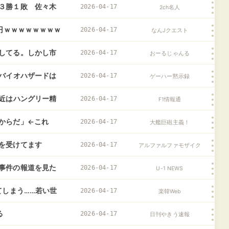
３勝１敗 佐々木
2026-04-17
2ch名人
万円ｗｗｗｗｗｗｗｗ
2026-04-17
なんJクエスト
してる。しかし市
2026-04-17
おーるじゃんる
道さん、聞いてま
故バイオハザードは
2026-04-17
ゲーハー黙示録
最近はハングリー精
2026-04-17
F1情報通
からだ」←これ
2026-04-17
大艦巨砲主義！
を受けてます
2026-04-17
アルファルファモザイク
事件の報道を見た
2026-04-17
U-1 NEWS
いのか……
てしまう……若い世
2026-04-17
楽韓Web
って考えかたもあ
る
2026-04-17
日刊やきう速報