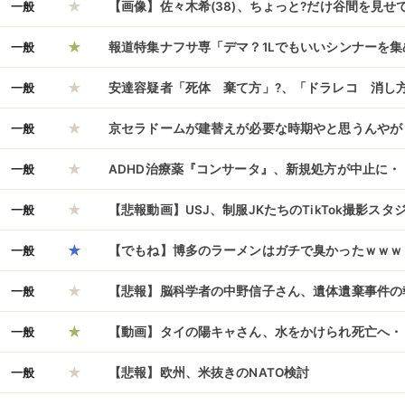
★
に存在意義を奪われ……
一般
【画像】佐々木希(38)、ちょっと?だけ谷間を見せ
★
一般
報道特集ナフサ専「デマ？1Lでもいいシンナーを
★
民「違反の可能性あること投稿すべきでない」専「
一般
安達容疑者「死体 棄て方」?、「ドラレコ 消し方
★
てコメントしています」
一般
京セラドームが建替えが必要な時期やと思うんやが
★
一般
ADHD治療薬『コンサータ』、新規処方が中止に・
★
一般
【悲報動画】USJ、制服JKたちのTikTok撮影ス
★
シュールすぎる光景が広がるｗｗｗ
一般
【でもね】博多のラーメンはガチで臭かったｗｗｗ
★
一般
【悲報】脳科学者の中野信子さん、遺体遺棄事件の
★
は子供がいたら再婚するなってこと？」と謎理論で
一般
【動画】タイの陽キャさん、水をかけられ死亡へ・
★
言・・・・・・・・・
一般
【悲報】欧州、米抜きのNATO検討