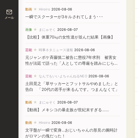
★
動画
Hiroiro
2026-08-06
一瞬でスクーターが3キルされてしまう･･･
メール
★
画像
まにゅそく
2026-08-07
【比較】体重70㎏の女性達が並んだ結果【画像】
★
芸能
時事ネタニュース速報
2026-08-06
元ジャンポケ斉藤慎二被告に懲役7年求刑 被害女
性が法廷で語った「人としての尊厳を踏みにじられ
た」
★
芸能
なんでもいいよちゃんねるNEO
2026-08-06
土田晃之「草サッカーとフットサルやめました」と
告白 「20代の若手が来るんです。つまんなくて」
★
動画
まにゅそく
2026-08-07
【動画】メキシコの暴走族が世紀末すぎる……
★
動画
Hiroiro
2026-08-06
文字盤が一瞬で変身…おじいちゃんの形見の腕時計
がロマンの塊だった！