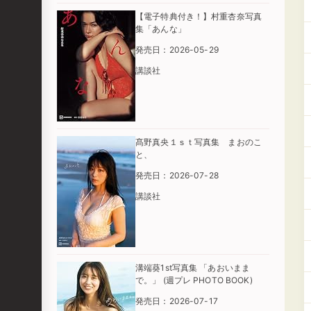
【電子特典付き！】村重杏奈写真
集「あんな」
発売日：2026-05-29
講談社
髙野真央１ｓｔ写真集 まおのこ
と、
発売日：2026-07-28
講談社
溝端葵1st写真集 「あおいまま
で。」 (週プレ PHOTO BOOK)
発売日：2026-07-17