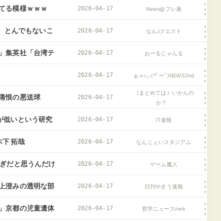
てる模様ｗｗｗ
2026-04-17
News@フレ速
果、とんでもないこ
2026-04-17
なんJクエスト
」集英社「台湾テ
2026-04-17
おーるじゃんる
Sが悪いみたいにな
2026-04-17
ぁゃιぃ(*ﾟーﾟ)NEWS2nd
（まとめては）いかんの
痛恨の悪送球
2026-04-17
か？
が低いという研究
2026-04-17
IT速報
木下 拓哉
2026-04-17
なんじぇいスタジアム
すぎだと思うんだけ
2026-04-17
ゲーム魔人
上澄みの透明な部
2026-04-17
日刊やきう速報
」京都の児童遺体
2026-04-17
哲学ニュースnwk