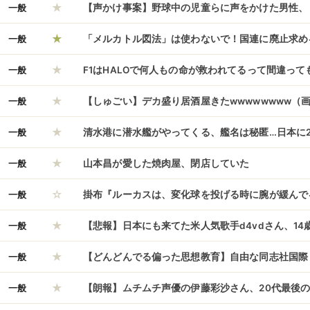
★
車停めて缶コーヒー飲んでた」
一般
【声かけ事案】野球中の児童らに声をかけた男性、
★
させて」 「麦茶飲ませて」
一般
「メルカトル図法」は使わないで！国連に廃止求め
★
一般
F1はHALOで何人もの命が救われてるって間違っ
★
か不思議だと話題に
一般
【しゅごい】デカ盛り居酒屋きたwwwwwwww（
★
一般
清水港に潜水艦がやってくる、艦名は秘匿…日本に
★
救難艦「ちよだ」も！
一般
山本昌が愛した焼肉屋、閉店していた
☆
一般
掛布『ルーカスは、変化球を投げる時に腕が緩んで
★
一般
【悲報】日本にも来てた米人気歌手d4vdさん、1
★
うやく逮捕されてしまう
一般
【どんどんでる偏った思想教育】自由な同志社国際
★
ドが突然、安倍政権批判 卒業生や在校生も抱く違
一般
【朗報】ムチムチ声優の伊藤彩沙さん、20代最後の