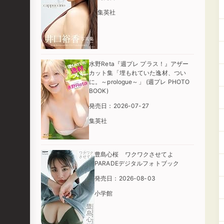
集英社
水野Reta『週プレ プラス！』アザー
カット集「埋もれていた逸材、つい
に。～prologue～」 (週プレ PHOTO
BOOK)
発売日：2026-07-27
集英社
豊島心桜 ワクワクさせてよ
PARADEデジタルフォトブック
発売日：2026-08-03
小学館