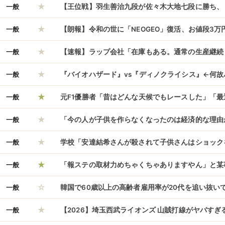
★
ンジェリー姿を大胆披露！！！
一般
【王位戦】羽生善治九段が佐々木大地七段に勝ち、
★
七段１勝３敗
一般
【朗報】令和の世に「NEOGEO」復活、お値段3
★
ｗｗ
一般
【速報】ラップ会社「在庫もある。通常の生産継続
★
場がパニックに陥るとこの通常は壊される」 某報
一般
『バイオハザード』vs『ディノクライシス』←何
★
すか
圧勝したのか
一般
元F1優勝者「昔はどんな天候でもレースした」「
★
神や闘争心が薄れてしまった」
一般
「今の人が子供を作らなくなったのは経済的な理由
★
一般
学校「安達結希さんが殺されて子供さんはショック
★
か？」保護者「決まってるやろ！アホ！」
一般
「報ステの取材力めちゃくちゃありますやん」と某
☆
人が騒然、何故その取材力を別の事件では活かせな
一般
韓国で60歳以上の高齢者雇用率が20代を追い抜い
★
代のセーフティネットとなる雇用が奪われている、
一般
【2026】埼玉西武ライオンズ 山賊打線がヤバすぎ