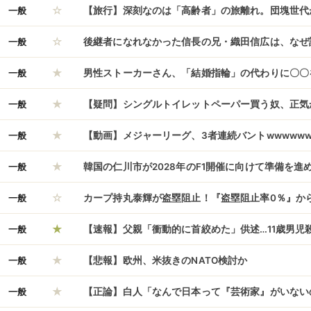
☆
るのでは？
一般
【旅行】深刻なのは「高齢者」の旅離れ。団塊世代
☆
光業界が直面する“1000万人泊”の消失
一般
後継者になれなかった信長の兄・織田信広は、なぜ
★
たのか？！
一般
男性ストーカーさん、「結婚指輪」の代わりに〇〇
★
捕へ
一般
【疑問】シングルトイレットペーパー買う奴、正気
★
一般
【動画】メジャーリーグ、3者連続バントwwwwww
★
wwwwwwwww
一般
韓国の仁川市が2028年のF1開催に向けて準備を進
☆
一般
カープ持丸泰輝が盗塁阻止！『盗塁阻止率0％』か
★
一般
【速報】父親「衝動的に首絞めた」供述…11歳男児
★
コ一部削除も判明 京都・南丹市
一般
【悲報】欧州、米抜きのNATO検討か
★
一般
【正論】白人「なんで日本って『芸術家』がいない