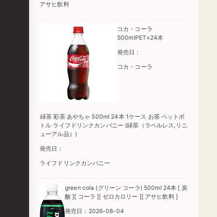
アサヒ飲料
コカ・コーラ
500mlPET×24本
発売日：
コカ・コーラ
緑茶 彩茶 あやちゃ 500ml 24本 1ケース お茶 ペットボ
トル ライフドリンクカンパニー (緑茶（ラベルレス,リニ
ューアル品）)
発売日：
ライフドリンクカンパニー
green cola (グリーン コーラ) 500ml 24本 [ 炭
酸 ][ コーラ ][ ゼロカロリー ][ アサヒ飲料 ]
発売日：2026-08-04