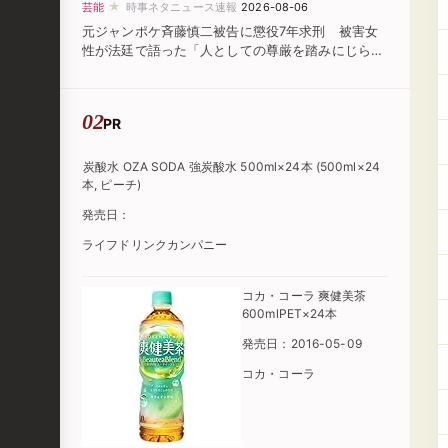
★
芸能
時事ネタニュース速報
2026-08-06
元ジャンポケ斉藤慎二被告に懲役7年求刑 被害女
性が法廷で語った「人としての尊厳を踏みにじられ
た」
PR
炭酸水 OZA SODA 強炭酸水 500ml×24本 (500ml×24
本, ピーチ)
発売日：
ライフドリンクカンパニー
コカ・コーラ 爽健美茶
600mlPET×24本
発売日：2016-05-09
コカ・コーラ