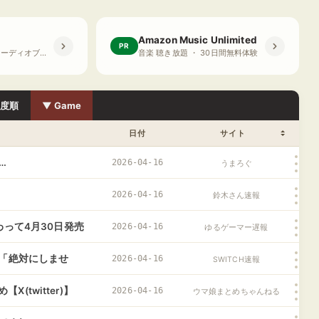
Amazon Music Unlimited
PR
プライム会員限定 オーディオブック ・ 30日間無料体験
音楽 聴き放題 ・ 30日間無料体験
目度順
▼ Game
日付
サイト
…
2026-04-16
うまろぐ
2026-04-16
鈴木さん速報
れ変わって4月30日発売
2026-04-16
ゆるゲーマー遅報
堂「絶対にしませ
2026-04-16
SWITCH速報
twitter)】
2026-04-16
ウマ娘まとめちゃんねる