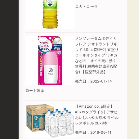
コカ・コーラ
メンソレータムボディ リ
フレア デオドラントリキ
ッド 50mL(制汗剤 直塗り
ロールオンタイプ ワキガ
などのニオイの元に効く
無香料 殺菌有効成分W配
合) 【医薬部外品】
発売日：2022-01-14
ロート製薬
【Amazon.co.jp限定】
#like(タグライク) アサヒ
おいしい水 天然水 ラベル
レスボトル 2L×9本
発売日：2019-06-11