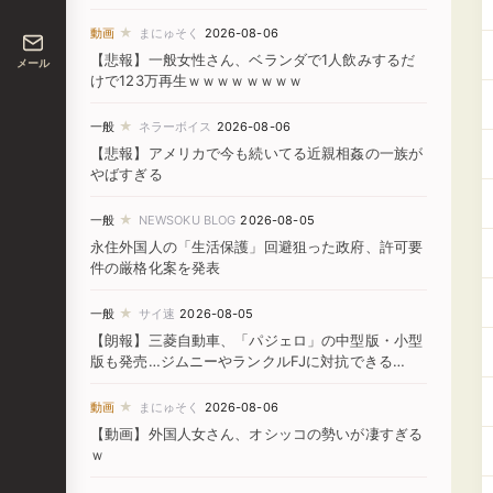
★
動画
まにゅそく
2026-08-06
【悲報】一般女性さん、ベランダで1人飲みするだ
メール
けで123万再生ｗｗｗｗｗｗｗｗ
★
一般
ネラーボイス
2026-08-06
【悲報】アメリカで今も続いてる近親相姦の一族が
やばすぎる
★
一般
NEWSOKU BLOG
2026-08-05
永住外国人の「生活保護」回避狙った政府、許可要
件の厳格化案を発表
★
一般
サイ速
2026-08-05
【朗報】三菱自動車、「パジェロ」の中型版・小型
版も発売…ジムニーやランクルFJに対抗できる
か！？
★
動画
まにゅそく
2026-08-06
【動画】外国人女さん、オシッコの勢いが凄すぎる
ｗ