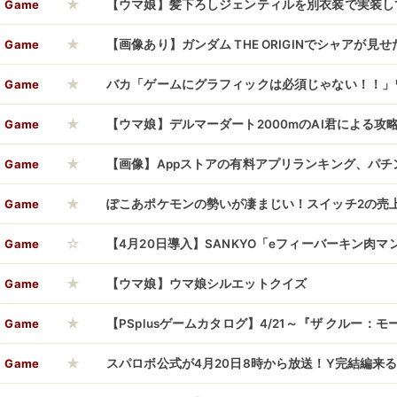
★
Game
【ウマ娘】髪下ろしジェンティルを別衣装で実装し
★
Game
【画像あり】ガンダム THE ORIGINでシャアが見
★
過ぎるシャア専用ザクIIからの脱出方法がこちらｗ
Game
バカ「ゲームにグラフィックは必須じゃない！！」
★
ベーダーゲームでも売れるってのか？」
Game
【ウマ娘】デルマーダート2000mのAI君による攻
★
Game
【画像】Appストアの有料アプリランキング、パチ
★
け
Game
ぽこあポケモンの勢いが凄まじい！スイッチ2の売
☆
げた
Game
【4月20日導入】SANKYO「eフィーバーキン肉
★
モード法則まとめ&ショート動画が公開！バッファロ
Game
【ウマ娘】ウマ娘シルエットクイズ
★
が出現したら大量出玉の大チャンス
Game
【PSplusゲームカタログ】4/21～『ザ クルー：
★
orizon Zero Dawn™ Remastered』『無双アビス』『F
Game
スパロボ公式が4月20日8時から放送！Y完結編来