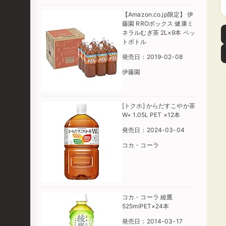
【Amazon.co.jp限定】 伊
藤園 RROボックス 健康ミ
ネラルむぎ茶 2L×9本 ペッ
トボトル
発売日：2019-02-08
伊藤園
[トクホ] からだすこやか茶
W+ 1.05L PET ×12本
発売日：2024-03-04
コカ・コーラ
コカ・コーラ 綾鷹
525mlPET×24本
発売日：2014-03-17