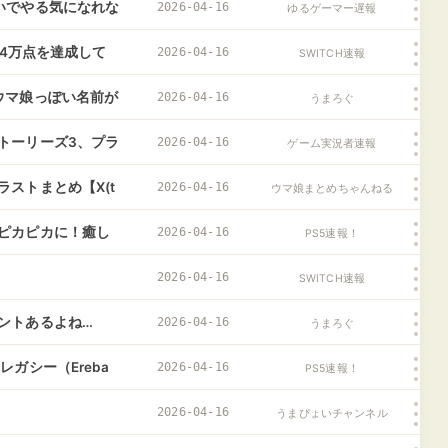
いでやる気になれな
2026-04-16
ゆるゲーマー遅報
月4万点を達成して
2026-04-16
SWITCH速報
ウマ娘っぽい名前が
2026-04-16
うまろぐ
トーリーズ3、プラ
2026-04-16
ゲーム実況者速報
ストまとめ【X(t
2026-04-16
ウマ娘まとめちゃんねる
ピカピカに！癒し
2026-04-16
PS5速報！
!)』がリリース！
2026-04-16
SWITCH速報
ントあるよね…
2026-04-16
うまろぐ
る」
ガシー（Ereba
2026-04-16
PS5速報！
2026-04-16
うまぴょいチャンネル