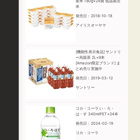
産米 180g×24個 低温製法
米
発売日：2018-10-18
アイリスオーヤマ
[機能性表示食品] サントリ
ー烏龍茶 2L×9本
[Amazon限定ブランド] ま
とめ売り実施中
発売日：2019-03-12
サントリー
コカ・コーラ い・ろ・
は・す 340mlPET×24本
発売日：2024-02-19
コカ・コーラ