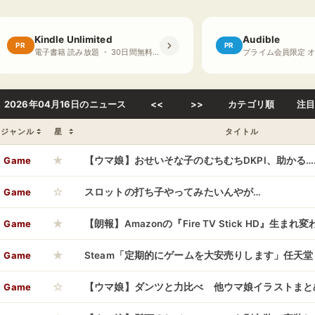
Kindle Unlimited
Audible
PR
PR
電子書籍 読み放題 ・ 30日間無料体験
2026年04月16日のニュース
<<
>>
カテゴリ順
注
ジャンル
星
タイトル
★
Game
【ウマ娘】おせいそな子のむちむちDKPI、助かる…
☆
Game
スロットの打ち子やってみたいんやが…
★
Game
【朗報】Amazonの『Fire TV Stick HD』生ま
★
Game
Steam「定期的にゲームを大安売りします」任天
☆
ん」←なんで？
Game
【ウマ娘】ダンツと力比べ 他ウマ娘イラストまとめ【X(