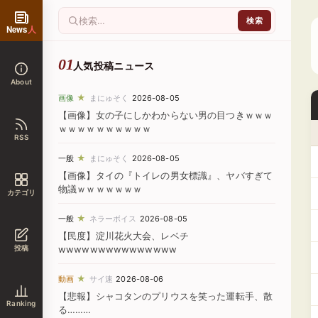
News
人
人気投稿ニュース
About
★
画像
まにゅそく
2026-08-05
【画像】女の子にしかわからない男の目つきｗｗｗ
ｗｗｗｗｗｗｗｗｗｗ
RSS
★
一般
まにゅそく
2026-08-05
【画像】タイの『トイレの男女標識』、ヤバすぎて
物議ｗｗｗｗｗｗｗ
カテゴリ
★
一般
ネラーボイス
2026-08-05
【民度】淀川花火大会、レベチ
投稿
wwwwwwwwwwwwwww
★
動画
サイ速
2026-08-06
【悲報】シャコタンのプリウスを笑った運転手、散
Ranking
る………