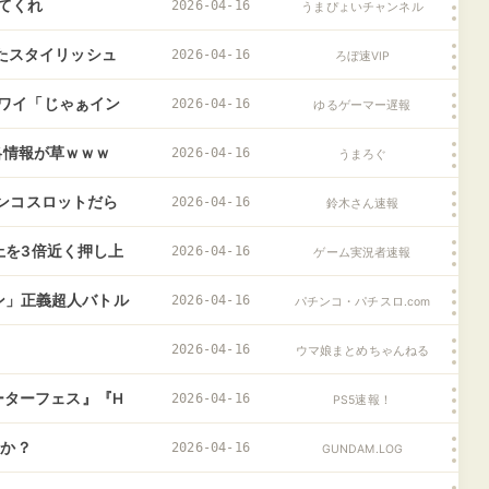
てくれ
2026-04-16
うまぴょいチャンネル
せたスタイリッシュ
2026-04-16
ろぼ速VIP
ｗｗｗｗｗ
ワイ「じゃぁイン
2026-04-16
ゆるゲーマー遅報
略情報が草ｗｗｗ
2026-04-16
うまろぐ
ンコスロットだら
2026-04-16
鈴木さん速報
上を3倍近く押し上
2026-04-16
ゲーム実況者速報
マン」正義超人バトル
2026-04-16
パチンコ・パチスロ.com
ーマンor悪魔将軍
2026-04-16
ウマ娘まとめちゃんねる
モーターフェス』『H
2026-04-16
PS5速報！
ootball Manage
るか？
2026-04-16
GUNDAM.LOG