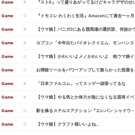
★
r 26 Console』などタイトル追加！
Game
『スト6』って盛りあがってるけどキャラデザのせ
☆
いわ
Game
『トモコレ わくわく生活』Amazonにて過去一ヶ
★
しまう
Game
【ウマ娘】バニガ2にある競馬場の選択肢、何故か
★
いますねこれ…偶然！？
Game
カプコン「今年出たバイオレクイエム、モンハンス
☆
グマタは大好評です！」
Game
【ウマ娘】かわいいよメノかわいいよ 他ウマ娘イラ
☆
witter)】
Game
お掃除ツールをパワーアップして散らかった部屋を
★
系お掃除ゲーム『クリーンアップ！ (Cleaning Up
Game
「日本ファルコム」ってスッゲー頑張ってるな
★
Game
【ウマ娘】やる気とか体力が急になくなる固有イベ
☆
「スズカさんは勝手に走ってきて勝手にやる気下が
Game
影を操るステルスアクション『エレバン シャドウ・レ
☆
n: Shadow Legacy ）』PS5版が4/16本日リリース
Game
【ウマ娘】クラフト様いいよね…