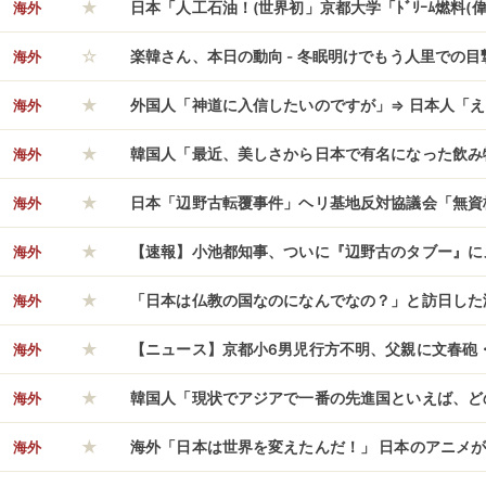
★
本はこれ無しでは生きられないから仕方ない…（ﾌﾞﾙ
海外
日本「人工石油！(世界初」京都大学「ﾄﾞﾘｰﾑ燃料
☆
応
「車両の性能向上(走行距離が1.2倍も伸びる」日本
海外
楽韓さん、本日の動向 - 冬眠明けでもう人里での目
★
(産業用装置生産して実用化」→
海外
外国人「神道に入信したいのですが」⇒ 日本人「え
★
とよくわからないです・・・」
海外
韓国人「最近、美しさから日本で有名になった飲み
★
「アイデアが良い」「真似すべき…（ﾌﾞﾙﾌﾞﾙ」＝
海外
日本「辺野古転覆事件」ヘリ基地反対協議会「無資
★
状態」デニー知事「平和学習擁護！(大問題」日本
海外
【速報】小池都知事、ついに『辺野古のタブー』に
★
ニー知事「出馬表明！(4/25」→
にかこつけて活動家ルートを全焼させる神対応。
海外
「日本は仏教の国なのになんでなの？」と訪日した
★
を表明、毎日の食事の調達にも苦労して……
海外
【ニュース】京都小6男児行方不明、父親に文春砲
★
海外
韓国人「現状でアジアで一番の先進国といえば、ど
★
やはり日本という認識なのだろうか…（ﾌﾞﾙﾌﾞﾙ」
海外
海外「日本は世界を変えたんだ！」 日本のアニメが