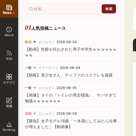
News
人
人気投稿ニュース
About
★
動画
まにゅそく
2026-08-04
【動画】性癖を狂わされた男子中学生ｗｗｗｗｗｗ
ｗｗ
RSS
★
一般
ネラーボイス
2026-08-04
【朗報】美少女さん、ティファのコスプレを披露
カテゴリ
★
一般
まにゅそく
2026-08-05
【画像】タイの『トイレの男女標識』、ヤバすぎて
物議ｗｗｗｗｗｗｗ
投稿
★
芸能
まにゅそく
2026-08-04
【勝負】女子モデル18歳「一本眉にしてみたら仕事
が増えました」【動画像】
Ranking