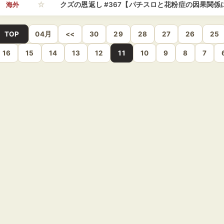
☆
に与える影響の大きさに驚愕の声
海外
クズの恩返し #367【パチスロと花粉症の因果関係
TOP
04月
<<
30
29
28
27
26
25
16
15
14
13
12
11
10
9
8
7