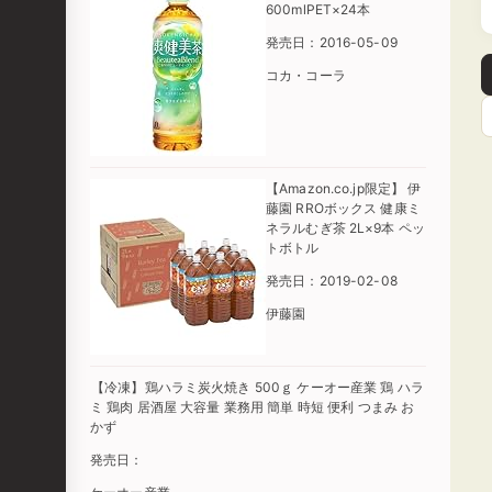
600mlPET×24本
発売日：2016-05-09
コカ・コーラ
【Amazon.co.jp限定】 伊
藤園 RROボックス 健康ミ
ネラルむぎ茶 2L×9本 ペッ
トボトル
発売日：2019-02-08
伊藤園
【冷凍】鶏ハラミ炭火焼き 500ｇ ケーオー産業 鶏 ハラ
ミ 鶏肉 居酒屋 大容量 業務用 簡単 時短 便利 つまみ お
かず
発売日：