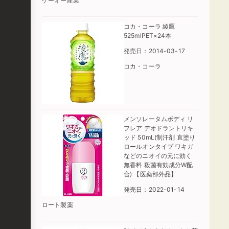
ケーオー産業
コカ・コーラ 綾鷹
525mlPET×24本
発売日：2014-03-17
コカ・コーラ
メンソレータムボディ リ
フレア デオドラントリキ
ッド 50mL(制汗剤 直塗り
ロールオンタイプ ワキガ
などのニオイの元に効く
無香料 殺菌有効成分W配
合) 【医薬部外品】
発売日：2022-01-14
ロート製薬