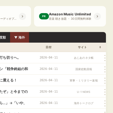
Amazon Music Unlimited
PR
プライム会員限定 オーディオブック ・ 30日間無料体験
音楽 聴き放題 ・ 30日間無料体験
度順
▼ 海外
日付
サイト
打ち切りへ。
2026-04-11
あじあのネタ帳
タン「戦争終結の和
2026-04-11
国家総動員報
わせなし」報道特
に震える！
2026-04-11
軍事・ミリタリー速報
たぞ」と今までの
2026-04-11
U-1 NEWS
の国益上の合理的
ら…」→「いや、
2026-04-11
海外トークログ