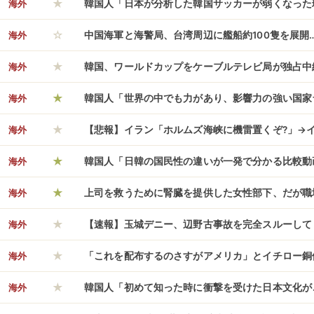
★
な狙いはあるのだろうか？
日本側にしかメリットがない…（ﾌﾞﾙﾌﾞﾙ」＝韓国の
海外
韓国人「日本が分析した韓国サッカーが弱くなった
☆
→「もうライバルじゃない…（ﾌﾞﾙﾌﾞﾙ」＝韓国の反
海外
中国海軍と海警局、台湾周辺に艦船約100隻を展開
★
強まる！
海外
韓国、ワールドカップをケーブルテレビ局が独占中
★
は「放映権が高すぎる」「どうせ韓国代表の活躍も
海外
韓国人「世界の中でも力があり、影響力の強い国家
★
ください…」→「なんでこの順位…？（ﾌﾞﾙﾌﾞﾙ」＝
海外
【悲報】イラン「ホルムズ海峡に機雷置くぞ?」→
★
なっちゃった?」
海外
韓国人「日韓の国民性の違いが一発で分かる比較動
★
い…」→「我が国もやろうと思えば…（ﾌﾞﾙﾌﾞﾙ」＝
海外
上司を救うために腎臓を提供した女性部下、だが職
★
けていたのは「地獄」のような待遇で……
海外
【速報】玉城デニー、辺野古事故を完全スルーして
★
を強行。 「反対が半数以上だ」と断言、勝算ゼロ
海外
「これを配布するのさすがアメリカ」とイチロー銅
★
かのハプニングが発生、イチローのコメントが完璧
海外
韓国人「初めて知った時に衝撃を受けた日本文化が