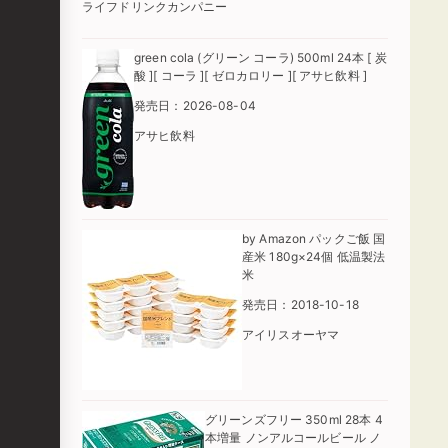
ライフドリンクカンパニー
green cola (グリーン コーラ) 500ml 24本 [ 炭
酸 ][ コーラ ][ ゼロカロリー ][ アサヒ飲料 ]
発売日：2026-08-04
アサヒ飲料
by Amazon パックご飯 国
産米 180g×24個 低温製法
米
発売日：2018-10-18
アイリスオーヤマ
グリーンズフリー 350ml 28本 4
本増量 ノンアルコールビール ノ