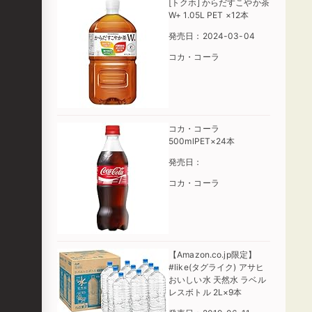
[トクホ] からだすこやか茶
W+ 1.05L PET ×12本
発売日：2024-03-04
コカ・コーラ
コカ・コーラ
500mlPET×24本
発売日：
コカ・コーラ
【Amazon.co.jp限定】
#like(タグライク) アサヒ
おいしい水 天然水 ラベル
レスボトル 2L×9本