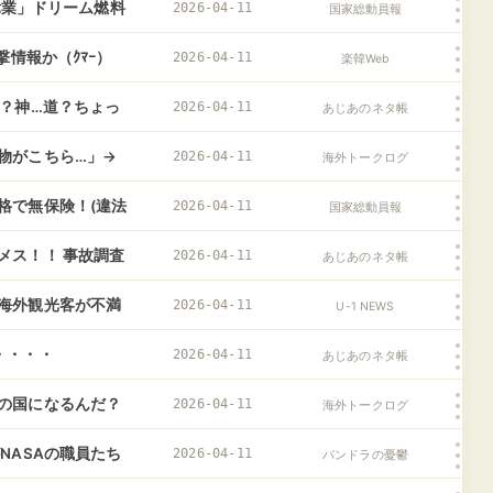
ﾌﾞﾙ」＝韓国の反
(偉業」ドリーム燃料
2026-04-11
国家総動員報
「日本産油国計画
撃情報か（ｸﾏｰ）
2026-04-11
楽韓Web
？神…道？ちょっ
2026-04-11
あじあのネタ帳
物がこちら…」→
2026-04-11
海外トークログ
韓国の反応
格で無保険！(違法
2026-04-11
国家総動員報
「沖縄県知事選」デ
メス！！ 事故調査
2026-04-11
あじあのネタ帳
海外観光客が不満
2026-04-11
U-1 NEWS
・・・・
2026-04-11
あじあのネタ帳
の国になるんだ？
2026-04-11
海外トークログ
＝韓国の反応
NASAの職員たち
2026-04-11
パンドラの憂鬱