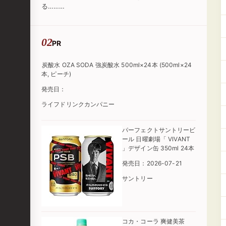
る………
PR
炭酸水 OZA SODA 強炭酸水 500ml×24本 (500ml×24
本, ピーチ)
発売日：
ライフドリンクカンパニー
パーフェクトサントリービ
ール 日曜劇場「 VIVANT
」デザイン缶 350ml 24本
発売日：2026-07-21
サントリー
コカ・コーラ 爽健美茶