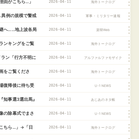
反応
理由がこちら…」
2026-04-11
海外トークログ
応
…異例の規模で警戒
2026-04-11
軍事・ミリタリー速報
継へ……地上波各局
2026-04-11
楽韓Web
ないし」と敬遠
ランキングをご覧
2026-04-11
海外トークログ
韓国の反応
イラン「行方不明に
2026-04-11
アルファルファモザイク
画をご覧くださ
2026-04-11
海外トークログ
韓国の反応
場復帰後に待ち受
2026-04-11
U-1 NEWS
『知事選3選出馬』
2026-04-11
あじあのネタ帳
の・・・
像の除幕式でまさ
2026-04-11
U-1 NEWS
すぎるな……
こちら…」→「日
2026-04-11
海外トークログ