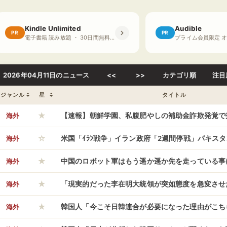
Kindle Unlimited
Audible
PR
PR
電子書籍 読み放題 ・ 30日間無料体験
2026年04月11日のニュース
<<
>>
カテゴリ順
注目
ジャンル
星
タイトル
★
海外
【速報】朝鮮学園、私腹肥やしの補助金詐欺発覚で
☆
海外
米国「ｲﾗﾝ戦争」イラン政府「2週間停戦」パキス
★
平会談！」米国とイラン政府「同じ場所にいて顔合
海外
中国のロボット軍はもう遥か遥か先を走っている事
★
集「反戦デモ絶賛！(動画」→
海外
「現実的だった李在明大統領が突如態度を急変させ
★
外交を投げ出すような対応に関係者困惑、何か韓国
海外
韓国人「今こそ日韓連合が必要になった理由がこち