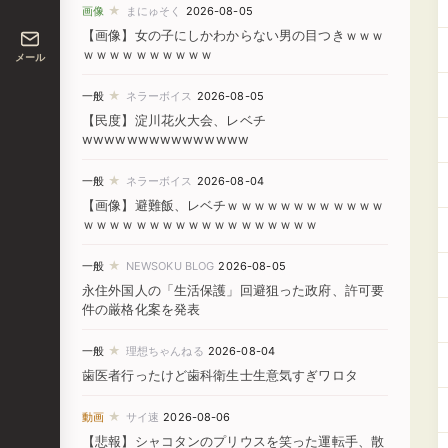
★
画像
まにゅそく
2026-08-05
【画像】女の子にしかわからない男の目つきｗｗｗ
ｗｗｗｗｗｗｗｗｗｗ
メール
★
一般
ネラーボイス
2026-08-05
【民度】淀川花火大会、レベチ
wwwwwwwwwwwwwww
★
一般
ネラーボイス
2026-08-04
【画像】避難飯、レベチｗｗｗｗｗｗｗｗｗｗｗｗ
ｗｗｗｗｗｗｗｗｗｗｗｗｗｗｗｗｗｗ
★
一般
NEWSOKU BLOG
2026-08-05
永住外国人の「生活保護」回避狙った政府、許可要
件の厳格化案を発表
★
一般
理想ちゃんねる
2026-08-04
歯医者行ったけど歯科衛生士生意気すぎワロタ
★
動画
サイ速
2026-08-06
【悲報】シャコタンのプリウスを笑った運転手、散