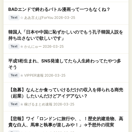
BADエンドで終わるバトル漫画って一つもなくね？
☆
ああ言えばForYou 2026-03-25
Text
韓国人「日本や中国に恥ずかしいのでもう孔子韓国人説を
持ち出さないで欲しいです」
★
かんにゅー 2026-03-25
Text
平成1桁生まれ、SNS発達してたら人生終わってたやつ多
そう
★
VIPPER速報 2026-03-25
Text
【急募】なんとか食っていけるだけの収入を得られる商売
（起業）したいんだけどアイデアない？
★
稼げるまとめ速報 2026-03-25
Text
【悲報】ワイ「ロンドンに旅行や、、！歴史的建造物、高
貴な白人、馬車と執事が楽しみや！」→予想外の現実