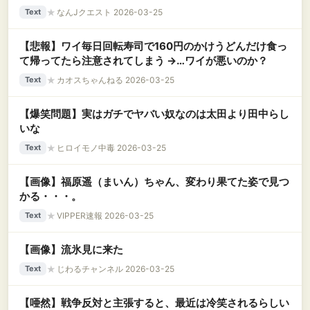
★
なんJクエスト 2026-03-25
Text
【悲報】ワイ毎日回転寿司で160円のかけうどんだけ食っ
て帰ってたら注意されてしまう →…ワイが悪いのか？
★
カオスちゃんねる 2026-03-25
Text
【爆笑問題】実はガチでヤバい奴なのは太田より田中らし
いな
★
ヒロイモノ中毒 2026-03-25
Text
【画像】福原遥（まいん）ちゃん、変わり果てた姿で見つ
かる・・・。
★
VIPPER速報 2026-03-25
Text
【画像】流氷見に来た
★
じわるチャンネル 2026-03-25
Text
【唖然】戦争反対と主張すると、最近は冷笑されるらしい