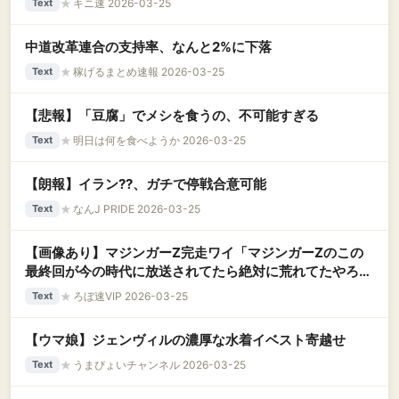
★
キニ速 2026-03-25
Text
中道改革連合の支持率、なんと2%に下落
★
稼げるまとめ速報 2026-03-25
Text
【悲報】「豆腐」でメシを食うの、不可能すぎる
★
明日は何を食べようか 2026-03-25
Text
【朗報】イラン??、ガチで停戦合意可能
★
なんJ PRIDE 2026-03-25
Text
【画像あり】マジンガーZ完走ワイ「マジンガーZのこの
最終回が今の時代に放送されてたら絶対に荒れてたやろ
な…」お前ら「マジンガーZ対暗黒大将軍を観ろ」
★
ろぼ速VIP 2026-03-25
Text
【ウマ娘】ジェンヴィルの濃厚な水着イベスト寄越せ
★
うまぴょいチャンネル 2026-03-25
Text