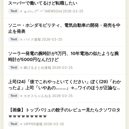
スーパーで働いてるけど転職したい
★
ぁゃιぃ(*ﾟーﾟ)NEWS2nd 2026-03-25
Text
ソニー・ホンダモビリティ、電気自動車の開発・発売を中
止を発表
★
バイク速報 2026-03-25
Text
ソーラー発電の腕時計が1万円、10年電池の似たような腕
時計が5000円なんだけど
★
稼げるまとめ速報 2026-03-25
Text
上司(24)「後でこれやっといてください」ぼく(29)「わか
ったよ」上司「いやあの………」→…ワイのほうが正論なん
だがどっちが正しい？
★
カオスちゃんねる 2026-03-25
Text
【画像】トップバリュの餃子のレビュー見たらクソワロタ
ｗｗｗｗｗｗｗｗｗ
★
VIPPER速報 2026-03-25
Text