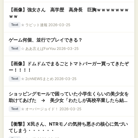
【画像】強女さん 高学歴 高身長 巨胸ｗｗｗｗｗｗｗ
ｗｗ
★
ラビット速報 2026-03-25
Text
ゲーム何個、並行でプレイできる？
☆
ああ言えばForYou 2026-03-25
Text
【画像】ドムドムでまるごとトマトバーガー買ってきたぞ
ー！！！！
★
2chNEWSまとめ 2026-03-25
Text
ショッピングモールで困っていた小学生くらいの美少女を
助けてあげた → 美少女「わたしが高校卒業したら結婚
して」俺「！？」 17歳差だったけど……..
★
オーバージョイド！ 2026-03-25
Text
【衝撃】X民さん、NTRモノの気持ち悪さの核心に気づい
てしまう・・・・・・