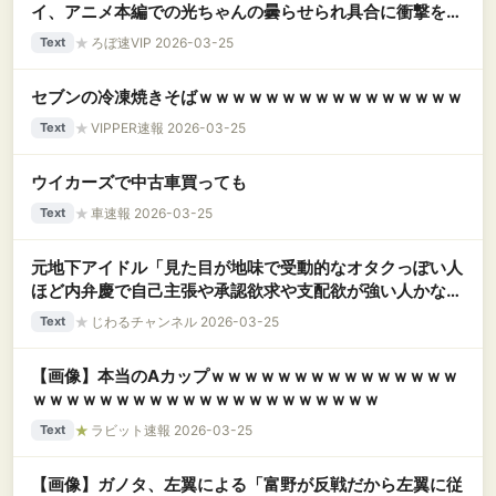
イ、アニメ本編での光ちゃんの曇らせられ具合に衝撃を受
ける
★
ろぼ速VIP 2026-03-25
Text
セブンの冷凍焼きそばｗｗｗｗｗｗｗｗｗｗｗｗｗｗｗｗ
★
VIPPER速報 2026-03-25
Text
ウイカーズで中古車買っても
★
車速報 2026-03-25
Text
元地下アイドル「見た目が地味で受動的なオタクっぽい人
ほど内弁慶で自己主張や承認欲求や支配欲が強い人かなり
多くて大変だった」
★
じわるチャンネル 2026-03-25
Text
【画像】本当のAカップｗｗｗｗｗｗｗｗｗｗｗｗｗｗｗ
ｗｗｗｗｗｗｗｗｗｗｗｗｗｗｗｗｗｗｗｗｗ
★
ラビット速報 2026-03-25
Text
【画像】ガノタ、左翼による「富野が反戦だから左翼に従