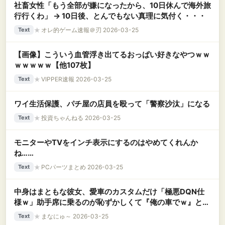
社畜女性「もう全部が嫌になったから、10日休んで海外旅
行行くわ」 → 10日後、とんでもない真理に気付く・・・
★
オレ的ゲーム速報＠刃 2026-03-25
Text
【画像】こういう血管浮き出てるおっぱい好きなやつｗｗ
ｗｗｗｗｗ【他107枚】
★
VIPPER速報 2026-03-25
Text
ワイ生活保護、パチ屋の店員を殴って「警察沙汰」になる
★
投資ちゃんねる 2026-03-25
Text
モニターやTVをインチ表示にするのはやめてくれんか
ね……
★
PCパーツまとめ 2026-03-25
Text
中身はまともな彼女、愛車のカスタムだけ「極悪DQN仕
様ｗ」助手席に乗るのが恥ずかしくて『俺の車でｗ』と提
案しても、『次は私の番ねｗ』と無邪気に返され逃げ場ゼ
★
まなにゅ～ 2026-03-25
Text
ロｗｗｗ