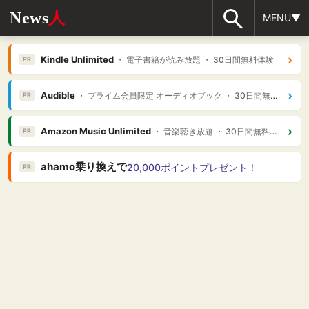
News
人
MENU▼
›
Kindle Unlimited
・ 電子書籍が読み放題 ・ 30日間無料体験
PR
›
Audible
・ プライム会員限定 オーディオブック ・ 30日間無料体験
PR
›
Amazon Music Unlimited
・ 音楽聴き放題 ・ 30日間無料体験
PR
ahamo乗り換えで
20,000ポイントプレゼント！
PR