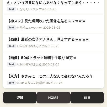
え」という強弁になにも返せなくなってしまう・・・・・
★
なんJクエスト 2026-03-25
Text
【神スレ】見た瞬間吹いた画像を貼るスレｗｗｗ
★
哲学ニュースnwk 2026-03-25
Text
【画像】最近の女子アナさん、見えすぎるｗｗｗｗ
★
2chNEWSまとめ 2026-03-25
Text
【画像】50歳トラック運転手手取り16万ｗ
★
2chNEWSまとめ 2026-03-25
Text
【東方】さきみこ この二人なんで会わないんだろう
☆
2ch東方スレ観測所 2026-03-25
Text
翌日
HOME
前日