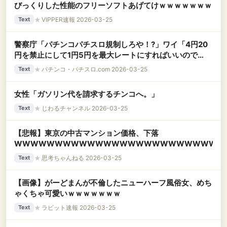
びっくりした性能のフリーソフトあげてけｗｗｗｗｗｗｗ
★
VIPPER速報 2026-03-25
Text
警察庁「パチンコパチスロ規制しろや！?」ワイ「4円20
円を禁止にして1円5円を最大レートにすればいいので
は？」警察庁「」
★
パチンコ・パチスロ.com 2026-03-25
Text
女性「ガソリン代を請求するチンコへ。」
★
じわるチャンネル 2026-03-25
Text
【悲報】東京の中古マンション価格、下落
WWWWWWWWWWWWWWWWWWWWWWWWWW
★
思考ちゃんねる 2026-03-25
Text
【画像】がーどまんが不倫したニューハーフ風俗女、めち
ゃくちゃ可愛いｗｗｗｗｗｗｗ
★
ラビット速報 2026-03-25
Text