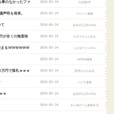
る事のなかったファ
2026-03-24
ろぼ速VIP
ちら…
議声明を発表。
2026-03-24
ラビット速報
いて
2026-03-24
ああ言えばForYou
万が全くの無意味
2026-03-24
カオスちゃんねる
決まるWWWWWW
2026-03-24
じわるチャンネル
2026-03-24
VIPPER速報
0万円で落札ｗｗｗ
2026-03-24
思考ちゃんねる
ｗ
2026-03-24
バイク速報
ｗｗ
2026-03-24
ああ言えばForYou
2026-03-24
オレ的ゲーム速報＠刃