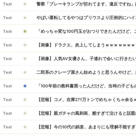
★
ｗｗｗ
Text
警察「ブレーキランプが切れてます、違反ですね」
★
んだ」警察「でも違反ですよね？」→…どっちが正
Text
やばい運転してるやつはプリウスより圧倒的にハイ
★
Text
「めっちゃ変な100円玉がおつりできたんだけど、
★
らまずいよね？」→その正体がこちら…
Text
【画像】ドラクエ、炎上してしまうｗｗｗｗｗｗｗ
★
Text
【画像】人気AV女優さん、子連れで会いに行きた
★
に神回答ｗｗｗｗｗ
Text
二郎系のクレープ屋さん始めようと思うんやけど、
★
Text
「100年前の教科書買ったんだけど、当時の子ども
★
た」→めちゃくちゃ上手いんだけどｗｗｗｗ
Text
【悲報】コメ、在庫271万トンでめちゃくちゃ余る
★
Text
【悲報】親ガチャの風刺画、酷すぎて泣けると話題
★
WWWWWWWWWWWWWWWWWWWWWWW
Text
【悲報】今の10代の娯楽、あまりにも理解不能すぎ