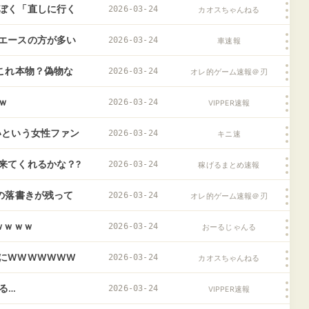
ぼく「直しに行く
2026-03-24
カオスちゃんねる
論？
エースの方が多い
2026-03-24
車速報
これ本物？偽物な
2026-03-24
オレ的ゲーム速報＠刃
ｗ
2026-03-24
VIPPER速報
いという女性ファン
2026-03-24
キニ速
来てくれるかな？?
2026-03-24
稼げるまとめ速報
の落書きが残って
2026-03-24
オレ的ゲーム速報＠刃
ｗｗｗｗ
2026-03-24
おーるじゃんる
にWWWWWWW
2026-03-24
カオスちゃんねる
WWWWWWWW
る…
2026-03-24
VIPPER速報