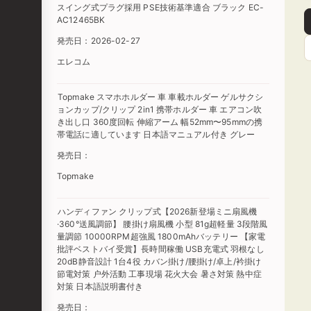
スイング式プラグ採用 PSE技術基準適合 ブラック EC-
AC12465BK
発売日：2026-02-27
エレコム
Topmake スマホホルダー 車 車載ホルダー ゲルサクシ
ョンカップ/クリップ 2in1 携帯ホルダー 車 エアコン吹
き出し口 360度回転 伸縮アーム 幅52mm〜95mmの携
帯電話に適しています 日本語マニュアル付き グレー
発売日：
Topmake
ハンディファン クリップ式【2026新登場ミニ扇風機
·360°送風調節】 腰掛け扇風機 小型 81g超軽量 3段階風
量調節 10000RPM超強風 1800mAhバッテリー 【家電
批評ベストバイ受賞】長時間稼働 USB充電式 羽根なし
20dB静音設計 1台4役 カバン掛け/腰掛け/卓上/衿掛け
節電対策 户外活動 工事現場 花火大会 暑さ対策 熱中症
対策 日本語説明書付き
発売日：