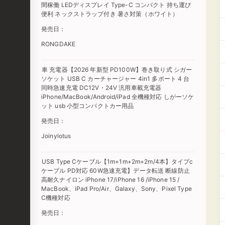
間稼働 LEDディスプレイ Type-C コンパクト 持ち運び
便利 ネックストラップ付き 暑さ対策（ホワイト）
発売日：
RONGDAKE
車 充電器【2026 年新型 PD100W】巻き取り式 シガー
ソケット USB C カーチャージャー 4in1 多ポート 4 台
同時急速充電 DC12V・24V 汎用車載充電器
iPhone/MacBook/Android/iPad 全機種対応 しがーソケ
ット usb 小型コンパクトカー用品
発売日：
Joinylotus
USB Type Cケーブル【1m+1m+2m+2m/4本】タイプc
ケーブル PD対応 60W急速充電】データ転送 断線防止
高耐久ナイロン iPhone 17/iPhone 16 /iPhone 15 /
MacBook、iPad Pro/Air、Galaxy、Sony、Pixel Type
C機種対応
発売日：