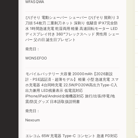
WFASQWA
ひげそり 電動シェーバー シェーバー ひげそり 髭剃り 3
刀頭 54枚刃 二重剃刀ネット 深剃り 低騒音 IPX7完全防
水 1時間急速充電 乾湿両用 軽量 高速回転モーター LED
ディスプレイ付き 360°フレックスヘッド 男性用 シェー
バー 父の日 誕生日プレゼント
発売日：
WONSEFOO
モバイルバッテリー 大容量 20000mAh【2026新設
計・PSE認証済・超薄モデル】 軽量 小型 急速充電 スマ
ホ充電器 4台同時充電 22.5W/PD20W高出力Type-C入
出力兼用 LED残量表示 低電流対応
iPhone/iPad/Android全種機器対応 旅行/出張/停電/地
震/防災グッズ 日本語取扱説明書
発売日：
Nexoum
エレコム 65W 充電器 Type-C コンセント 急速 PD対応