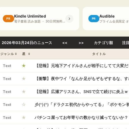
Kindle Unlimited
Audible
PR
PR
電子書籍 読み放題 ・ 30日間無料体験
2026年03月24日のニュース
<<
>>
カテゴリ順
注
ジャンル
星
タイトル
★
Text
【悲報】元地下アイドルさんが相手にしてて大変だ
★
プｗｗｗｗｗｗｗｗｗｗ
Text
【衝撃】夜中ワイ「なんか足がもぞもぞするな、す
★
んか？」ﾌﾄﾝﾒｸﾘｰ→…
Text
【悲報】広瀬アリスさん、SNSで立て続けに炎上
☆
Text
彡(^)(^)「ドラクエ初代からやってる」「ポケモ
★
「モンハン初代からやってる」
Text
パチンコ屋ってお年寄りの数かなり減ってないか？