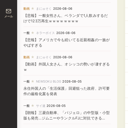
★
動画
まにゅそく
2026-08-06
【悲報】一般女性さん、ベランダで1人飲みするだ
メール
けで123万再生ｗｗｗｗｗｗｗｗ
★
一般
ネラーボイス
2026-08-06
【悲報】アメリカで今も続いてる近親相姦の一族が
やばすぎる
★
動画
まにゅそく
2026-08-06
【動画】外国人女さん、オシッコの勢いが凄すぎる
ｗ
★
一般
NEWSOKU BLOG
2026-08-05
永住外国人の「生活保護」回避狙った政府、許可要
件の厳格化案を発表
★
一般
サイ速
2026-08-05
【朗報】三菱自動車、「パジェロ」の中型版・小型
版も発売…ジムニーやランクルFJに対抗できる
か！？