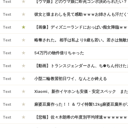
★
Text
【ウマ娘】どのウマ娘に即死コンボ決められたい？
★
Text
彼女と猿まわしを見て感動ｗｗｗお姉さんも汗だく
★
気持ち（チップ）」を渡そうとした瞬間、彼女の財
Text
【画像】ディズニーランドにおっぱい痴女降臨ｗｗ
★
額に衝撃を受けた
Text
略奪された。 相手は私より9歳も若い。若さは無敵
★
なってくれるならそれでいい、って思ってしまう自
Text
54万円の物件借りちゃった
★
い馬鹿だよね……..
Text
【動画】トランスジェンダーさん、ち●ちん付けた
★
法公開するｗｗｗｗｗｗｗ
Text
小型二輪教習初日ワイ、なんとか終える
★
Text
Xiaomi、新作イヤホンも安価・安定スペック ま
★
Text
麻婆豆腐作った！！ ＆ ワイ特製1.2kg麻婆豆腐丼
★
Text
【悲報】佐々木朗希の年度別平均球速ｗｗｗｗｗｗ