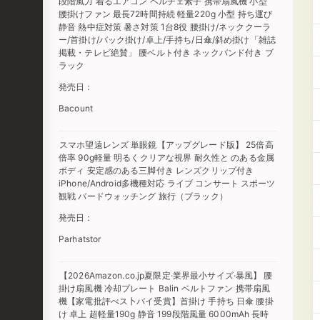
段階風力 着るエアコン ペルチェ素子 携帯扇風機 小型
腰掛けファン 最長72時間持続 軽量220g 小型 持ち運び
静音 熱中症対策 暑さ対策 1台8役 腰掛け/ネッククーラ
ー/首掛け/バック掛け/卓上/手持ち/日傘/斜め掛け「雑誌
掲載・テレビ絶賛」 腰ベルト付き ネックバンド付き ブ
ラック
発売日：
Bacount
スマホ望遠レンズ 単眼鏡【アップグレード版】 25倍高
倍率 90g軽量 明るくクリアな視界 耐久性と のある金属
ボディ 安定感のある三脚付き レンズクリップ付き
iPhone/Android多機種対応 ライブ コンサート スポーツ
観戦 バードウォッチング 旅行（ブラック）
発売日：
Parhatstor
【2026Amazon.co.jp夏限定·業界最小サイズ·暴風】 腰
掛け扇風機 冷却プレート Balin ベルトファン 携帯扇風
機【家電批評べス卜バイ受賞】首掛け 手持ち 日傘 腰掛
け 卓上 超軽量190g 静音 199段階風量 6000mAh 長時