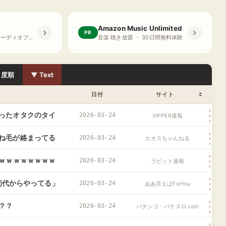
Amazon Music Unlimited
PR
プライム会員限定 オーディオブック ・ 30日間無料体験
音楽 聴き放題 ・ 30日間無料体験
目度順
▼ Text
日付
サイト
ったオタクのタイ
2026-03-24
VIPPER速報
ね毛が絡まってる
2026-03-24
カオスちゃんねる
ｗｗｗｗｗｗｗｗｗ
2026-03-24
ラビット速報
ン初代からやってる」
2026-03-24
ああ言えばForYou
？？
2026-03-24
パチンコ・パチスロ.com