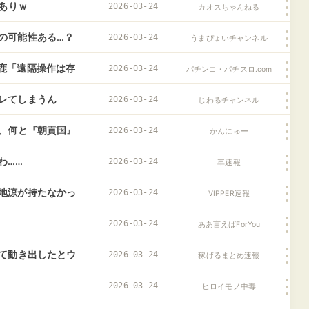
脈ありｗ
2026-03-24
カオスちゃんねる
の可能性ある…？
2026-03-24
うまぴょいチャンネル
鹿「遠隔操作は存
2026-03-24
パチンコ・パチスロ.com
？？？
レてしまうん
2026-03-24
じわるチャンネル
ら、何と『朝貢国』
2026-03-24
かんにゅー
わ……
2026-03-24
車速報
地涼が持たなかっ
2026-03-24
VIPPER速報
2026-03-24
ああ言えばForYou
けて動き出したとウ
2026-03-24
稼げるまとめ速報
2026-03-24
ヒロイモノ中毒