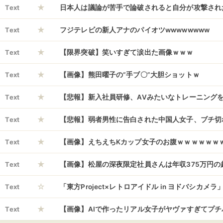
★
WWWWWWW
Text
日本人は議論が苦手で論破されると自分が攻撃され
★
的に反論し続けるそうだが
Text
フジテレビの新人アナのパイオツwwwwwwww
★
Text
【限界突破】笑いすぎて涙出た画像ｗｗｗ
★
Text
【画像】熊田曜子の“手ブ〇”大胆ショットｗ
★
Text
【悲報】新入社員研修、AVみたいなトレーニング
★
Text
【悲報】弱者男性に告白された中国人女子、ブチ切
★
WWWWWWWWWWWWWWWWWWWWWWW
Text
【画像】えちえちKカップ女子のお腹ｗｗｗｗｗｗ
★
ｗｗｗｗｗｗｗｗｗｗｗｗｗｗｗｗｗｗｗｗｗ
Text
【画像】松屋の深夜限定社員さんは年収375万円の
☆
ｗｗｗｗ
Text
「東方Project×レトロアイドル in ヨドバシカメラ
★
日(土)～6月21日(日)]
Text
【画像】AIで作ったリアル女子がヤヴァすぎてプ