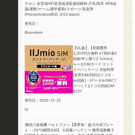
ヤホン 全音域HIFI音質低遅延接続瞬時 片耳/両耳 WEB会
議/運動/ゲーム/通学通勤/スポーツ/音楽用
iPhone/Android対応 (002 black)
発売日：
Bloomtwin
【DL版】【初期費用
3,300円が無料 ※1契約者2
回線/年に限り】IIJmioえ
らべるSIMカード エント
リーパッケージ 月額利用
(音声SIM/SMS)[ドコモ・
au回線]・(データ/eSIM/プ
リペイド)[ドコモ回線]IM-
B327
発売日：2020-12-22
IIJ
腰掛け扇風機 ベルトファン【業界初・超大冷却プレー
ト・-20℃瞬間冷却】 大容量バッテリー 携帯扇風機 5