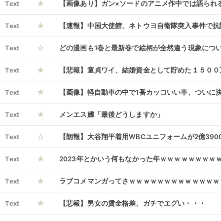
★
Text
【画像あり】ガン×ソードのアニメ作中では語られ
★
サリナの過去や体質に関する♡♡♡過ぎる設定がこ
Text
【速報】中国大使館、ネトウヨ自衛隊突入事件で抗
☆
Text
どの漫画も1巻と最新巻で絵柄が全然違う現象につ
★
Text
【悲報】童貞ワイ、結婚資金として貯めた１５００
★
にｗｗｗｗｗｗ
Text
【画像】軽自動車の中で1番カッコいい車、ついに
★
WWWWWWWW
Text
メンエス嬢「最後どうしますか」
☆
Text
【朗報】大谷翔平着用WBCユニフォームが2億390
★
ｗｗ
Text
2023年とかいう何もなかった年ｗｗｗｗｗｗｗｗ
★
Text
ラブコメマンガってさｗｗｗｗｗｗｗｗｗｗｗｗｗ
★
Text
【悲報】男女の賃金格差、ガチでエグい・・・