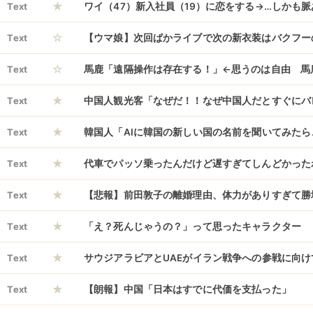
★
Text
ワイ（47）新入社員（19）に恋をする→…しかも
☆
Text
【ウマ娘】次回ぱかライブで次の新衣装はバクフー
☆
Text
馬鹿「遠隔操作は存在する！」←思うのは自由 馬
★
在する！また負けた！おかしい！」←なんで打つの
Text
中国人観光客「なぜだ！！なぜ中国人だとすぐにバ
★
だ！！」
Text
韓国人「AIに韓国の新しい国の名前を聞いてみた
★
と答えたんです」
Text
代車でパッソ乗ったんだけど遅すぎてしんどかった
★
Text
【悲報】前田敦子の離婚理由、体力がありすぎて勝
★
たからだった
Text
「え？死んじゃうの？」って思ったキャラクター
★
Text
サウジアラビアとUAEがイラン戦争への参戦に向
★
ォール・ストリート・ジャーナルが報じる
Text
【朗報】中国「日本はすでに代価を支払った」