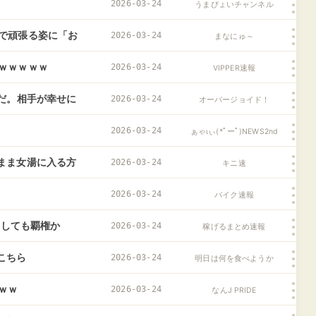
2026-03-24
うまぴょいチャンネル
で頑張る姿に「お
2026-03-24
まなにゅ～
布から出てきた金
ｗｗｗｗｗ
2026-03-24
VIPPER速報
だ。相手が幸せに
2026-03-24
オーバージョイド！
分は救いようの無
2026-03-24
ぁゃιぃ(*ﾟーﾟ)NEWS2nd
まま女湯に入る方
2026-03-24
キニ速
2026-03-24
バイク速報
たしても覇権か
2026-03-24
稼げるまとめ速報
がこちら
2026-03-24
明日は何を食べようか
ｗｗ
2026-03-24
なんJ PRIDE