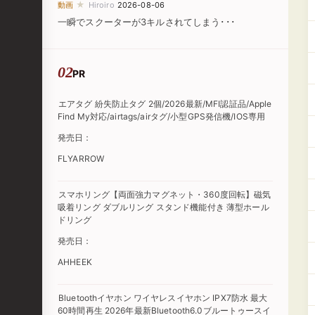
★
動画
Hiroiro
2026-08-06
一瞬でスクーターが3キルされてしまう･･･
PR
エアタグ 紛失防止タグ 2個/2026最新/MFI認証品/Apple
Find My対応/airtags/airタグ/小型GPS発信機/IOS専用
発売日：
FLYARROW
スマホリング【両面強力マグネット・360度回転】磁気
吸着リング ダブルリング スタンド機能付き 薄型ホール
ドリング
発売日：
AHHEEK
Bluetoothイヤホン ワイヤレスイヤホン IPX7防水 最大
60時間再生 2026年最新Bluetooth6.0ブルートゥースイ