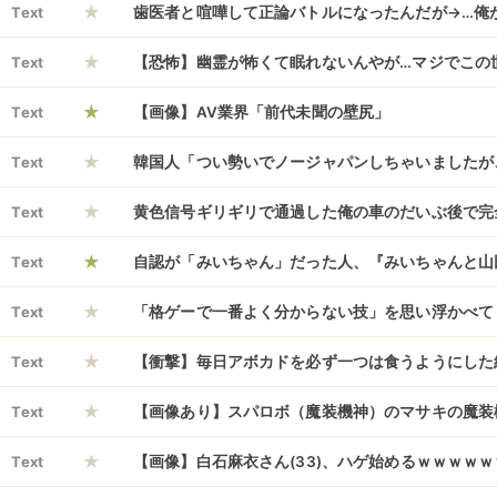
★
Text
歯医者と喧嘩して正論バトルになったんだが→…俺
★
Text
【恐怖】幽霊が怖くて眠れないんやが…マジでこの
★
Text
【画像】AV業界「前代未聞の壁尻」
★
Text
韓国人「つい勢いでノージャパンしちゃいましたが
★
ビールが一番です」
Text
黄色信号ギリギリで通過した俺の車のだいぶ後で完
★
過するアルファード
Text
自認が「みいちゃん」だった人、『みいちゃんと山
★
読んでしまった結果・・・
Text
「格ゲーで一番よく分からない技」を思い浮かべて
★
Text
【衝撃】毎日アボカドを必ず一つは食うようにした
★
Text
【画像あり】スパロボ（魔装機神）のマサキの魔装
★
ラ・ギアスに召喚されて以降の終わらない戦いの歴
Text
【画像】白石麻衣さん(33)、ハゲ始めるｗｗｗｗ