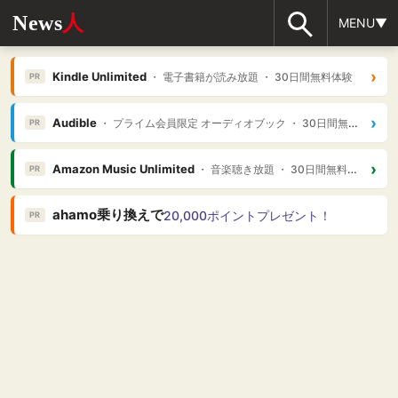
News
人
MENU▼
›
Kindle Unlimited
・ 電子書籍が読み放題 ・ 30日間無料体験
PR
›
Audible
・ プライム会員限定 オーディオブック ・ 30日間無料体験
PR
›
Amazon Music Unlimited
・ 音楽聴き放題 ・ 30日間無料体験
PR
ahamo乗り換えで
20,000ポイントプレゼント！
PR