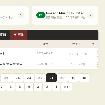
Amazon Music Unlimited
PR
プライム会員限定 オーディオブック ・ 30日間無料体験
音楽 聴き放題 ・ 30日間無料体験
度順
▼ 画像
日付
サイト
か？
2026-03-21
ヒロイモノ中毒
ｗｗｗｗｗｗｗｗ
2026-03-21
ラビット速報
25
24
23
22
21
20
19
18
7
6
5
4
3
2
1
>>