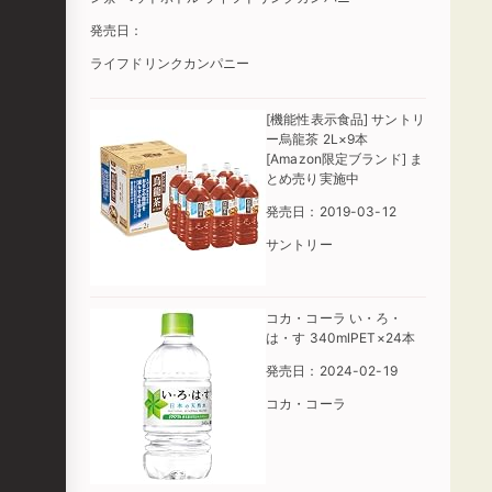
発売日：
ライフドリンクカンパニー
[機能性表示食品] サントリ
ー烏龍茶 2L×9本
[Amazon限定ブランド] ま
とめ売り実施中
発売日：2019-03-12
サントリー
コカ・コーラ い・ろ・
は・す 340mlPET×24本
発売日：2024-02-19
コカ・コーラ