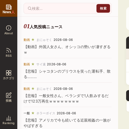
News
人
人気投稿ニュース
About
★
動画
まにゅそく
2026-08-06
【動画】外国人女さん、オシッコの勢いが凄すぎる
ｗ
RSS
★
動画
サイ速
2026-08-06
【悲報】シャコタンのプリウスを笑った運転手、散
る………
カテゴリ
★
動画
まにゅそく
2026-08-06
【悲報】一般女性さん、ベランダで1人飲みするだ
投稿
けで123万再生ｗｗｗｗｗｗｗｗ
★
一般
ネラーボイス
2026-08-06
【悲報】アメリカで今も続いてる近親相姦の一族が
Ranking
やばすぎる