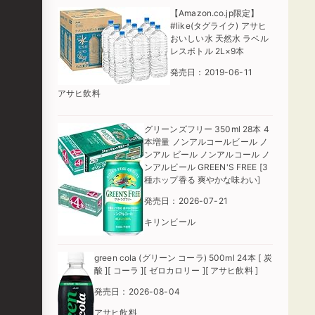
【Amazon.co.jp限定】
#like(タグライク) アサヒ
おいしい水 天然水 ラベル
レスボトル 2L×9本
発売日：2019-06-11
アサヒ飲料
グリーンズフリー 350ml 28本 4
本増量 ノンアルコールビール ノ
ンアル ビール ノンアルコール ノ
ンアルビール GREEN'S FREE [3
種ホップ香る 爽やかな味わい]
発売日：2026-07-21
キリンビール
green cola (グリーン コーラ) 500ml 24本 [ 炭
酸 ][ コーラ ][ ゼロカロリー ][ アサヒ飲料 ]
発売日：2026-08-04
アサヒ飲料