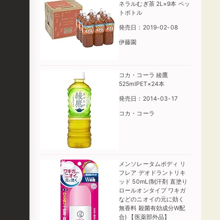
ネラルむぎ茶 2L×9本 ペッ
トボトル
発売日：2019-02-08
伊藤園
コカ・コーラ 綾鷹
525mlPET×24本
発売日：2014-03-17
コカ・コーラ
メンソレータムボディ リ
フレア デオドラントリキ
ッド 50mL(制汗剤 直塗り
ロールオンタイプ ワキガ
などのニオイの元に効く
無香料 殺菌有効成分W配
合) 【医薬部外品】