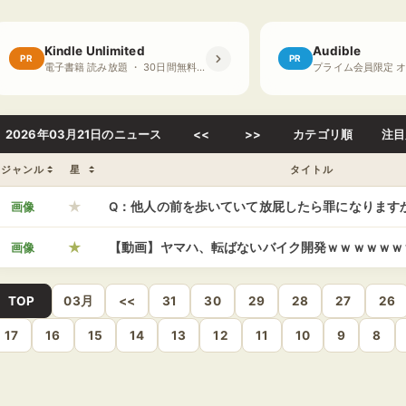
Kindle Unlimited
Audible
PR
PR
電子書籍 読み放題 ・ 30日間無料体験
2026年03月21日のニュース
<<
>>
カテゴリ順
注目
ジャンル
星
タイトル
★
画像
Q：他人の前を歩いていて放屁したら罪になります
★
画像
【動画】ヤマハ、転ばないバイク開発ｗｗｗｗｗ
TOP
03月
<<
31
30
29
28
27
26
17
16
15
14
13
12
11
10
9
8