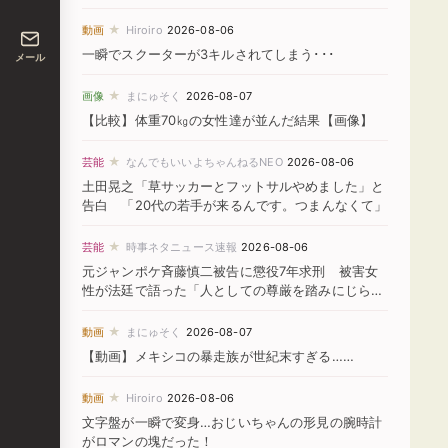
★
動画
Hiroiro
2026-08-06
一瞬でスクーターが3キルされてしまう･･･
メール
★
画像
まにゅそく
2026-08-07
【比較】体重70㎏の女性達が並んだ結果【画像】
★
芸能
なんでもいいよちゃんねるNEO
2026-08-06
土田晃之「草サッカーとフットサルやめました」と
告白 「20代の若手が来るんです。つまんなくて」
★
芸能
時事ネタニュース速報
2026-08-06
元ジャンポケ斉藤慎二被告に懲役7年求刑 被害女
性が法廷で語った「人としての尊厳を踏みにじられ
た」
★
動画
まにゅそく
2026-08-07
【動画】メキシコの暴走族が世紀末すぎる……
★
動画
Hiroiro
2026-08-06
文字盤が一瞬で変身…おじいちゃんの形見の腕時計
がロマンの塊だった！