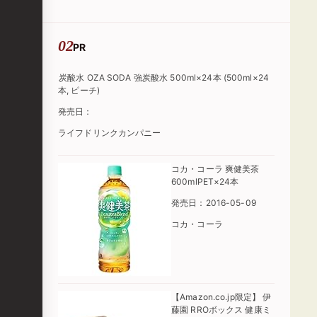
PR
炭酸水 OZA SODA 強炭酸水 500ml×24本 (500ml×24
本, ピーチ)
発売日：
ライフドリンクカンパニー
コカ・コーラ 爽健美茶
600mlPET×24本
発売日：2016-05-09
コカ・コーラ
【Amazon.co.jp限定】 伊
藤園 RROボックス 健康ミ