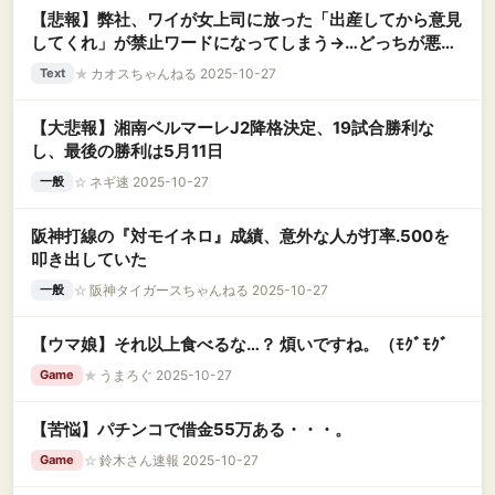
【悲報】弊社、ワイが女上司に放った「出産してから意見
してくれ」が禁止ワードになってしまう→…どっちが悪い
んだ？
★
カオスちゃんねる 2025-10-27
Text
【大悲報】湘南ベルマーレJ2降格決定、19試合勝利な
し、最後の勝利は5月11日
☆
ネギ速 2025-10-27
一般
阪神打線の『対モイネロ』成績、意外な人が打率.500を
叩き出していた
☆
阪神タイガースちゃんねる 2025-10-27
一般
【ウマ娘】それ以上食べるな…？ 煩いですね。（ﾓｸﾞﾓｸﾞ
★
うまろぐ 2025-10-27
Game
【苦悩】パチンコで借金55万ある・・・。
☆
鈴木さん速報 2025-10-27
Game