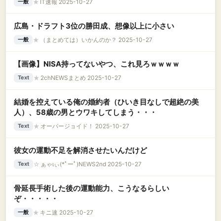
★
IT速報 2025-10-27
一般
広島・ドラフト3位の勝田成、想像以上に小さい
★
（まとめては）いかんのか？ 2025-10-27
一般
【画像】NISA持ってないやつ、これ見ろｗｗｗｗ
★
2chNEWSまとめ 2025-10-27
Text
結婚を控えている俺の婚約者（ひいき目なしで超絶の美
人）、58歳の男とウワキしてしまう・・・
★
オーバージョイド！ 2025-10-27
Text
彼女の運動不足を解消させたいんだけど
☆
ぁゃιぃ(*ﾟーﾟ)NEWS2nd 2025-10-27
Text
骨延長手術した後の運動能力、こうなるらしい
ぞ・・・・・
★
キニ速 2025-10-27
一般