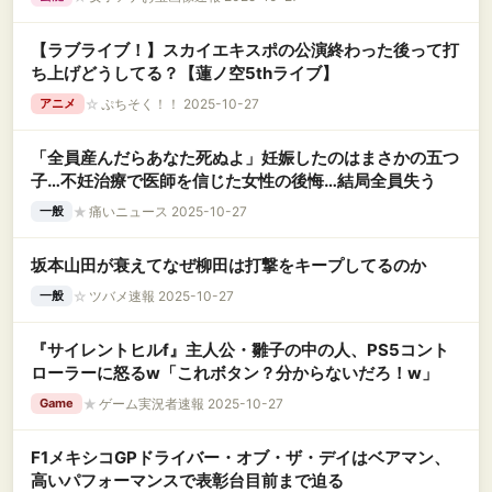
【ラブライブ！】スカイエキスポの公演終わった後って打
ち上げどうしてる？【蓮ノ空5thライブ】
☆
ぷちそく！！ 2025-10-27
アニメ
「全員産んだらあなた死ぬよ」妊娠したのはまさかの五つ
子…不妊治療で医師を信じた女性の後悔…結局全員失う
★
痛いニュース 2025-10-27
一般
坂本山田が衰えてなぜ柳田は打撃をキープしてるのか
☆
ツバメ速報 2025-10-27
一般
『サイレントヒルf』主人公・雛子の中の人、PS5コント
ローラーに怒るw「これボタン？分からないだろ！w」
★
ゲーム実況者速報 2025-10-27
Game
F1メキシコGPドライバー・オブ・ザ・デイはベアマン、
高いパフォーマンスで表彰台目前まで迫る