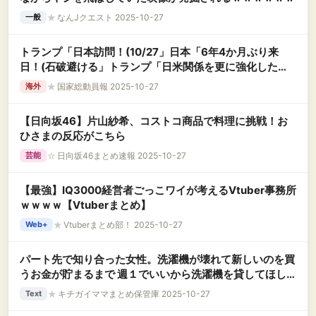
★
なんJクエスト 2025-10-27
一般
トランプ「日本訪問！(10/27」日本「6年4か月ぶり来
日！(石破避ける」トランプ「日米関係を更に強化した
い」米国「羽田空港に到着！(ﾊﾞｲﾃﾞﾝは横田米軍基地を使
★
国家総動員報 2025-10-27
海外
用」→
【日向坂46】片山紗希、コストコ商品で料理に挑戦！お
ひさまの反応がこちら
☆
日向坂46まとめ速報 2025-10-27
芸能
【最強】IQ3000経営者ごっこワイが考えるVtuber事務所
ｗｗｗｗ【Vtuberまとめ】
★
Vtuberまとめ部！ 2025-10-27
Web+
パート先で知り合った女性。洗濯機が壊れて新しいのを買
うお金が貯まるまで 週１でいいから洗濯機を貸してほし
いと言ってきた。
★
キチガイママまとめ保管庫 2025-10-27
Text