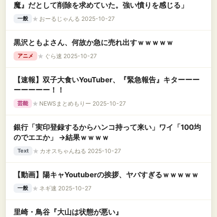
魔』だとして削除を求めていた。強い憤りを感じる」
★
おーるじゃんる 2025-10-27
一般
黒沢ともよさん、何故か急に売れ出すｗｗｗｗｗ
★
ぐら速 2025-10-27
アニメ
【速報】双子大食いYouTuber、『緊急報告』キターーー
ーーーーー！！
★
NEWSまとめもりー 2025-10-27
芸能
銀行「実印登録するからハンコ持って来い」ワイ「100均
のでエエか」 →結果ｗｗｗｗ
★
カオスちゃんねる 2025-10-27
Text
【動画】陽キャYoutuberの挨拶、ヤバすぎるｗｗｗｗｗ
★
ネギ速 2025-10-27
一般
里崎・鳥谷『大山は状態が悪い』