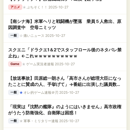
★
ぷちそく！！ 2025-10-27
アニメ
【南シナ海】米軍ヘリと戦闘機が墜落 乗員５人救出、原
因調査中 空母ニミッツ
☆
痛いニュース 2025-10-27
一般
スクエニ「ドラクエ1＆2でスタッフロール後のネタバレ禁
止ね」←これｗｗｗｗｗｗｗｗｗｗ
★
ゲーム実況者速報 2025-10-27
Game
【放送事故】田原総一朗さん「高市さんが総理大臣になっ
たことに賛成の人、手挙げて」→番組に出演した議員数名
が挙手→スタジオが地獄のような空気に・・・
★
オレ的ゲーム速報＠刃 2025-10-27
一般
「現実は『沈黙の艦隊』のようにはいきません」高市政権
がうたう防衛強化、自衛隊は困惑！
★
軍事・ミリタリー速報 2025-10-27
一般