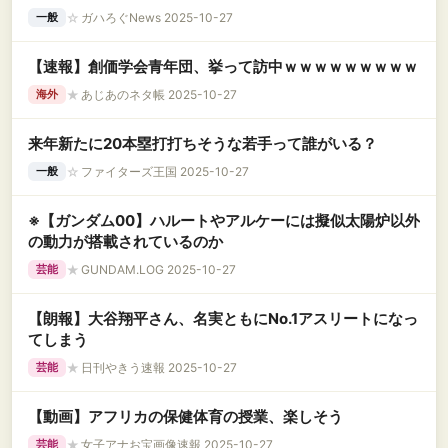
☆
ガハろぐNews 2025-10-27
一般
【速報】創価学会青年団、挙って訪中ｗｗｗｗｗｗｗｗｗ
★
あじあのネタ帳 2025-10-27
海外
来年新たに20本塁打打ちそうな若手って誰がいる？
☆
ファイターズ王国 2025-10-27
一般
※【ガンダム00】ハルートやアルケーには擬似太陽炉以外
の動力が搭載されているのか
★
GUNDAM.LOG 2025-10-27
芸能
【朗報】大谷翔平さん、名実ともにNo.1アスリートになっ
てしまう
★
日刊やきう速報 2025-10-27
芸能
【動画】アフリカの保健体育の授業、楽しそう
★
女子アナお宝画像速報 2025-10-27
芸能