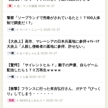
★
超・マンガ速報 2025-10-27
本
警察「ソープランドで売春がされているたと！？100人体
制で調査だ！?」
★
ヤバイ！ニュース 2025-10-27
一般
【大炎上】高市、マレーシアの日本兵墓地に参拝→ﾏﾚｰｼｱ
大炎上「人殺し侵略者の墓地に参拝、許せない」
★
おーるじゃんる 2025-10-27
一般
【驚愕】「サイレントヒル ｆ」雛子の声優、自らゲーム
配信したら１７０万再生ｗｗｗｗ
★
ぐら速 2025-10-27
一般
【衝撃】フランスに行った有吉弘行さん、ガチで『びっく
り』してしまう・・・・・・
★
NEWSまとめもりー 2025-10-27
芸能