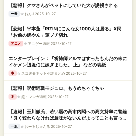
【悲報】クマさんがペットにしていた犬が誘拐される
★
おんJ 2025-10-27
一般
【悲報】平本蓮「RIZINにこんな女1000人は居る」X民
「お前の嫁やん」蓮ブチ切れ
★
アニゲー速報 2025-10-27
アニメ
エンターブレイン：『祈祷師アルマはすったもんだの末に
イケメン辺境伯に嫁ぎました。 上』 などの表紙
☆
スコ速＠ネット小説まとめ 2025-10-27
本
【悲報】呪術廻戦モジュロ、もうめちゃくちゃ
★
超・マンガ速報 2025-10-27
本
【速報】玉川徹氏、若い層の高市内閣への高支持率に警鐘
「良く変わらなければ意味がないんだよってことも言って
おきたい」
★
おーるじゃんる 2025-10-27
一般