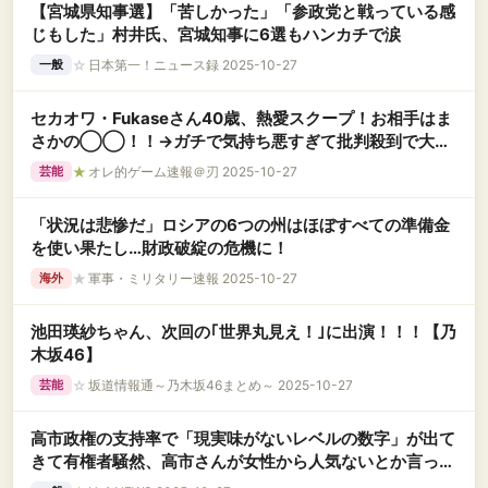
【宮城県知事選】「苦しかった」「参政党と戦っている感
じもした」村井氏、宮城知事に6選もハンカチで涙
☆
日本第一！ニュース録 2025-10-27
一般
セカオワ・Fukaseさん40歳、熱愛スクープ！お相手はま
さかの◯◯！！→ガチで気持ち悪すぎて批判殺到で大炎
上してしまう
★
オレ的ゲーム速報＠刃 2025-10-27
芸能
「状況は悲惨だ」ロシアの6つの州はほぼすべての準備金
を使い果たし…財政破綻の危機に！
★
軍事・ミリタリー速報 2025-10-27
海外
池田瑛紗ちゃん、次回の｢世界丸見え！｣に出演！！！【乃
木坂46】
☆
坂道情報通～乃木坂46まとめ～ 2025-10-27
芸能
高市政権の支持率で「現実味がないレベルの数字」が出て
きて有権者騒然、高市さんが女性から人気ないとか言って
た奴……