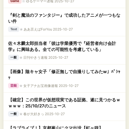
☆
ゆるゲーマー遅報 2025-10-27
Game
『剣と魔法のファンタジー』で成功したアニメが一つもな
い件
★
ああ言えばForYou 2025-10-27
Text
佐々木麟太郎担当者「彼は学業優秀で『経営者向け会計
学』に興味ある。全ての可能性を考慮している」
★
日刊やきう速報 2025-10-27
一般
【画像】陰キャ女子「修正無しで自撮りしてみたw」ﾊﾟｼｬ
ｯ
★
女子アナお宝画像速報 2025-10-27
芸能
【確定】この世界が仮想現実である証拠、遂に見つかるｗ
ｗｗｗ：25/10/27のニュース
★
春が大好きっ 2025-10-27
一般
【ラブライブ！】京都嵐山にクマ出没【虹ヶ咲】