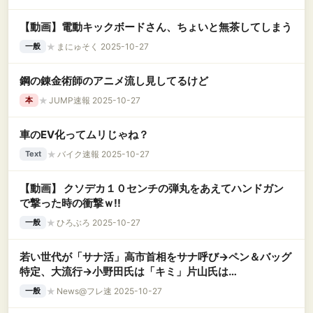
【動画】電動キックボードさん、ちょいと無茶してしまう
★
まにゅそく 2025-10-27
一般
鋼の錬金術師のアニメ流し見してるけど
★
JUMP速報 2025-10-27
本
車のEV化ってムリじゃね？
★
バイク速報 2025-10-27
Text
【動画】 クソデカ１０センチの弾丸をあえてハンドガン
で撃った時の衝撃ｗ!!
★
ひろぶろ 2025-10-27
一般
若い世代が「サナ活」高市首相をサナ呼び→ペン＆バッグ
特定、大流行→小野田氏は「キミ」片山氏は…
★
News@フレ速 2025-10-27
一般