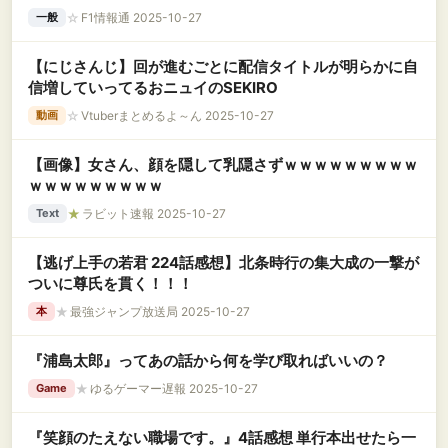
☆
F1情報通 2025-10-27
一般
【にじさんじ】回が進むごとに配信タイトルが明らかに自
信増していってるおニュイのSEKIRO
☆
Vtuberまとめるよ～ん 2025-10-27
動画
【画像】女さん、顔を隠して乳隠さずｗｗｗｗｗｗｗｗｗ
ｗｗｗｗｗｗｗｗｗ
★
ラビット速報 2025-10-27
Text
【逃げ上手の若君 224話感想】北条時行の集大成の一撃が
ついに尊氏を貫く！！！
★
最強ジャンプ放送局 2025-10-27
本
『浦島太郎』ってあの話から何を学び取ればいいの？
★
ゆるゲーマー遅報 2025-10-27
Game
『笑顔のたえない職場です。』4話感想 単行本出せたら一