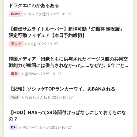
ドラクエにわかあるある
★
カンダタ速報 2025-10-27
Game
【鎧伝サムライトルーパー】超弾可動「幻魔将 螺呪羅」
限定可動フィギュア【本日予約締切】
★
fig速 2025-10-27
アニメ
韓国メディア「日豪ともに供与されたイージス艦の共同交
戦能力が韓国には供与されなかった……なぜだ。5年ごと
に政権がふらふらするからなのか？」……あ、それ正解で
★
楽韓Web 2025-10-27
海外
す
【悲報】ソシャゲTOPランカーワイ、垢BANされる
★
投資ちゃんねる 2025-10-27
Text
【HDD】NASって24時間付けっぱなしにしておくものな
の？
★
PCパーツまとめ 2025-10-27
D+