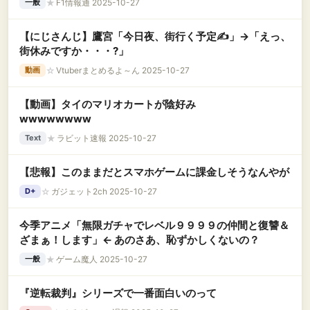
★
F1情報通 2025-10-27
一般
【にじさんじ】鷹宮「今日夜、街行く予定✍️」→「えっ、
街休みですか・・・?」
☆
Vtuberまとめるよ～ん 2025-10-27
動画
【動画】タイのマリオカートが陰好み
wwwwwwww
★
ラビット速報 2025-10-27
Text
【悲報】このままだとスマホゲームに課金しそうなんやが
☆
ガジェット2ch 2025-10-27
D+
今季アニメ「無限ガチャでレベル９９９９の仲間と復讐＆
ざまぁ！します」← あのさあ、恥ずかしくないの？
★
ゲーム魔人 2025-10-27
一般
『逆転裁判』シリーズで一番面白いのって