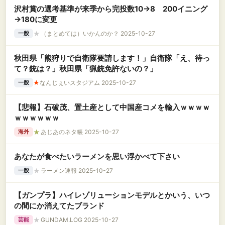
沢村賞の選考基準が来季から完投数10→8 200イニング
→180に変更
★
（まとめては）いかんのか？ 2025-10-27
一般
秋田県「熊狩りで自衛隊要請します！」自衛隊「え、待っ
て？銃は？」秋田県「猟銃免許ないの？」
★
なんじぇいスタジアム 2025-10-27
一般
【悲報】石破茂、置土産として中国産コメを輸入ｗｗｗｗ
ｗｗｗｗｗｗ
★
あじあのネタ帳 2025-10-27
海外
あなたが食べたいラーメンを思い浮かべて下さい
★
ラーメン速報 2025-10-27
一般
【ガンプラ】ハイレゾリューションモデルとかいう、いつ
の間にか消えてたブランド
★
GUNDAM.LOG 2025-10-27
芸能