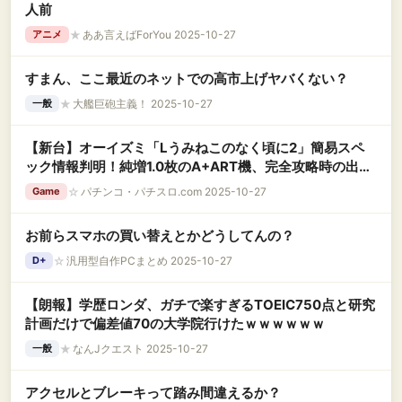
人前
★
ああ言えばForYou 2025-10-27
アニメ
すまん、ここ最近のネットでの高市上げヤバくない？
★
大艦巨砲主義！ 2025-10-27
一般
【新台】オーイズミ「Lうみねこのなく頃に2」簡易スペ
ック情報判明！純増1.0枚のA+ART機、完全攻略時の出率
は1で103％
☆
パチンコ・パチスロ.com 2025-10-27
Game
お前らスマホの買い替えとかどうしてんの？
☆
汎用型自作PCまとめ 2025-10-27
D+
【朗報】学歴ロンダ、ガチで楽すぎるTOEIC750点と研究
計画だけで偏差値70の大学院行けたｗｗｗｗｗｗ
★
なんJクエスト 2025-10-27
一般
アクセルとブレーキって踏み間違えるか？