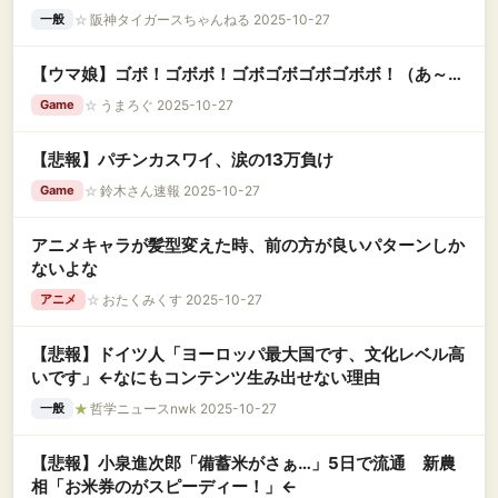
☆
阪神タイガースちゃんねる 2025-10-27
一般
【ウマ娘】ゴボ！ゴボボ！ゴボゴボゴボゴボボ！（あ～…
☆
うまろぐ 2025-10-27
Game
【悲報】パチンカスワイ、涙の13万負け
☆
鈴木さん速報 2025-10-27
Game
アニメキャラが髪型変えた時、前の方が良いパターンしか
ないよな
☆
おたくみくす 2025-10-27
アニメ
【悲報】ドイツ人「ヨーロッパ最大国です、文化レベル高
いです」←なにもコンテンツ生み出せない理由
★
哲学ニュースnwk 2025-10-27
一般
【悲報】小泉進次郎「備蓄米がさぁ…」5日で流通 新農
相「お米券のがスピーディー！」←