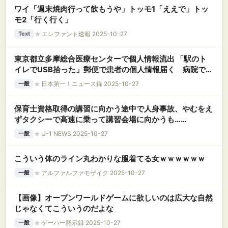
ワイ「週末焼肉行って飲もうや」トッモ1「ええで」トッ
モ2「行く行く」
★
エレファント速報 2025-10-27
Text
東京都立多摩総合医療センターで個人情報流出 「駅のト
イレでUSB拾った」郵便で患者の個人情報届く 病院で管
理のUSBに紛失は確認できず
★
日本第一！ニュース録 2025-10-27
一般
保育士資格取得の講習に向かう途中で人身事故、やむをえ
ずタクシーで高速に乗って講習会場に向かうも……
★
U-1 NEWS 2025-10-27
一般
こういう体のライン丸わかりな服着てる女ｗｗｗｗｗｗ
★
アルファルファモザイク 2025-10-27
一般
【画像】オープンワールドゲームに欲しいのは広大な自然
じゃなくてこういうのだよな
★
ゲーハー黙示録 2025-10-27
一般