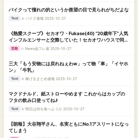
バイクって憧れの的というか羨望の目で見られがちだよな
★
バイク速報 2025-10-27
Text
《熱愛スクープ》セカオワ・Fukase(40) “20歳年下”人気
インフルエンサーと交際していた！セカオワハウスで同棲
生活、両親にも紹介済み
☆
News@フレ速 2025-10-27
芸能
三大「もう安物には戻れねぇわw」って物「車」「イヤホ
ン」「牛乳」
★
稼げるまとめ速報 2025-10-27
Text
マクドナルド、紙ストローやめます これからはカップの
フタの飲み口使ってね♪
★
明日は何を食べようか 2025-10-27
Text
【朗報】大谷翔平さん、名実ともにNo.1アスリートになっ
てしまう