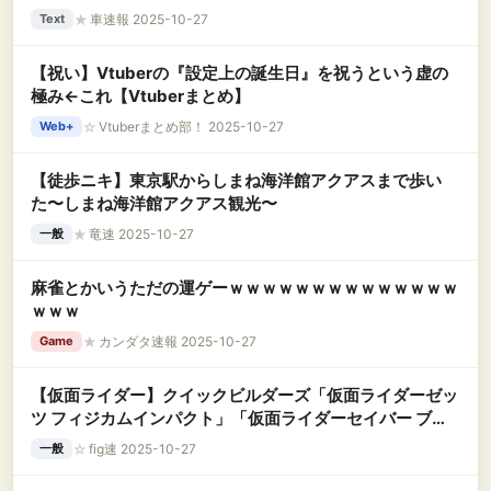
★
車速報 2025-10-27
Text
【祝い】Vtuberの『設定上の誕生日』を祝うという虚の
極み←これ【Vtuberまとめ】
☆
Vtuberまとめ部！ 2025-10-27
Web+
【徒歩ニキ】東京駅からしまね海洋館アクアスまで歩い
た〜しまね海洋館アクアス観光〜
★
竜速 2025-10-27
一般
麻雀とかいうただの運ゲーｗｗｗｗｗｗｗｗｗｗｗｗｗｗ
ｗｗｗ
★
カンダタ速報 2025-10-27
Game
【仮面ライダー】クイックビルダーズ「仮面ライダーゼッ
ツ フィジカムインパクト」「仮面ライダーセイバー ブレ
イブドラゴン」「仮面ライダー電王 ソードフォーム」プ
☆
fig速 2025-10-27
一般
ラモデル【12月発売決定】