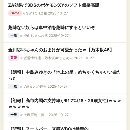
ZA効果で3DSのポケモンXYのソフト価格高騰
★
SWITCH速報 2025-10-27
Game
趣味ない奴らは車中泊を趣味にするといいぞ
★
登山ちゃんねる 2025-10-27
一般
金川紗耶ちゃんのおまけが可愛かったｗ【乃木坂46】
★
坂道情報通～乃木坂46まとめ～ 2025-10-27
芸能
【朗報】中島みゆきの「地上の星」めちゃくちゃいい曲だ
った
★
V系まとめ速報 2025-10-27
一般
【朗報】高市内閣の支持率が91.7%(18～29歳女性)ｗｗｗ
ｗｗｗｗｗ
★
大艦巨砲主義！ 2025-10-27
一般
【悲報】ヌートバー、来春WBCは絶望的…