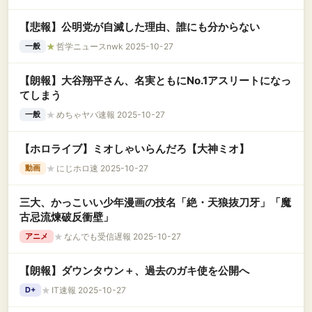
【悲報】公明党が自滅した理由、誰にも分からない
★
哲学ニュースnwk 2025-10-27
一般
【朗報】大谷翔平さん、名実ともにNo.1アスリートになっ
てしまう
★
めちゃヤバ速報 2025-10-27
一般
【ホロライブ】ミオしゃいらんだろ【大神ミオ】
★
にじホロ速 2025-10-27
動画
三大、かっこいい少年漫画の技名「絶・天狼抜刀牙」「魔
古忌流煉破反衝壁」
★
なんでも受信遅報 2025-10-27
アニメ
【朗報】ダウンタウン＋、過去のガキ使を公開へ
★
IT速報 2025-10-27
D+