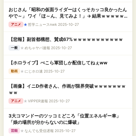
おじさん「昭和の仮面ライダーはくっそカッコ良かったん
やで～」 ワイ「ほ～ん、見てみよ！」→ 結果ｗｗｗｗｗ
ｗ
★
哲学ニュースnwk 2025-10-27
アニメ
【悲報】副首都構想、賛成67%ｗｗｗｗｗｗｗｗｗｗｗ
★
めちゃヤバ速報 2025-10-27
一般
【ホロライブ】ぺこら軍団しか配信してねぇww
★
にじホロ速 2025-10-27
動画
【画像】イニD作者さん、作画が限界突破ｗｗｗｗｗｗｗ
ｗｗ
★
VIPPER速報 2025-10-27
アニメ
3大コマンドーのツッコミどころ「位置エネルギー車」
「娘の場所が分からないのに爆破」
★
なんでも受信遅報 2025-10-27
芸能