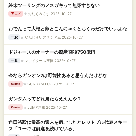
終末ツーリングのメスガキって無策すぎない
★
おたくみくす 2025-10-27
アニメ
おでんって大根と卵とこんにゃくとちくわだけでいいよな
★
なんじぇいスタジアム 2025-10-27
一般
ドジャースのオーナーの資産1兆8750億円
★
ファイターズ王国 2025-10-27
一般
今ならガンオン2は可能性あると思うんだけどな
★
GUNDAM.LOG 2025-10-27
Game
ガンダムってどれ見たらええんや？
☆
JUMP速報 2025-10-27
Game
角田裕毅は最高の週末を過ごしたとレッドブル代表メキー
ス「ユーキは前進を続けている」