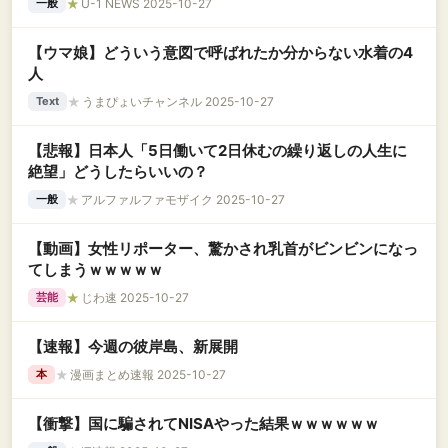
★
U-1 NEWS 2025-10-27
一般
【ウマ娘】どういう意図で呼ばれたか分からない水着の4
人
★
うまぴょいチャンネル 2025-10-27
Text
【悲報】日本人「5日働いて2日休むの繰り返しの人生に
絶望」どうしたらいいの？
★
アルファルファモザイク 2025-10-27
一般
【動画】女性リポーター、驚かされ乳首がビンビンになっ
てしまうｗｗｗｗｗ
★
じわ速 2025-10-27
芸能
【速報】今週の彼岸島、新展開
★
漫画まとめ速報 2025-10-27
本
【衝撃】国に騙されてNISAやった結果ｗｗｗｗｗｗ