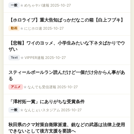
★
めちゃヤバ速報 2025-10-27
一般
【ホロライブ】重大告知ばっかだなこの箱【白上フブキ】
★
にじホロ速 2025-10-27
動画
【悲報】ワイのヨッメ、小学生みたいな下ネタばかりでウ
ザい
★
VIPPER速報 2025-10-27
Text
スティールボールラン読んだけど一個だけ分からん事があ
る
★
なんでも受信遅報 2025-10-27
アニメ
「澤村拓一賞」にありがちな受賞条件
★
なんじぇいスタジアム 2025-10-27
一般
秋田県のクマ対策自衛隊派遣、銃などの武器は法律上使用
できないとして後方支援を要請へ