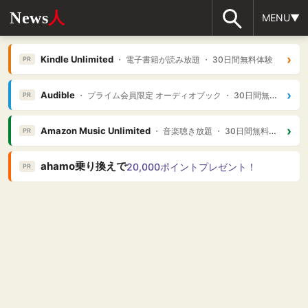
News
人
MENU▼
›
Kindle Unlimited
・ 電子書籍が読み放題 ・ 30日間無料体験
PR
›
Audible
・ プライム会員限定 オーディオブック ・ 30日間無料体験
PR
›
Amazon Music Unlimited
・ 音楽聴き放題 ・ 30日間無料体験
PR
ahamo乗り換えで
20,000ポイントプレゼント！
PR