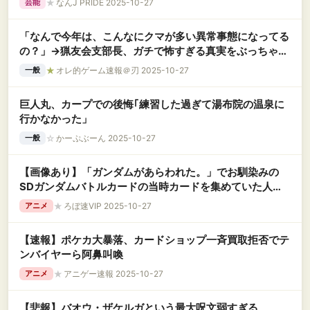
★
なんJ PRIDE 2025-10-27
芸能
「なんで今年は、こんなにクマが多い異常事態になってる
の？」→猟友会支部長、ガチで怖すぎる真実をぶっちゃけ
てしまう・・・
★
オレ的ゲーム速報＠刃 2025-10-27
一般
巨人丸、カープでの後悔｢練習した過ぎて湯布院の温泉に
行かなかった」
☆
かーぷぶーん 2025-10-27
一般
【画像あり】「ガンダムがあらわれた。」でお馴染みの
SDガンダムバトルカードの当時カードを集めていた人で
も大半が知らないであろう公式対戦ルールがこちらｗｗｗ
★
ろぼ速VIP 2025-10-27
アニメ
ｗｗ
【速報】ポケカ大暴落、カードショップ一斉買取拒否でテ
ンバイヤーら阿鼻叫喚
★
アニゲー速報 2025-10-27
アニメ
【悲報】バオウ・ザケルガという最大呪文弱すぎる