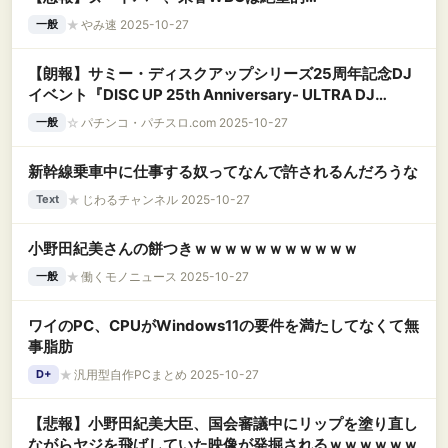
★
やみ速 2025-10-27
一般
【朗報】サミー・ディスクアップシリーズ25周年記念DJ
イベント『DISC UP 25th Anniversary- ULTRA DJ
ZONE』開催決定へ
☆
パチンコ・パチスロ.com 2025-10-27
一般
新幹線乗車中に仕事する奴ってなんで許されるんだろうな
★
じわるチャンネル 2025-10-27
Text
小野田紀美さんの餅つきｗｗｗｗｗｗｗｗｗｗｗ
★
働くモノニュース 2025-10-27
一般
ワイのPC、CPUがWindows11の要件を満たしてなくて無
事脂肪
★
汎用型自作PCまとめ 2025-10-27
D+
【悲報】小野田紀美大臣、国会審議中にリップを塗り直し
ながらヤジを飛ばしていた映像が発掘されるｗｗｗｗｗｗ