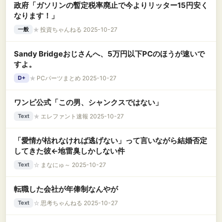
政府「ガソリンの暫定税率廃止で今よりリッター15円安く
なります！」
★
投資ちゃんねる 2025-10-27
一般
Sandy Bridgeおじさんへ、5万円以下PCのほうが速いで
すよ。
★
PCパーツまとめ 2025-10-27
D+
ワンピ公式「この男、シャンクスではない」
★
エレファント速報 2025-10-27
Text
「愛情が枯れなければ逃げない」って言いながら結婚否定
してきた彼←地雷臭しかしない件
☆
まなにゅ～ 2025-10-27
Text
転職した会社が年俸制なんやが
☆
思考ちゃんねる 2025-10-27
Text