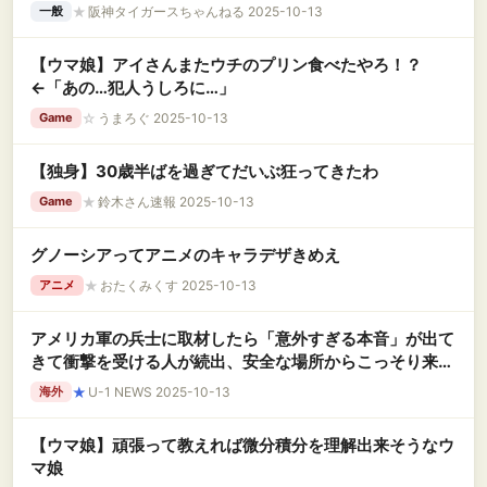
★
阪神タイガースちゃんねる 2025-10-13
一般
【ウマ娘】アイさんまたウチのプリン食べたやろ！？
←「あの…犯人うしろに…」
☆
うまろぐ 2025-10-13
Game
【独身】30歳半ばを過ぎてだいぶ狂ってきたわ
★
鈴木さん速報 2025-10-13
Game
グノーシアってアニメのキャラデザきめえ
★
おたくみくす 2025-10-13
アニメ
アメリカ軍の兵士に取材したら「意外すぎる本音」が出て
きて衝撃を受ける人が続出、安全な場所からこっそり来て
味方にも知らせずに敵を攻撃し……
★
U-1 NEWS 2025-10-13
海外
【ウマ娘】頑張って教えれば微分積分を理解出来そうなウ
マ娘