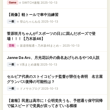
★
SWITCH速報 2025-10-13
Game
【画像】軽トールで車中泊練習
★
登山ちゃんねる 2025-10-13
一般
菅原咲月ちゃんが｢スポーツの日｣に因んだポーズで登
場！！！【乃木坂46】
☆
坂道情報通～乃木坂46まとめ～ 2025-10-13
芸能
Janne Da Arc、月光花以外の曲名あげられるやつ0人説
★
V系まとめ速報 2025-10-13
一般
セルビア代表のストイコビッチ監督が辞任を表明 名古屋
グランパス復帰の可能性は？
☆
ドメサカブログ 2025-10-13
一般
【速報】民意は高市に！公明党失うも、予想通り保守回帰
で猛スピードで党員が戻ってきている模様