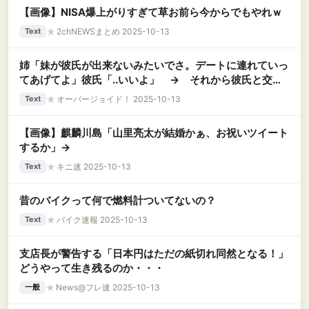
【画像】NISA爆上がりすぎて草お前ら今からでもやれｗ
★
2chNEWSまとめ 2025-10-13
Text
姉「妹が彼氏が出来ないみたいでさ。デートに連れていっ
てあげてよ」彼氏「..いいよ」 → それから彼氏と交際
して3年。おかげで私もキレイになって、告白されるよう
★
オーバージョイド！ 2025-10-13
Text
になった。でも彼は私に冷めたまま。本気にさせるのはど
うすればいい？・・・
【画像】麒麟川島「山里亮太が結婚かぁ、お祝いツイート
するか」→
★
キニ速 2025-10-13
Text
昔のバイクって何で燃料計ついてないの？
★
バイク速報 2025-10-13
Text
支店長が警告する「日本円はただの紙切れ同然となる！」
どうやって生き残るのか・・・
★
News@フレ速 2025-10-13
一般