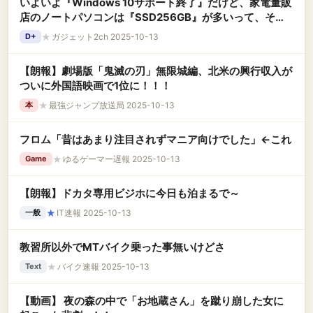
いよいよ『Windows 10サポート終了』だけど、家電量販
店のノートパソコンは『SSD256GB』が多いって、それ
で十分ってこと？
★
ガジェット2ch 2025-10-13
D+
【朗報】劇場版「鬼滅の刃」無限城編、北米の興行収入が
ついに外国語映画で1位に！！！
★
最強ジャンプ放送局 2025-10-13
本
フロム「昔はあまり注目されずマニア向けでした」←これ
★
ゆるゲーマー遅報 2025-10-13
Game
【朗報】ドカタ専用ビジホに今日も泊まるで～
★
IT速報 2025-10-13
一般
教習所以外でMTバイク乗った事無いけどさ
★
バイク速報 2025-10-13
Text
【動画】 夜の森の中で「お地蔵さん」を蹴り崩した女に