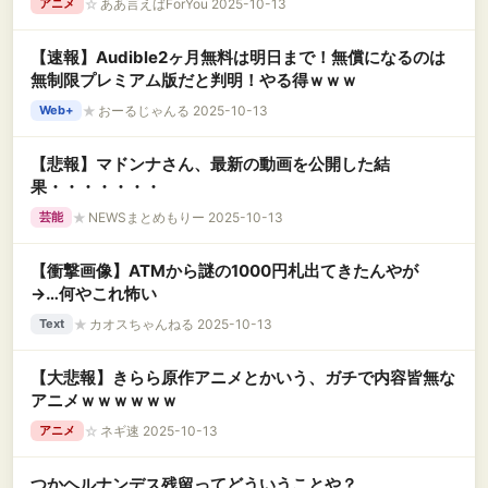
☆
ああ言えばForYou 2025-10-13
アニメ
【速報】Audible2ヶ月無料は明日まで！無償になるのは
無制限プレミアム版だと判明！やる得ｗｗｗ
★
おーるじゃんる 2025-10-13
Web+
【悲報】マドンナさん、最新の動画を公開した結
果・・・・・・・
★
NEWSまとめもりー 2025-10-13
芸能
【衝撃画像】ATMから謎の1000円札出てきたんやが
→…何やこれ怖い
★
カオスちゃんねる 2025-10-13
Text
【大悲報】きらら原作アニメとかいう、ガチで内容皆無な
アニメｗｗｗｗｗｗ
☆
ネギ速 2025-10-13
アニメ
つかヘルナンデス残留ってどういうことや？