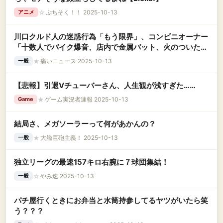
☆
ぷちそく！！ 2025-10-13
アニメ
川口クルド人の迷惑行為「もう限界」、コンビニオーナー
「十数人でバイク爆音、店内で金属バット、火のついたタ
バコ投げつけ」
★
痛いニュース 2025-10-13
一般
【悲報】引退Vチューバーさん、人生観が浅すぎた……
★
ゲーム実況者速報 2025-10-13
Game
結局さ、メガソーラーって何があかんの？
★
大艦巨砲主義！ 2025-10-13
一般
独立リーグの最速157キロ右腕に７球団集結！
☆
やみ速 2025-10-13
一般
パチ屋行くときにお弁当と水筒持参してるヤツがいたら笑
う？？？