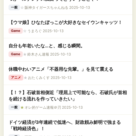
☆
阪神タイガースちゃんねる 2025-10-13
一般
【ウマ娘】ひなたぼっこが大好きなセイウンキャッツ！
☆
うまろぐ 2025-10-13
Game
自分も年老いたな…と、感じる瞬間。
★
鈴木さん速報 2025-10-13
Game
休職中わいアニメ「不器用な先輩。」を見て震える
★
おたくみくす 2025-10-13
アニメ
【！？】石破首相側近「理屈上で可能なら、石破氏が首相
を続ける流れを作っていきたい」
★
オレ的ゲーム速報＠刃 2025-10-13
一般
ドイツ経済が3年連続で低迷へ、財政頼み鮮明で強まる
「戦時経済色」！