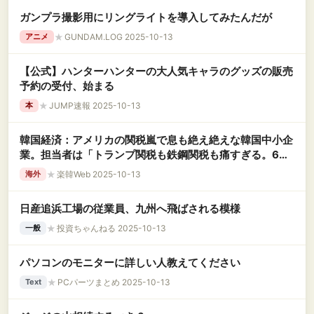
ガンプラ撮影用にリングライトを導入してみたんだが
★
GUNDAM.LOG 2025-10-13
アニメ
【公式】ハンターハンターの大人気キャラのグッズの販売
予約の受付、始まる
★
JUMP速報 2025-10-13
本
韓国経済：アメリカの関税嵐で息も絶え絶えな韓国中小企
業。担当者は「トランプ関税も鉄鋼関税も痛すぎる。6月
から輸出がゼロになった……」と肩を落とす
★
楽韓Web 2025-10-13
海外
日産追浜工場の従業員、九州へ飛ばされる模様
★
投資ちゃんねる 2025-10-13
一般
パソコンのモニターに詳しい人教えてください
★
PCパーツまとめ 2025-10-13
Text