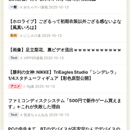
★
めちゃヤバ速報 2025-10-13
一般
【ホロライブ】ござるって初期衣装以外ござる感ないよな
【風真いろは】
★
にじホロ速 2025-10-13
動画
【画像】足立梨花、裏ビデオ流出ｗｗｗｗｗｗｗｗｗｗｗ
★
VIPPER速報 2025-10-13
Text
【勝利の女神: NIKKE】TriEagles Studio「シンデレラ」
1/4スタチューフィギュア【彩色原型公開】
☆
fig速 2025-10-13
アニメ
ファミコンディスクシステム「500円で新作ゲーム買えま
す」←これが失敗した理由
★
投資ちゃんねる 2025-10-13
Text
PCの先生きて、BTのデバイスが不安定なんでデバイスの