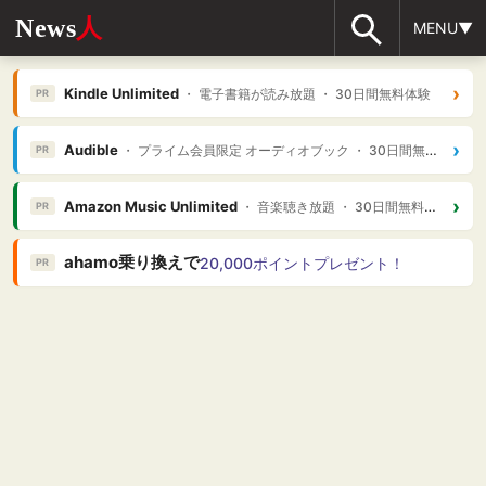
News
人
MENU▼
›
Kindle Unlimited
・ 電子書籍が読み放題 ・ 30日間無料体験
PR
›
Audible
・ プライム会員限定 オーディオブック ・ 30日間無料体験
PR
›
Amazon Music Unlimited
・ 音楽聴き放題 ・ 30日間無料体験
PR
ahamo乗り換えで
20,000ポイントプレゼント！
PR