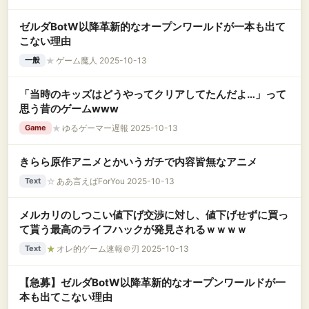
ゼルダBotW以降革新的なオープンワールドが一本も出て
こない理由
★
ゲーム魔人 2025-10-13
一般
「当時のキッズはどうやってクリアしてたんだよ…」って
思う昔のゲームwww
★
ゆるゲーマー遅報 2025-10-13
Game
きらら原作アニメとかいうガチで内容皆無なアニメ
☆
ああ言えばForYou 2025-10-13
Text
メルカリのしつこい値下げ交渉に対し、値下げせずに買っ
て貰う最高のライフハックが発見されるｗｗｗｗ
★
オレ的ゲーム速報＠刃 2025-10-13
Text
【急募】ゼルダBotW以降革新的なオープンワールドが一
本も出てこない理由