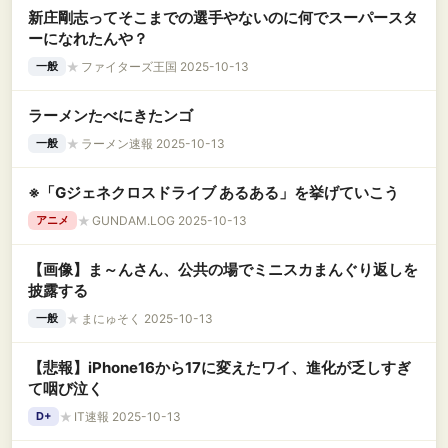
新庄剛志ってそこまでの選手やないのに何でスーパースタ
ーになれたんや？
★
ファイターズ王国 2025-10-13
一般
ラーメンたべにきたンゴ
★
ラーメン速報 2025-10-13
一般
※「Gジェネクロスドライブ あるある」を挙げていこう
★
GUNDAM.LOG 2025-10-13
アニメ
【画像】ま～んさん、公共の場でミニスカまんぐり返しを
披露する
★
まにゅそく 2025-10-13
一般
【悲報】iPhone16から17に変えたワイ、進化が乏しすぎ
て咽び泣く
★
IT速報 2025-10-13
D+