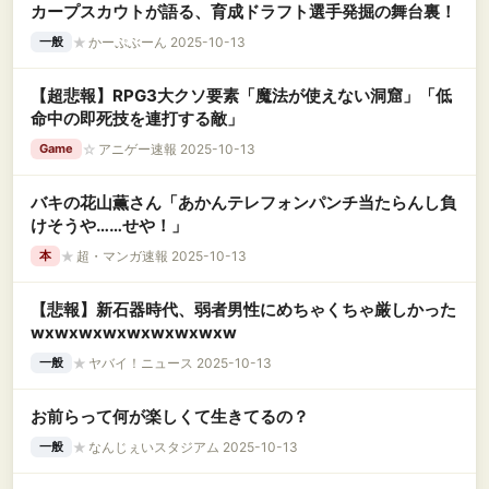
カープスカウトが語る、育成ドラフト選手発掘の舞台裏！
★
かーぷぶーん 2025-10-13
一般
【超悲報】RPG3大クソ要素「魔法が使えない洞窟」「低
命中の即死技を連打する敵」
☆
アニゲー速報 2025-10-13
Game
バキの花山薫さん「あかんテレフォンパンチ当たらんし負
けそうや……せや！」
★
超・マンガ速報 2025-10-13
本
【悲報】新石器時代、弱者男性にめちゃくちゃ厳しかった
wxwxwxwxwxwxwxwxw
★
ヤバイ！ニュース 2025-10-13
一般
お前らって何が楽しくて生きてるの？
★
なんじぇいスタジアム 2025-10-13
一般