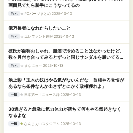
画面見てたら勝手にこうなってるの
★
PCパーツまとめ 2025-10-13
Text
億万長者になれたらしたいこと
☆
エレファント速報 2025-10-13
Text
彼氏が自称おしゃれ。服装で冷めることはなかったけど、
数ヶ月付き合ってみるとずっと同じサンダルを履いてるの
が気持ち悪く思えてｗｗｗｗｗｗ
☆
まなにゅ～ 2025-10-13
Text
池上彰「玉木の奴はやる気がないんだな。首相やる覚悟が
あるなら条件なんか出さずとにかく政権獲れよ」
★
日本第一！ニュース録 2025-10-13
一般
30過ぎると急激に気力体力が落ちて何もやる気起きなく
なるよな
★
なんじぇいスタジアム 2025-10-13
一般