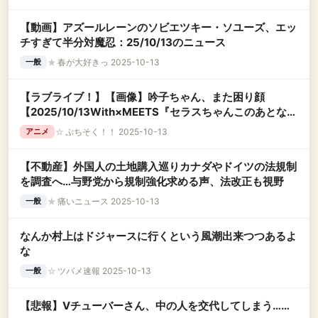
【動画】アズールレーンのソビエツキー・ソユーズ、エッ
チすぎて半分対魔忍：25/10/13のニュース
★
春が大好きっ 2025-10-13
一般
【ラブライブ！】【画像】吟子ちゃん、また困り顔
【2025/10/13With×MEETS『セラスちゃんこのあとなん
て言う？』】
☆
ぷちそく！！ 2025-10-13
アニメ
【不動産】外国人の土地購入巡りカナダやドイツの法規制
を調査へ…与野党から規制強化求める声、法改正も視野
★
痛いニュース 2025-10-13
一般
なんか村上はドジャースに行くという風潮出来つつあるよ
な
☆
ツバメ速報 2025-10-13
一般
【悲報】Vチューバーさん、中の人を交代してしまう……