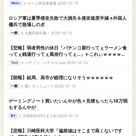
★
ゲーム実況者速報 2025-10-13
Web+
ロシア軍は夏季侵攻失敗で大損失＆侵攻速度半減→外国人
傭兵で急場しのぎ
★
大艦巨砲主義！ 2025-10-13
一般
【悲報】弱者男性の休日「パチンコ屋行ってぇラーメン食
ってぇ銭湯行ってぇ風俗行ってぇ…」←これぃｗｗｗｗｗ
ｗｗｗ
★
パチンコ・パチスロ.com 2025-10-13
Text
【朗報】結局、高市が総理になりそうｗｗｗｗｗｗ
★
働くモノニュース 2025-10-13
一般
ゲーミングノート買いたいんやが色々見積もったら18万弱
もするんやが
★
汎用型自作PCまとめ 2025-10-13
D+
【悲報】川崎医科大学「偏差値はそこまで高くないです