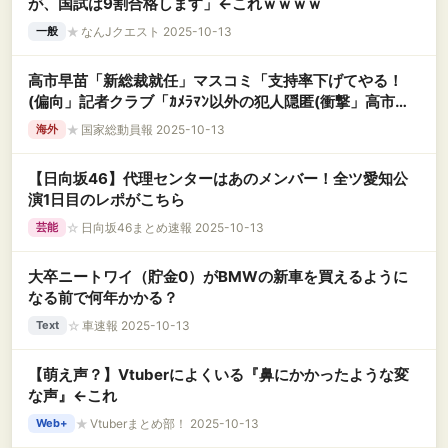
が、国試は9割合格します」←これｗｗｗｗ
★
なんJクエスト 2025-10-13
一般
高市早苗「新総裁就任」マスコミ「支持率下げてやる！
(偏向」記者クラブ「ｶﾒﾗﾏﾝ以外の犯人隠匿(衝撃」高市早
苗「SNSで情報発信」青山繁晴「公明離脱を党員支持」→
★
国家総動員報 2025-10-13
海外
【日向坂46】代理センターはあのメンバー！全ツ愛知公
演1日目のレポがこちら
☆
日向坂46まとめ速報 2025-10-13
芸能
大卒ニートワイ（貯金0）がBMWの新車を買えるように
なる前で何年かかる？
☆
車速報 2025-10-13
Text
【萌え声？】Vtuberによくいる『鼻にかかったような変
な声』←これ
★
Vtuberまとめ部！ 2025-10-13
Web+