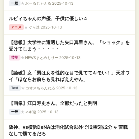
★
おーるじゃんる 2025-10-13
一般
ルビィちゃんの声優、子供に優しい☺️
★
ぐら速 2025-10-13
アニメ
【悲報】大学生に遭遇した矢口真里さん、『ショック』を
受けてしまう・・・・・
★
NEWSまとめもりー 2025-10-13
芸能
【論破】女「男は女を性的な目で見ててキモい！」天才ワ
イ「ほならお前らも見ればええやん」
★
カオスちゃんねる 2025-10-13
Text
【画像】江口寿史さん、全部だったと判明
★
ネギ速 2025-10-13
一般
阪神、vs横浜DeNAは消化試合以外で12勝5敗2分 ← 苦戦
なしで勝てるだろ