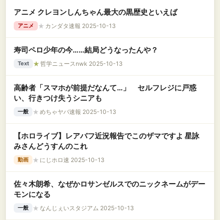
アニメ クレヨンしんちゃん最大の黒歴史といえば
★
カンダタ速報 2025-10-13
アニメ
寿司ペロ少年の今……結局どうなったんや？
★
哲学ニュースnwk 2025-10-13
Text
高齢者「スマホが前提だなんて…」 セルフレジに戸惑
い、行きつけ失うシニアも
★
めちゃヤバ速報 2025-10-13
一般
【ホロライブ】レアバフ近況報告でこのザマですよ 星詠
みさんどうすんのこれ
★
にじホロ速 2025-10-13
動画
佐々木朗希、なぜかロサンゼルスでのニックネームがデー
モンになる
★
なんじぇいスタジアム 2025-10-13
一般