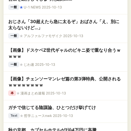
★
U-1 NEWS 2025-10-13
一般
おじさん「30超えたら急に太るぞ」おばさん「え、別に
太らないけど...」
★
アルファルファモザイク 2025-10-13
一般
【画像】ドスケベZ世代ギャルのビキニ姿で重なり合うｗ
ｗｗｗ
★
じわ速 2025-10-13
一般
【画像】チェンソーマンレゼ篇の第3弾特典、公開される
ｗｗｗｗｗｗｗｗ
★
漫画まとめ速報 2025-10-13
本
ガチで信じてる陰謀論、ひとつだけ挙げてけ
★
哲学ニュースnwk 2025-10-13
Text
秋の京都、カプセルホテルが1泊4万円に高騰