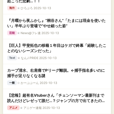
起こった悲劇…！！
★
ひろぶろ 2025-10-13
海外
『月曜から夜ふかし』“桐谷さん”「たまには現金を使いた
い」半年ぶり登場で“やせ細った姿”
★
News@フレ速 2025-10-13
芸能
【巨人】甲斐拓也の移籍１年目はケガで終幕「経験したこ
とのないシーズンだった」
★
なんJ PRIDE 2025-10-13
Text
カープ清水、右肩痛でPリーグ離脱。←捕手指名多いのに
捕手が足りなくなる謎
☆
かーぷぶーん 2025-10-13
一般
【悲報】超有名Vtuberさん「チェンソーマン最新刊まで
読んだけどレゼって誰だ...？ジャンプの方で出てきたのか
な...」→炎上しツイ消しwwww
★
アニゲー速報 2025-10-13
アニメ