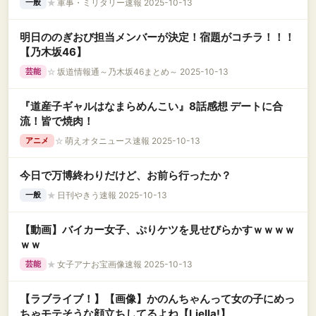
★
軍事・ミリタリー速報 2025-10-13
一般
明日ののぎおび担当メンバーが決定！宿題がコチラ！！！
【乃木坂46】
☆
坂道情報通～乃木坂46まとめ～ 2025-10-13
芸能
『道産子ギャルはなまらめんこい』8話感想 デートに合
流！皆で焼肉！
☆
萌えオタニュース速報 2025-10-13
アニメ
今日で万博終わりだけど、お前ら行ったか？
★
日刊やきう速報 2025-10-13
一般
【動画】バイカー女子、ぷりケツを見せびらかすｗｗｗｗ
ｗｗ
★
女子アナお宝画像速報 2025-10-13
芸能
【ラブライブ！】【画像】かのんちゃんって女の子にめっ
ちゃモテそうな顔立ちしてるよね【Liella!】