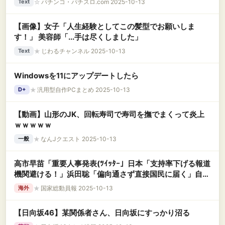
☆
パチンコ・パチスロ.com 2025-10-13
Text
【画像】女子「人生経験としてこの髪型でお願いしま
す！」 美容師「...手は尽くしました」
★
じわるチャンネル 2025-10-13
Text
Windowsを11にアップデートしたら
★
汎用型自作PCまとめ 2025-10-13
D+
【動画】山形のJK、回転寿司で寿司を撫でまくって炎上
ｗｗｗｗｗ
★
なんJクエスト 2025-10-13
一般
高市早苗「重要人事発表(ﾂｲｯﾀｰ」日本「支持率下げる報道
機関避ける！」浜田聡「偏向通さず直接国民に届く」自民
党左派「石破退陣撤回と高市総裁潰し！(無駄な抵抗」→
★
国家総動員報 2025-10-13
海外
【日向坂46】某関係者さん、日向坂にすっかり沼る