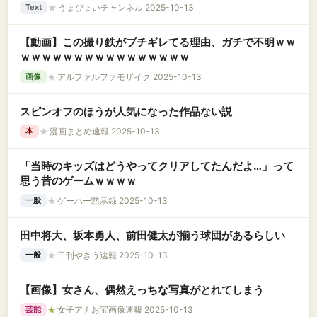
★
うまぴょいチャンネル 2025-10-13
Text
【動画】この撮り鉄がブチギレてる理由、ガチで不明ｗｗ
ｗｗｗｗｗｗｗｗｗｗｗｗｗｗｗｗ
★
アルファルファモザイク 2025-10-13
画像
スピンオフのほうが人気になった作品ない説
★
漫画まとめ速報 2025-10-13
本
「当時のキッズはどうやってクリアしてたんだよ…」って
思う昔のゲームｗｗｗｗ
★
ゲーハー黙示録 2025-10-13
一般
田中将大、坂本勇人、前田健太が揃う球団があるらしい
★
日刊やきう速報 2025-10-13
一般
【画像】女さん、偶然えっちな写真がとれてしまう
★
女子アナお宝画像速報 2025-10-13
芸能