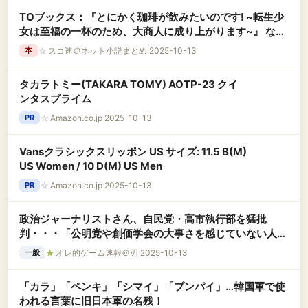
TOブックス：『とにかく珈琲が飲みたいのです! ~転生少
女は至福の一杯のため、大商人に成り上がります~』 など
の表紙
☆
スコ速＠ネット小説まとめ 2025-10-13
本
タカラトミー(TAKARA TOMY) AOTP-23 クイ
ンタスプライム
☆
Amazon.co.jp 2025-10-13
PR
Vansクラシックスリッポン US サイズ: 11.5 B(M)
US Women / 10 D(M) US Men
☆
Amazon.co.jp 2025-10-13
PR
政治ジャーナリストさん、自民党・高市執行部を猛批
判・・・「公明党や創価学会の大事さを感じていない人が
多い！慢心している！」
★
オレ的ゲーム速報＠刃 2025-10-13
一般
「カラ」「ペンキ」「シマイ」「ブンパイ」…韓国軍で使
われる言葉に旧日本軍の名残！