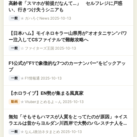
高齢者「スマホが前提だなんて…」 セルフレジに戸惑
い、行きつけ失うシニアも
★
ガハろぐNews 2025-10-13
一般
【日本ハム】モイネロキラー山県秀が”オオタニサン”パワ
ー注入してCSファイナルで難敵攻略へ
☆
ファイターズ王国 2025-10-13
一般
F1公式が“F1で象徴的な7つのカーナンバー”をピックアッ
プ
★
F1情報通 2025-10-13
一般
【ホロライブ】EN勢が集まる風真家
★
Vtuberまとめるよ～ん 2025-10-13
動画
無知「そもそもハマスが人質をとってたのが原因」→イス
ラエルは昔からヨルダン川西岸で大勢のパレスチナ人を不
当拘束、実質人質にしていた
★
なんJ政治ネタまとめ 2025-10-13
一般