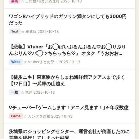
☆
日向坂46まとめ速報 2025-10-13
芸能
ワゴンRハイブリッドのガソリン満タンにしても3000円
だった
★
車速報 2025-10-13
Text
【悲報】Vtuber『お◯ぱいぶるんぶるん♡お◯りぷり
んぷりん♡パ◯ツちらっちら♡』 オタク『うおおお
お！！』ｽﾊﾟﾁｬﾎﾟﾝﾎﾟﾝﾎﾟｰﾝ！
★
Vtuberまとめ部！ 2025-10-13
Web+
【徒歩ニキ】東京駅からしまね海洋館アクアスまで歩く
【17日目】〜兵庫の山越え
☆
竜速 2025-10-13
一般
Vチューバー｢ゲームします！アニメ見ます！｣←年収数億
☆
カンダタ速報 2025-10-13
Game
茨城県のショッピングセンター、運営会社が倒産したのに
営業を続行してしまった結果……