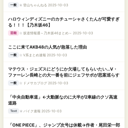
★
登山ちゃんねる 2025-10-03
一般
ハロウィンディズニーのカチューシャさくたんが可愛すぎ
る！！！【乃木坂46】
☆
坂道情報通～乃木坂46まとめ～ 2025-10-03
芸能
ここに来てAKB48の人気が急落した理由
☆
V系まとめ速報 2025-10-03
一般
マテウス・ジェズスにどうにか欠場してもらいたい…V・
ファーレン長崎との大一番を前にジェフサポが思案巡らす
☆
ドメサカブログ 2025-10-03
一般
「中央自動車道」←大動脈なのに大半が2車線のクソ高速
道路
★
バイク速報 2025-10-03
Text
「ONE PIECE」、ジャンプ次号は休載→作者・尾田栄一郎