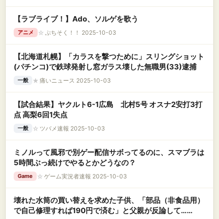
【ラブライブ！】Ado、ソルゲを歌う
☆
ぷちそく！！ 2025-10-03
アニメ
【北海道札幌】「カラスを撃つために」スリングショット
(パチンコ)で鉄球発射し窓ガラス壊した無職男(33)逮捕
★
痛いニュース 2025-10-03
一般
【試合結果】ヤクルト6-1広島 北村5号 オスナ2安打3打
点 高梨6回1失点
☆
ツバメ速報 2025-10-03
一般
ミノルって風邪で別ゲー配信サボってるのに、スマブラは
5時間ぶっ続けでやるとかどうなの？
☆
ゲーム実況者速報 2025-10-03
Game
壊れた水筒の買い替えを求めた子供、「部品（非食品用）
で自己修理すれば190円で済む」と父親が反論して……