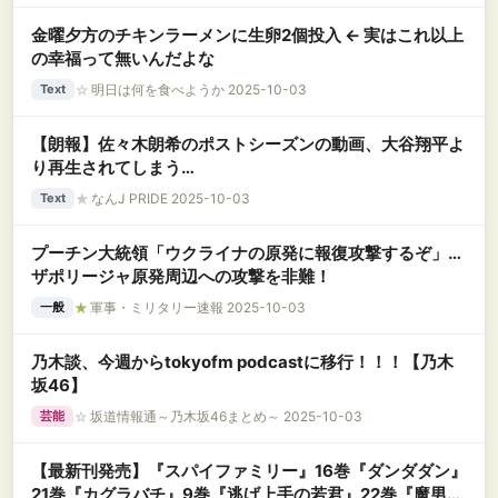
金曜夕方のチキンラーメンに生卵2個投入 ← 実はこれ以上
の幸福って無いんだよな
☆
明日は何を食べようか 2025-10-03
Text
【朗報】佐々木朗希のポストシーズンの動画、大谷翔平よ
り再生されてしまう…
★
なんJ PRIDE 2025-10-03
Text
プーチン大統領「ウクライナの原発に報復攻撃するぞ」…
ザポリージャ原発周辺への攻撃を非難！
★
軍事・ミリタリー速報 2025-10-03
一般
乃木談、今週からtokyofm podcastに移行！！！【乃木
坂46】
☆
坂道情報通～乃木坂46まとめ～ 2025-10-03
芸能
【最新刊発売】『スパイファミリー』16巻『ダンダダン』
21巻『カグラバチ』9巻『逃げ上手の若君』22巻『魔男の