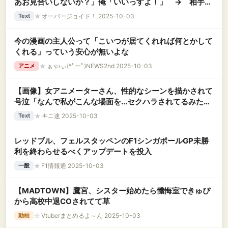
あお見合いしないか？」俺「いいっすよ！」 → 相手が
上司の娘だった結果・・・
★
オーバージョイド！ 2025-10-03
Text
今の漫画の主人公って「こいつが居てくれれば何とかして
くれる」っていう安心が無いよな
★
ぁゃιぃ(*ﾟーﾟ)NEWS2nd 2025-10-03
アニメ
【画像】女アニメーターさん、性的なシーンを描かされて
号泣「なんで私がこんな場面を...セクハラされてるみた
い...」
★
キニ速 2025-10-03
Text
レッドブル、フェルスタッペンのF1シンガポールGP未勝
利を終わらせるべくアップデートを投入
★
F1情報通 2025-10-03
一般
【MADTOWN】鷹宮、シスター始めたら懺悔室できゅぴ
から高校中退COされてて草
☆
Vtuberまとめるよ～ん 2025-10-03
動画