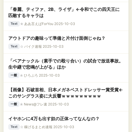
「春麗、ティファ、2B、ライザ」←令和でこの四天王に
匹敵するキャラは
★
ああ言えばForYou 2025-10-03
Text
アウトドアの趣味って準備と片付け面倒じゃね？
☆
バイク速報 2025-10-03
Text
「ベアナックル（素手での殴り合い）の試合で放送事故。
生中継で悲鳴が上がる」ほか
★
ひろぶろ 2025-10-03
一般
【画像】石破首相、日本メガネベストドレッサー賞受賞←
このサングラス姿に大反響ｗｗｗｗｗｗｗｗｗ
★
News@フレ速 2025-10-03
一般
イヤホンに4万も出す奴の正体ってなんなの？
☆
稼げるまとめ速報 2025-10-03
Text