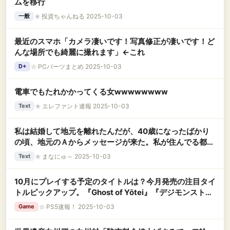
ムを移行
★
投資ちゃんねる 2025-10-03
一般
最近のスマホ「カメラ凄いです！写真修正が凄いです！ど
んな場所でも綺麗に撮れます」←これ
☆
PCパーツまとめ 2025-10-03
D+
電車でもたれかかってくる女wwwwwwww
★
エレファント速報 2025-10-03
Text
私は結婚して地元を離れたんだが、40歳になったばかり
の頃、地元のＡからメッセージが来た。私が住んでる都市
に引っ越すことが決まったらしく「久しぶりに会わな
★
まなにゅ～ 2025-10-03
Text
い？」と言われ、会ったんだが・・・
10月にプレイする予定のタイトルは？今月発売の注目タイ
トルピックアップ。『Ghost of Yōtei』『デジモンストー
リー タイムストレンジャー 』『NINJA GAIDEN 4』な
☆
PS5速報！ 2025-10-03
Game
ど。既に積み上がっている？