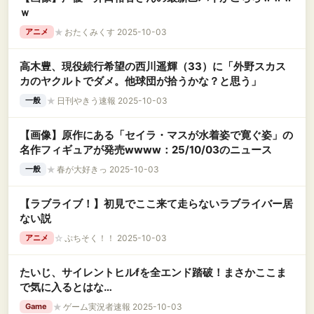
ｗ
★
おたくみくす 2025-10-03
アニメ
高木豊、現役続行希望の西川遥輝（33）に「外野スカス
カのヤクルトでダメ。他球団が拾うかな？と思う」
★
日刊やきう速報 2025-10-03
一般
【画像】原作にある「セイラ・マスが水着姿で寛ぐ姿」の
名作フィギュアが発売wwww：25/10/03のニュース
★
春が大好きっ 2025-10-03
一般
【ラブライブ！】初見でここ来て走らないラブライバー居
ない説
☆
ぷちそく！！ 2025-10-03
アニメ
たいじ、サイレントヒルfを全エンド踏破！まさかここま
で気に入るとはな…
★
ゲーム実況者速報 2025-10-03
Game