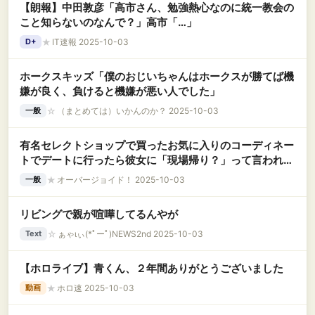
【朗報】中田敦彦「高市さん、勉強熱心なのに統一教会の
こと知らないのなんで？」高市「…」
★
IT速報 2025-10-03
D+
ホークスキッズ「僕のおじいちゃんはホークスが勝てば機
嫌が良く、負けると機嫌が悪い人でした」
☆
（まとめては）いかんのか？ 2025-10-03
一般
有名セレクトショップで買ったお気に入りのコーディネー
トでデートに行ったら彼女に「現場帰り？」って言われた
んだが・・・？
★
オーバージョイド！ 2025-10-03
一般
リビングで親が喧嘩してるんやが
☆
ぁゃιぃ(*ﾟーﾟ)NEWS2nd 2025-10-03
Text
【ホロライブ】青くん、２年間ありがとうございました
★
ホロ速 2025-10-03
動画