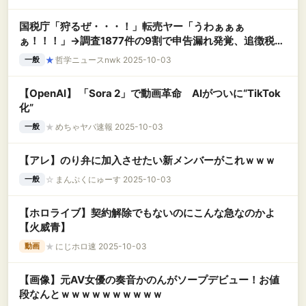
国税庁「狩るぜ・・・！」転売ヤー「うわぁぁぁ
ぁ！！！」→調査1877件の9割で申告漏れ発覚、追徴税額
65億円で過去最高額に
★
哲学ニュースnwk 2025-10-03
一般
【OpenAI】 「Sora 2」で動画革命 AIがついに“TikTok
化”
★
めちゃヤバ速報 2025-10-03
一般
【アレ】のり弁に加入させたい新メンバーがこれｗｗｗ
☆
まんぷくにゅーす 2025-10-03
一般
【ホロライブ】契約解除でもないのにこんな急なのかよ
【火威青】
★
にじホロ速 2025-10-03
動画
【画像】元AV女優の奏音かのんがソープデビュー！お値
段なんとｗｗｗｗｗｗｗｗｗｗ