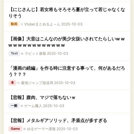
【にじさんじ】若女将もそろそろ薹が立って若じゃなくな
りそう
☆
Vtuberまとめるよ～ん 2025-10-03
動画
【画像】大昔はこんなのが美少女扱いされてたらしいw w
w w w w w w w w w w w w
★
ラビット速報 2025-10-03
Text
「漫画の続編」を作る時に注意する事って、何があるだろ
う？？？
☆
最強ジャンプ放送局 2025-10-03
本
【悲報】腹肉、マジで落ちないｗ
★
ゲーム魔人 2025-10-03
一般
【悲報】メタルギアソリッド、矛盾点が多すぎる
★
ゆるゲーマー遅報 2025-10-03
Game