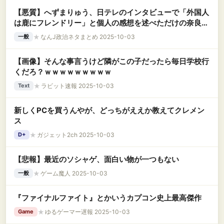
【悪質】へずまりゅう、日テレのインタビューで「外国人
は鹿にフレンドリー」と個人の感想を述べただけの奈良市
民にThreadsで「嘘ついてる！」と支持者に犬笛 →誹謗
★
なんJ政治ネタまとめ 2025-10-03
一般
中傷の嵐
【画像】そんな事言うけど隣がこの子だったら毎日学校行
くだろ？ｗｗｗｗｗｗｗｗｗ
★
ラビット速報 2025-10-03
Text
新しくPCを買うんやが、どっちがええか教えてクレメン
ス
★
ガジェット2ch 2025-10-03
D+
【悲報】最近のソシャゲ、面白い物が一つもない
★
ゲーム魔人 2025-10-03
一般
『ファイナルファイト』とかいうカプコン史上最高傑作
★
ゆるゲーマー遅報 2025-10-03
Game