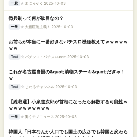
★
まにゅそく 2025-10-03
一般
徴兵制って何が駄目なの？
★
大艦巨砲主義！ 2025-10-03
一般
お前らが本当に一番好きなパチスロ機種教えてｗｗｗｗｗ
ｗｗ
☆
パチンコ・パチスロ.com 2025-10-03
Text
これが名古屋自慢の&quot;漬物ステーキ&quot;だぎゃ！
ｗ
☆
じわるチャンネル 2025-10-03
Text
【総裁選】小泉進次郎が首相になったら解散する可能性ｗ
ｗｗｗｗｗｗｗｗｗ
★
働くモノニュース 2025-10-03
一般
韓国人「日本なんか人口でも国土の広さでも韓国と変わら