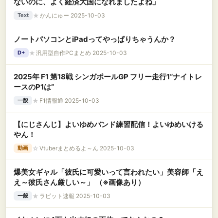
ないのに、よく経済大国になれましたよね」
★
かんにゅー 2025-10-03
Text
ノートパソコンとiPadってやっぱりちゃうんか？
★
汎用型自作PCまとめ 2025-10-03
D+
2025年 F1 第18戦 シンガポールGP フリー走行1“ナイトレ
ースのP1は”
★
F1情報通 2025-10-03
一般
【にじさんじ】よいゆめバンド練習配信！よいゆめいける
やん！
☆
Vtuberまとめるよ～ん 2025-10-03
動画
爆美女ギャル「彼氏に可愛いって言われたい」美容師「え
え～彼氏さん厳しい～」 （※画像あり）
★
ラビット速報 2025-10-03
一般