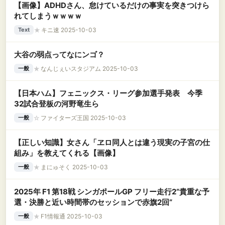
【画像】ADHDさん、怠けているだけの事実を突きつけら
れてしまうｗｗｗｗ
★
キニ速 2025-10-03
Text
大谷の弱点ってなにンゴ？
★
なんじぇいスタジアム 2025-10-03
一般
【日本ハム】フェニックス・リーグ参加選手発表 今季
32試合登板の河野竜生ら
☆
ファイターズ王国 2025-10-03
一般
【正しい知識】女さん「ヱロ同人とは違う現実の子宮の仕
組み」を教えてくれる【画像】
★
まにゅそく 2025-10-03
一般
2025年 F1 第18戦 シンガポールGP フリー走行2“貴重な予
選・決勝と近い時間帯のセッションで赤旗2回”
★
F1情報通 2025-10-03
一般