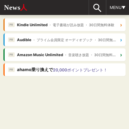
News
人
MENU▼
›
Kindle Unlimited
・ 電子書籍が読み放題 ・ 30日間無料体験
PR
›
Audible
・ プライム会員限定 オーディオブック ・ 30日間無料体験
PR
›
Amazon Music Unlimited
・ 音楽聴き放題 ・ 30日間無料体験
PR
ahamo乗り換えで
20,000ポイントプレゼント！
PR