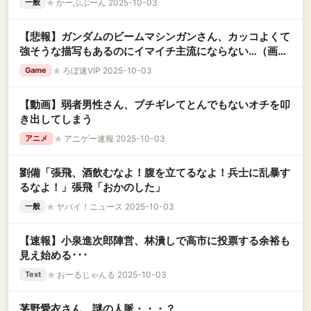
★
かーぷぶーん 2025-10-03
一般
【悲報】ガンダムのビームマシンガンさん、カッコよくて
強そうな描写もあるのにイマイチ主流にならない…（画像
あり）
★
ろぼ速VIP 2025-10-03
Game
【動画】弱者男性さん、ブチギレてとんでもないオチを叩
き出してしまう
★
アニゲー速報 2025-10-03
アニメ
劉備「張飛、酒飲むなよ！腹を立てるなよ！兵士に乱暴す
るなよ！」張飛「おかのした」
★
ヤバイ！ニュース 2025-10-03
一般
【速報】小泉進次郎陣営、林潰しで高市に投票する余裕も
見え始める･･･
★
おーるじゃんる 2025-10-03
Text
茅野愛衣さん、謎の人脈・・・？