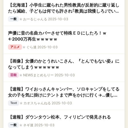
【北海道】小学生に蹴られた男性教員が反射的に蹴り返し
たら減給、子どもは何でも許され｢教員は我慢しろ｣でいい
のか
★
おーるじゃんる 2025-10-03
一般
声優に昔の名曲カバーさせて特殊ＥＤにしたろ！ｗ
←2000万再生ｗｗｗｗｗ
★
ぐら速 2025-10-03
アニメ
【画像】女優のかとうれいこさん、『とんでもない姿』に
なってしまうｗｗｗｗｗｗ
★
NEWSまとめもりー 2025-10-03
芸能
【速報】ワイおっさんキャンパー、ソロキャンプをしてる
女の子を気に掛けにテントまで声をかけに行く→…優しい
よな？
★
カオスちゃんねる 2025-10-03
Text
【速報】ダウンタウン松本、フィリピンで発見される
★
ネギ速 2025-10-03
一般