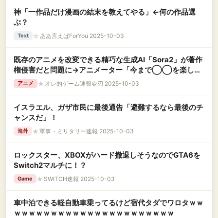
神「一作品だけ漫画の結末を教えてやる」←何の作品選
ぶ？
☆
ああ言えばForYou 2025-10-03
Text
既存のアニメを改変できる精巧な生成AI「Sora2」が著作
権侵害だと問題に→アニメーター「今まで◯◯を楽しん
でたくせに、急にAIは問題あるっておかしいだろ」
★
オレ的ゲーム速報＠刃 2025-10-03
アニメ
イスラエル、ガザ市民に最後通告「避難するなら最後のチ
ャンスだ」！
★
軍事・ミリタリー速報 2025-10-03
海外
ロックスター、XBOXがハード撤退しそうなのでGTA6を
Switch2マルチに！？
★
SWITCH速報 2025-10-03
Game
車中泊できる軽自動車乗ってるけど宿代タダでワロタｗｗ
ｗｗｗｗｗｗｗｗｗｗｗｗｗｗｗｗｗｗｗｗｗｗ