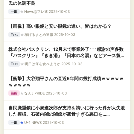
氏の体調不良
★
News@フレ速 2025-10-03
一般
【画像】高い眼鏡と安い眼鏡の違い、皆はわかる？
★
稼げるまとめ速報 2025-10-03
Text
株式会社バスクリン、12月末で事業終了･･･感謝の声多数
『バスクリン』『きき湯』『日本の名湯』などアース製薬
が「責任をもって引き継ぎ」
★
明日は何を食べようか 2025-10-03
Text
【衝撃】大谷翔平さんの直近5年間の投打成績ｗｗｗｗｗ
ｗｗｗｗｗ
★
なんJ PRIDE 2025-10-03
芸能
自民党重鎮に小泉進次郎が支持を請いに行った件が大失敗
した模様、石破内閣の閣僚が露骨すぎる悪口を……
★
U-1 NEWS 2025-10-03
一般