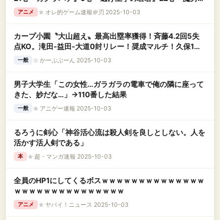
イチ』5巻『サカモトデイズ』24巻『サンキューピッチ』
★
オレ的ゲーム速報＠刃 2025-10-03
アニメ
3巻など発売！
カープ小園〝大山超え〟最高出塁率獲得！斉藤4.2回5失
点KO。滝田-益田-大道0封リレー！奨成マルチ！久保1安
打！反撃は矢野タイムリーのみ【広島1-6ヤクルト/試合結
☆
かーぷぶーん 2025-10-03
一般
果】
男子大学生「この女性…ガラガラの電車で俺の隣に座って
きた、妙だな…」→110番した結果
★
アニゲー速報 2025-10-03
一般
るろうに剣心「神谷活心流は殺人剣を良しとしない。人を
活かす活人剣である」
★
超・マンガ速報 2025-10-03
本
全員のHP1にしてくるボスｗｗｗｗｗｗｗｗｗｗｗｗｗｗ
ｗｗｗｗｗｗｗｗｗｗｗｗｗｗｗ
★
ヤバイ！ニュース 2025-10-03
アニメ