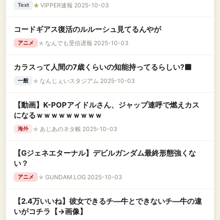
★
VIPPER速報 2025-10-03
Text
コードギアス復活のルルーシュ見てるんやが
★
なんでも受信遅報 2025-10-03
アニメ
カラスって人間の7歳くらいの知能持ってるらしい?‍⬛
★
なんじぇいスタジアム 2025-10-03
一般
【動画】K-POPアイドルさん、ジャップ連呼で燃えカス
になるｗｗｗｗｗｗｗｗｗ
★
あじあのネタ帳 2025-10-03
海外
【Gジェネエターナル】デビルガンダム最終形態強くな
い？
★
GUNDAM.LOG 2025-10-03
アニメ
【2.4万いいね】彼女できるチ―牛とできないチ―牛の違
いがコチラ【→画像】