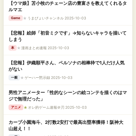
【ウマ娘】苫小牧のチェーン店の豊富さを教えてくれるタ
ルマエ
★
うまぴょいチャンネル 2025-10-03
Game
【悲報】絵師「初音ミクです」→知らないキャラを描いて
しまう
★
漫画まとめ速報 2025-10-03
本
【悲報】伊織順平さん、ペルソナの相棒枠で1人だけ人気
がない
★
ゲーハー黙示録 2025-10-03
一般
男性アニメーター「性的なシーンの絵コンテを描くのはマ
ジで無理だった」
★
オレ的ゲーム速報＠刃 2025-10-03
アニメ
カープ小園海斗、2打数2安打で最高出塁率獲得！阪神大
山超え！！