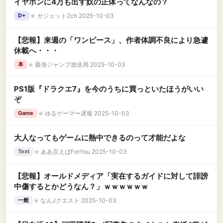
イヤホンに4万も出す奴の正体ってなんなの？
★
ガジェット2ch 2025-10-03
D+
【悲報】来週の「ワンピース」、作者体調不良により急遽
休載へ・・・
★
最強ジャンプ放送局 2025-10-03
本
PS1版『ドラクエ7』を今のうちに買っといたほうがいい
ぞ
★
ゆるゲーマー遅報 2025-10-03
Game
大人なってもゲームに熱中できるのって才能だよな
★
ああ言えばForYou 2025-10-03
Text
【悲報】オールドメディア「実在するガイドに対して誹謗
中傷するとかどうなん？」ｗｗｗｗｗｗ
★
なんJクエスト 2025-10-03
一般