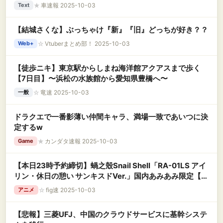
★
車速報 2025-10-03
Text
【結城さくな】ぶっちゃけ『新』『旧』どっちが好き？？
☆
Vtuberまとめ部！ 2025-10-03
Web+
【徒歩ニキ】東京駅からしまね海洋館アクアスまで歩く
【7日目】〜浜松の水族館から愛知県豊橋へ〜
☆
竜速 2025-10-03
一般
ドラクエで一番影薄い仲間キャラ、満場一致であいつに決
定するw
★
カンダタ速報 2025-10-03
Game
【本日23時予約締切】蝸之殼Snail Shell「RA-01LS アイ
リン・休日の憩い サンキスドVer.」国内あみあみ限定【美
少女可動フィギュア】
☆
fig速 2025-10-03
アニメ
【悲報】三菱UFJ、中国のクラウドサービスに基幹システ