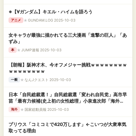
※【∀ガンダム】キエル・ハイムを語ろう
★
GUNDAM.LOG 2025-10-03
アニメ
女キャラが最強に描かれてる三大漫画「進撃の巨人」「あ
ずみ」
★
JUMP速報 2025-10-03
本
【朗報】阪神才木、今オフメジャー挑戦ｗｗｗｗｗｗｗｗ
ｗｗｗｗｗｗｗｗ
★
なんJクエスト 2025-10-03
一般
日本「自民総裁選！」自民総裁選「変われ自民党」高市早
苗「最有力候補(史上初の女性総理」小泉進次郎「海外逃
亡」マスコミ「進次郎応援！」日本「決着の日(10/4」→
★
国家総動員報 2025-10-03
海外
プリウス「コミコミで420万します」←こいつが大衆車気
取ってる理由