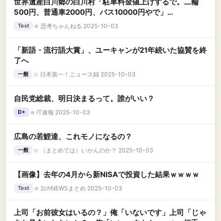
世界遺産白川郷の白川村「駐車料金値上げするで。二輪
500円、普通車2000円、バス10000円やで」
[514943473]
★
思考ちゃんねる 2025-10-03
Text
「新語・流行語大賞」、ユーキャンが21年続いた協賛を終
了へ
☆
日本第一！ニュース録 2025-10-03
一般
自民党総裁、明日決まるって。誰がいい？
★
IT速報 2025-10-03
D+
広島の若鯉達、これモノになるの？
☆
（まとめては）いかんのか？ 2025-10-03
一般
【画像】去年の4月から新NISAで投資した結果ｗｗｗｗ
★
2chNEWSまとめ 2025-10-03
Text
上司「お前彼女はいるの？」俺「いないです」上司「じゃ