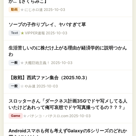
か…【さくらみこ】
★
にじホロ速 2025-10-03
動画
ソープの子作りプレイ、ヤバすぎて草
★
VIPPER速報 2025-10-03
Text
生活苦しいのに株だけ上がる理由が経済学的に説明つかん
わ
★
大艦巨砲主義！ 2025-10-03
一般
【敗戦】西武ファン集合（2025.10.3）
☆
やみ速 2025-10-03
一般
スロッターさん「ダークネス計画35Gでドヤ写メしてる人
いたけどあれって俺可哀想でドヤ写真撮ってるの？？？」
★
パチンコ・パチスロ.com 2025-10-03
Game
Androidスマホも何も考えずGalaxyのSシリーズのどれか