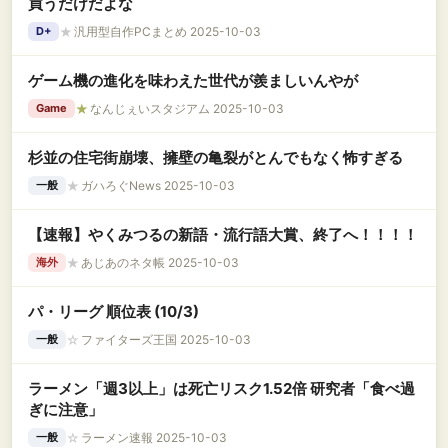
買うだけだよな
★
汎用型自作PCまとめ 2025-10-03
D+
ゲーム機の進化を味わえた世代が羨ましいんやが
★
なんじぇいスタジアム 2025-10-03
Game
杉並の住宅街崩壊、擁壁の亀裂がとんでもなく怖すぎる
★
ガハろぐNews 2025-10-03
一般
【速報】やくみつるの新語・流行語大賞、終了へ！！！！
★
あじあのネタ帳 2025-10-03
海外
パ・リーグ 順位表 (10/3)
☆
ファイターズ王国 2025-10-03
一般
ラーメン「週3以上」は死亡リスク1.52倍 研究者「食べ過
ぎに注意」
☆
ラーメン速報 2025-10-03
一般