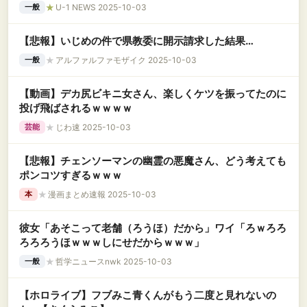
★
U-1 NEWS 2025-10-03
一般
【悲報】いじめの件で県教委に開示請求した結果…
★
アルファルファモザイク 2025-10-03
一般
【動画】デカ尻ビキニ女さん、楽しくケツを振ってたのに
投げ飛ばされるｗｗｗｗ
★
じわ速 2025-10-03
芸能
【悲報】チェンソーマンの幽霊の悪魔さん、どう考えても
ポンコツすぎるｗｗｗ
★
漫画まとめ速報 2025-10-03
本
彼女「あそこって老舗（ろうほ）だから」ワイ「ろｗろろ
ろろろうほｗｗｗしにせだからｗｗｗ」
★
哲学ニュースnwk 2025-10-03
一般
【ホロライブ】フブみこ青くんがもう二度と見れないの