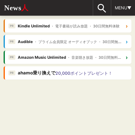
News
人
MENU▼
›
Kindle Unlimited
・ 電子書籍が読み放題 ・ 30日間無料体験
PR
›
Audible
・ プライム会員限定 オーディオブック ・ 30日間無料体験
PR
›
Amazon Music Unlimited
・ 音楽聴き放題 ・ 30日間無料体験
PR
ahamo乗り換えで
20,000ポイントプレゼント！
PR