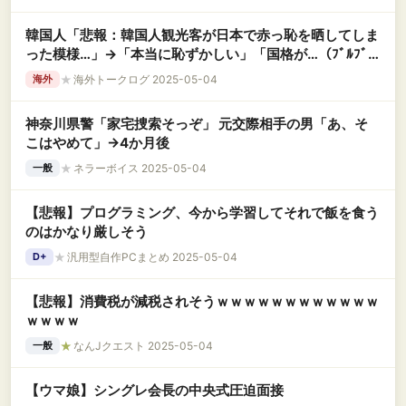
韓国人「悲報：韓国人観光客が日本で赤っ恥を晒してしま
った模様…」→「本当に恥ずかしい」「国格が…（ﾌﾞﾙﾌﾞ
ﾙ」＝韓国の反応
★
海外トークログ 2025-05-04
海外
神奈川県警「家宅捜索そっぞ」 元交際相手の男「あ、そ
こはやめて」→4か月後
★
ネラーボイス 2025-05-04
一般
【悲報】プログラミング、今から学習してそれで飯を食う
のはかなり厳しそう
★
汎用型自作PCまとめ 2025-05-04
D+
【悲報】消費税が減税されそうｗｗｗｗｗｗｗｗｗｗｗｗ
ｗｗｗｗ
★
なんJクエスト 2025-05-04
一般
【ウマ娘】シングレ会長の中央式圧迫面接