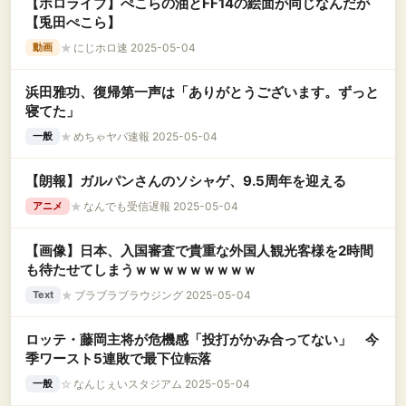
【ホロライブ】ぺこらの油とFF14の絵面が同じなんだが
【兎田ぺこら】
★
にじホロ速 2025-05-04
動画
浜田雅功、復帰第一声は「ありがとうございます。ずっと
寝てた」
★
めちゃヤバ速報 2025-05-04
一般
【朗報】ガルパンさんのソシャゲ、9.5周年を迎える
★
なんでも受信遅報 2025-05-04
アニメ
【画像】日本、入国審査で貴重な外国人観光客様を2時間
も待たせてしまうｗｗｗｗｗｗｗｗｗ
★
ブラブラブラウジング 2025-05-04
Text
ロッテ・藤岡主将が危機感「投打がかみ合ってない」 今
季ワースト5連敗で最下位転落
☆
なんじぇいスタジアム 2025-05-04
一般