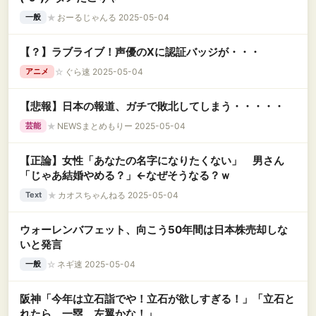
★
おーるじゃんる 2025-05-04
一般
【？】ラブライブ！声優のXに認証バッジが・・・
☆
ぐら速 2025-05-04
アニメ
【悲報】日本の報道、ガチで敗北してしまう・・・・・
★
NEWSまとめもりー 2025-05-04
芸能
【正論】女性「あなたの名字になりたくない」 男さん
「じゃあ結婚やめる？」←なぜそうなる？ｗ
★
カオスちゃんねる 2025-05-04
Text
ウォーレンバフェット、向こう50年間は日本株売却しな
いと発言
☆
ネギ速 2025-05-04
一般
阪神「今年は立石詣でや！立石が欲しすぎる！」「立石と
れたら、一塁、左翼かな！」