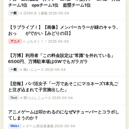
チーム1位 opsチーム1位 盗塁チーム1位
★
日刊やきう速報 2025-05-04
一般
【ラブライブ！】【画像】メンバーカラーが緑のキャラ、
おっ がでかい【みどりの日】
☆
ぷちそく！！ 2025-05-04
アニメ
【万博】利用者「この料金設定は“常識”を外れている」
6500円、万博駐車場はGWでもガラガラ
★
痛いニュース 2025-05-04
一般
【悲報】パパ活女子「一万であそこにマヨネーズ1本丸ご
と注ぎ込まれて子宮摘出した」
★
暇つぶしニュース 2025-05-04
Text
アニメゲームは叩かれるのになぜVチューバーとコラボし
てしまうのか？
☆
ゲーム実況者速報 2025-05-04
Web+