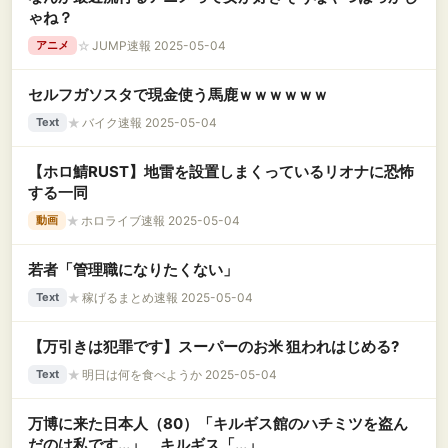
ゃね？
☆
JUMP速報 2025-05-04
アニメ
セルフガソスタで現金使う馬鹿ｗｗｗｗｗｗ
★
バイク速報 2025-05-04
Text
【ホロ鯖RUST】地雷を設置しまくっているリオナに恐怖
する一同
★
ホロライブ速報 2025-05-04
動画
若者「管理職になりたくない」
★
稼げるまとめ速報 2025-05-04
Text
【万引きは犯罪です】スーパーのお米 狙われはじめる?
★
明日は何を食べようか 2025-05-04
Text
万博に来た日本人（80）「キルギス館のハチミツを盗ん
だのは私です...」 キルギス「...」