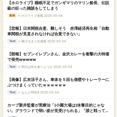
【ホロライブ】睡眠不足でガンギマリのマリン船長、伝説
級の狂った雑談をしてしまう
★
ホロライブ速報 2025-05-04
動画
【悲報】日米関税合意、難しそう 赤澤経済再生相「自動
車関税が見直されなければ合意できない」
★
稼げるまとめ速報 2025-05-04
Text
【朗報】セブンイレブンさん、金沢カレーを衝撃の大特価
で発売wwwww
★
明日は何を食べようか 2025-05-04
Text
【画像】広末涼子さん、車体を５回も側壁やトレーラーに
ぶつけまくっていたｗｗｗｗｗｗ
☆
なんJ PRIDE 2025-05-04
Text
カープ新井監督が荒療治「(小園欠場は)休養目的じゃな
い。グラウンドで弱い姿が見受けられる」「誰と戦ってい
るのかが見えない」