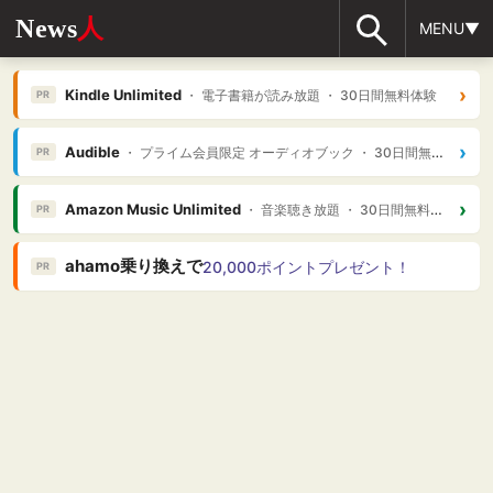
News
人
MENU▼
›
Kindle Unlimited
・ 電子書籍が読み放題 ・ 30日間無料体験
PR
›
Audible
・ プライム会員限定 オーディオブック ・ 30日間無料体験
PR
›
Amazon Music Unlimited
・ 音楽聴き放題 ・ 30日間無料体験
PR
ahamo乗り換えで
20,000ポイントプレゼント！
PR