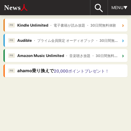
News
人
MENU▼
›
Kindle Unlimited
・ 電子書籍が読み放題 ・ 30日間無料体験
PR
›
Audible
・ プライム会員限定 オーディオブック ・ 30日間無料体験
PR
›
Amazon Music Unlimited
・ 音楽聴き放題 ・ 30日間無料体験
PR
ahamo乗り換えで
20,000ポイントプレゼント！
PR