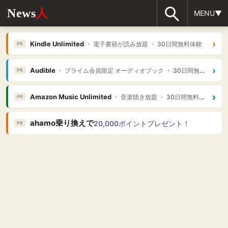
News
人
MENU▼
›
Kindle Unlimited
・ 電子書籍が読み放題 ・ 30日間無料体験
PR
›
Audible
・ プライム会員限定 オーディオブック ・ 30日間無料体験
PR
›
Amazon Music Unlimited
・ 音楽聴き放題 ・ 30日間無料体験
PR
ahamo乗り換えで
20,000ポイントプレゼント！
PR