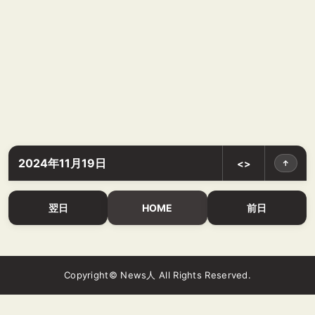
2024年11月19日
<>
↑
翌日
HOME
前日
Copyright© News人 All Rights Reserved.