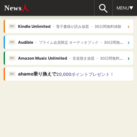
News
人
MENU▼
›
Kindle Unlimited
・ 電子書籍が読み放題 ・ 30日間無料体験
PR
›
Audible
・ プライム会員限定 オーディオブック ・ 30日間無料体験
PR
›
Amazon Music Unlimited
・ 音楽聴き放題 ・ 30日間無料体験
PR
ahamo乗り換えで
20,000ポイントプレゼント！
PR