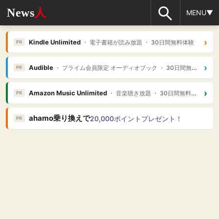
News
人
MENU▼
›
Kindle Unlimited
・ 電子書籍が読み放題 ・ 30日間無料体験
PR
›
Audible
・ プライム会員限定 オーディオブック ・ 30日間無料体験
PR
›
Amazon Music Unlimited
・ 音楽聴き放題 ・ 30日間無料体験
PR
ahamo乗り換えで
20,000ポイントプレゼント！
PR