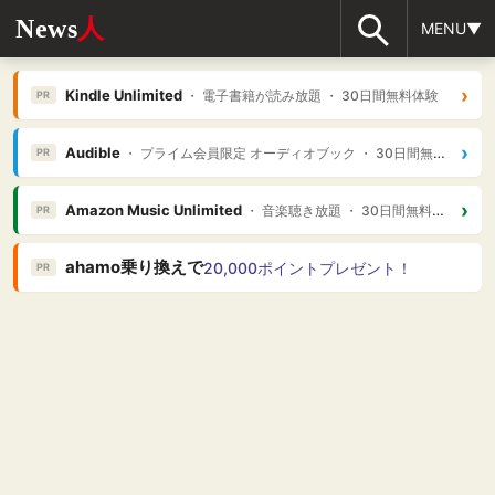
News
人
MENU▼
›
Kindle Unlimited
・ 電子書籍が読み放題 ・ 30日間無料体験
PR
›
Audible
・ プライム会員限定 オーディオブック ・ 30日間無料体験
PR
›
Amazon Music Unlimited
・ 音楽聴き放題 ・ 30日間無料体験
PR
ahamo乗り換えで
20,000ポイントプレゼント！
PR