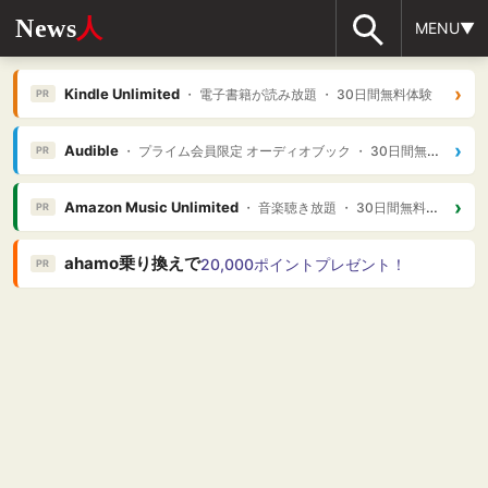
News
人
MENU▼
›
Kindle Unlimited
・ 電子書籍が読み放題 ・ 30日間無料体験
PR
›
Audible
・ プライム会員限定 オーディオブック ・ 30日間無料体験
PR
›
Amazon Music Unlimited
・ 音楽聴き放題 ・ 30日間無料体験
PR
ahamo乗り換えで
20,000ポイントプレゼント！
PR