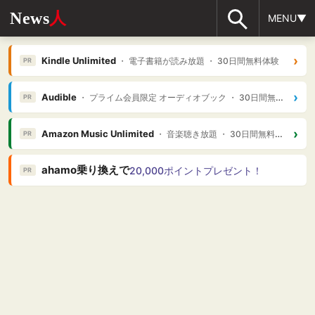
News
人
MENU▼
›
Kindle Unlimited
・ 電子書籍が読み放題 ・ 30日間無料体験
PR
›
Audible
・ プライム会員限定 オーディオブック ・ 30日間無料体験
PR
›
Amazon Music Unlimited
・ 音楽聴き放題 ・ 30日間無料体験
PR
ahamo乗り換えで
20,000ポイントプレゼント！
PR