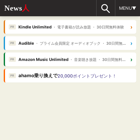
News
人
MENU▼
›
Kindle Unlimited
・ 電子書籍が読み放題 ・ 30日間無料体験
PR
›
Audible
・ プライム会員限定 オーディオブック ・ 30日間無料体験
PR
›
Amazon Music Unlimited
・ 音楽聴き放題 ・ 30日間無料体験
PR
ahamo乗り換えで
20,000ポイントプレゼント！
PR