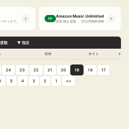
Amazon Music Unlimited
PR
プライム会員限定 オーディオブック ・ 30日間無料体験
音楽 聴き放題 ・ 30日間無料体験
目度順
▼ 指定
ル
日付
サイト
24
23
22
21
20
19
18
17
6
5
4
3
2
1
>>