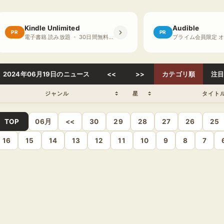
Kindle Unlimited
Audible
PR
PR
電子書籍 読み放題 ・ 30日間無料体験
2024年06月19日のニュース
<<
>>
カテゴリ順
注
ジャンル
星
タイト
TOP
06月
<<
30
29
28
27
26
25
16
15
14
13
12
11
10
9
8
7