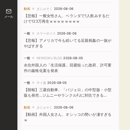
★
動画
まにゅそく
2026-08-06
【悲報】一般女性さん、ベランダで1人飲みするだ
メール
けで123万再生ｗｗｗｗｗｗｗｗ
★
一般
ネラーボイス
2026-08-06
【悲報】アメリカで今も続いてる近親相姦の一族が
やばすぎる
★
一般
NEWSOKU BLOG
2026-08-05
永住外国人の「生活保護」回避狙った政府、許可要
件の厳格化案を発表
★
一般
サイ速
2026-08-05
【朗報】三菱自動車、「パジェロ」の中型版・小型
版も発売…ジムニーやランクルFJに対抗できる
か！？
★
動画
まにゅそく
2026-08-06
【動画】外国人女さん、オシッコの勢いが凄すぎる
ｗ