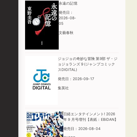
永遠の記憶
発売日：
2026-08-
05
文藝春秋
ジョジョの奇妙な冒険 第9部 ザ・ジ
ョジョランズ 9 (ジャンプコミック
スDIGITAL)
発売日：2026-09-17
集英社
日経エンタテインメント! 2026
年 9 月号増刊【表紙：EBiDAN】
発売日：2026-08-04