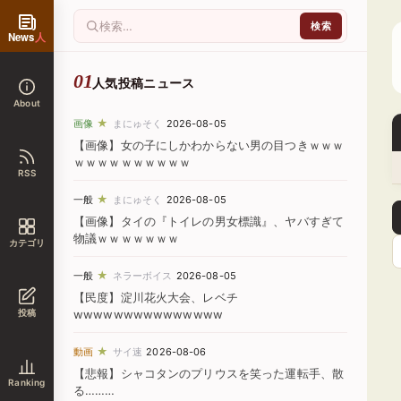
News
人
人気投稿ニュース
About
★
画像
まにゅそく
2026-08-05
【画像】女の子にしかわからない男の目つきｗｗｗ
ｗｗｗｗｗｗｗｗｗｗ
RSS
★
一般
まにゅそく
2026-08-05
【画像】タイの『トイレの男女標識』、ヤバすぎて
物議ｗｗｗｗｗｗｗ
カテゴリ
★
一般
ネラーボイス
2026-08-05
【民度】淀川花火大会、レベチ
投稿
wwwwwwwwwwwwwww
★
動画
サイ速
2026-08-06
【悲報】シャコタンのプリウスを笑った運転手、散
Ranking
る………