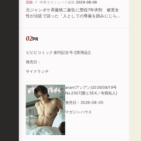
★
芸能
時事ネタニュース速報
2026-08-06
元ジャンポケ斉藤慎二被告に懲役7年求刑 被害女
性が法廷で語った「人としての尊厳を踏みにじられ
た」
PR
ビビビコミック 創刊記念号 ([実用品])
発売日：
サイドランチ
anan(アンアン)2026/08/19号
No.2507[愛とSEX／寺西拓人]
発売日：2026-08-05
マガジンハウス