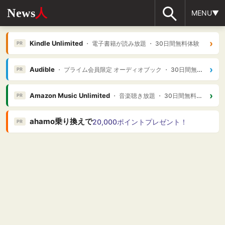
News
人
MENU▼
›
Kindle Unlimited
・ 電子書籍が読み放題 ・ 30日間無料体験
PR
›
Audible
・ プライム会員限定 オーディオブック ・ 30日間無料体験
PR
›
Amazon Music Unlimited
・ 音楽聴き放題 ・ 30日間無料体験
PR
ahamo乗り換えで
20,000ポイントプレゼント！
PR