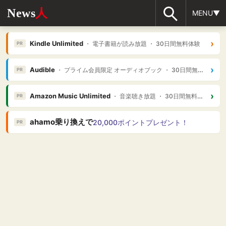
News
人
MENU▼
›
Kindle Unlimited
・ 電子書籍が読み放題 ・ 30日間無料体験
PR
›
Audible
・ プライム会員限定 オーディオブック ・ 30日間無料体験
PR
›
Amazon Music Unlimited
・ 音楽聴き放題 ・ 30日間無料体験
PR
ahamo乗り換えで
20,000ポイントプレゼント！
PR