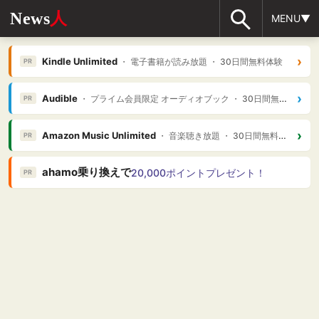
News
人
MENU▼
›
Kindle Unlimited
・ 電子書籍が読み放題 ・ 30日間無料体験
PR
›
Audible
・ プライム会員限定 オーディオブック ・ 30日間無料体験
PR
›
Amazon Music Unlimited
・ 音楽聴き放題 ・ 30日間無料体験
PR
ahamo乗り換えで
20,000ポイントプレゼント！
PR