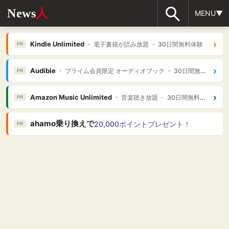
News
人
MENU▼
›
Kindle Unlimited
・ 電子書籍が読み放題 ・ 30日間無料体験
PR
›
Audible
・ プライム会員限定 オーディオブック ・ 30日間無料体験
PR
›
Amazon Music Unlimited
・ 音楽聴き放題 ・ 30日間無料体験
PR
ahamo乗り換えで
20,000ポイントプレゼント！
PR