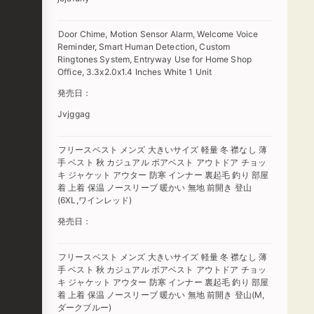
Door Chime, Motion Sensor Alarm, Welcome Voice
Reminder, Smart Human Detection, Custom
Ringtones System, Entryway Use for Home Shop
Office, 3.3x2.0x1.4 Inches White 1 Unit
発売日：
Jvjggag
フリースベスト メンズ 大きいサイズ 軽量 冬 襟なし 薄
手 ベスト 秋 カジュアル ボアベスト アウトドア チョッ
キ ジャケット アウター 防寒 インナー 裏起毛 釣り 部屋
着 上着 保温 ノースリーブ 暖かい 無地 前開き 登山
(6XL,ワインレッド)
発売日：
フリースベスト メンズ 大きいサイズ 軽量 冬 襟なし 薄
手 ベスト 秋 カジュアル ボアベスト アウトドア チョッ
キ ジャケット アウター 防寒 インナー 裏起毛 釣り 部屋
着 上着 保温 ノースリーブ 暖かい 無地 前開き 登山(M,
ダークブルー)