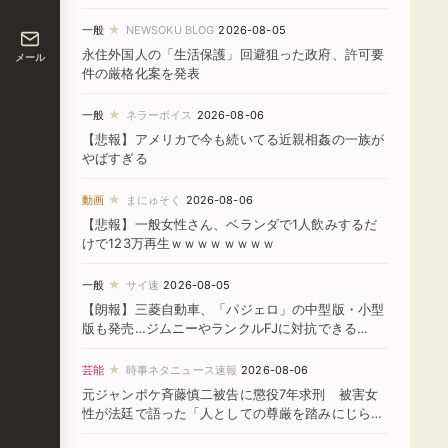
★
一般
NEWSOKU BLOG
2026-08-05
永住外国人の「生活保護」回避狙った政府、許可要
メール
件の厳格化案を発表
★
一般
ネラーボイス
2026-08-06
【悲報】アメリカで今も続いてる近親相姦の一族が
やばすぎる
★
動画
まにゅそく
2026-08-06
【悲報】一般女性さん、ベランダで1人飲みするだ
けで123万再生ｗｗｗｗｗｗｗｗ
★
一般
サイ速
2026-08-05
【朗報】三菱自動車、「パジェロ」の中型版・小型
版も発売…ジムニーやランクルFJに対抗できる
か！？
★
芸能
時事ネタニュース速報
2026-08-06
元ジャンポケ斉藤慎二被告に懲役7年求刑 被害女
性が法廷で語った「人としての尊厳を踏みにじられ
た」