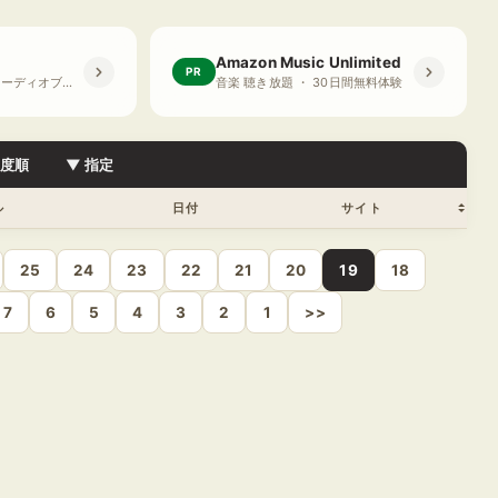
Amazon Music Unlimited
PR
プライム会員限定 オーディオブック ・ 30日間無料体験
音楽 聴き放題 ・ 30日間無料体験
目度順
▼ 指定
ル
日付
サイト
25
24
23
22
21
20
19
18
7
6
5
4
3
2
1
>>