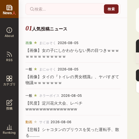
News
人
人気投稿ニュース
About
★
画像
まにゅそく
2026-08-05
【画像】女の子にしかわからない男の目つきｗｗｗ
ｗｗｗｗｗｗｗｗｗｗ
RSS
★
一般
まにゅそく
2026-08-05
【画像】タイの『トイレの男女標識』、ヤバすぎて
物議ｗｗｗｗｗｗｗ
カテゴリ
★
一般
ネラーボイス
2026-08-05
【民度】淀川花火大会、レベチ
投稿
wwwwwwwwwwwwwww
★
動画
サイ速
2026-08-06
【悲報】シャコタンのプリウスを笑った運転手、散
Ranking
る………