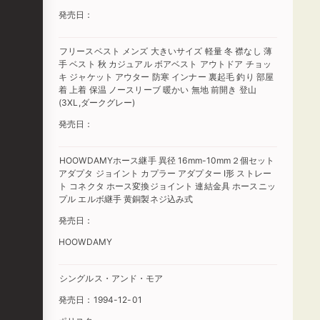
発売日：
フリースベスト メンズ 大きいサイズ 軽量 冬 襟なし 薄
手 ベスト 秋 カジュアル ボアベスト アウトドア チョッ
キ ジャケット アウター 防寒 インナー 裏起毛 釣り 部屋
着 上着 保温 ノースリーブ 暖かい 無地 前開き 登山
(3XL,ダークグレー)
発売日：
HOOWDAMYホース継手 異径 16mm-10mm２個セット
アダプタ ジョイント カプラー アダプター I形 ストレー
ト コネクタ ホース変換ジョイント 連結金具 ホースニッ
プル エルボ継手 黄銅製‌ネジ込み式‌
発売日：
HOOWDAMY
シングルス・アンド・モア
発売日：1994-12-01