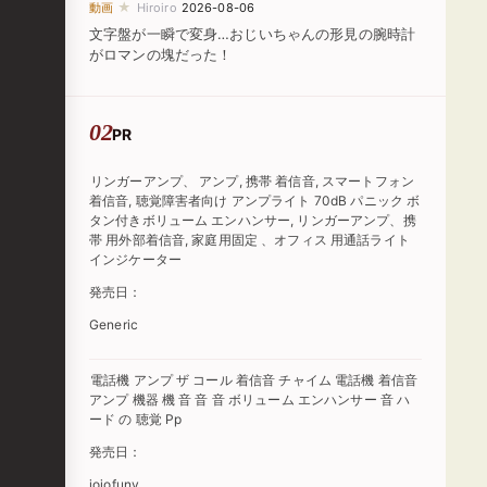
★
動画
Hiroiro
2026-08-06
文字盤が一瞬で変身…おじいちゃんの形見の腕時計
がロマンの塊だった！
PR
リンガーアンプ、 アンプ, 携帯 着信音, スマートフォン
着信音, 聴覚障害者向け アンプライト 70dB パニック ボ
タン付きボリューム エンハンサー, リンガーアンプ、携
帯 用外部着信音, 家庭用固定 、オフィス 用通話ライト
インジケーター
発売日：
Generic
電話機 アンプ ザ コール 着信音 チャイム 電話機 着信音
アンプ 機器 機 音 音 音 ボリューム エンハンサー 音 ハ
ード の 聴覚 Pp
発売日：
jojofuny