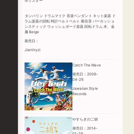
ポリスター
タンバリン ドラムマイク 音楽ペンダント キット楽器 ド
ラム楽器の回転 時計ベルトベルト 着信音 パーカッショ
ンスティック ウォッシュボード楽器 回転ドラム 木、金
属 Beige
発売日：
JianVryzl
Catch The Wave
発売日：2006-
04-26
Jawaiian Style
Records
やすらぎの二胡
発売日：2014-
01-29