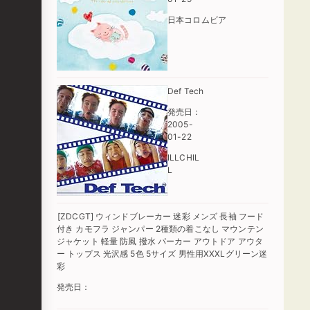
日本コロムビア
Def Tech
発売日：
2005-
01-22
ILLCHIL
L
[ZDCGT] ウィンドブレーカー 迷彩 メンズ 長袖 フード
付き カモフラ ジャンパー 2種類の着こなし マウンテン
ジャケット 軽量 防風 撥水 パーカー アウトドア アウタ
ー トップス 光沢感 5色 5サイズ 男性用XXXLグリーン迷
彩
発売日：