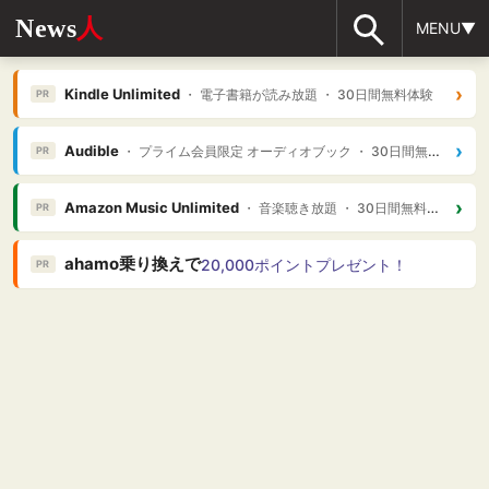
News
人
MENU▼
›
Kindle Unlimited
・ 電子書籍が読み放題 ・ 30日間無料体験
PR
›
Audible
・ プライム会員限定 オーディオブック ・ 30日間無料体験
PR
›
Amazon Music Unlimited
・ 音楽聴き放題 ・ 30日間無料体験
PR
ahamo乗り換えで
20,000ポイントプレゼント！
PR