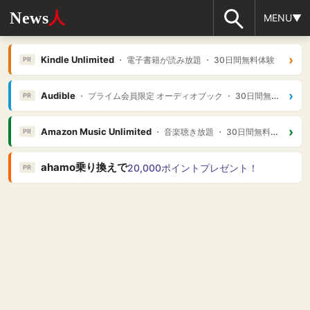
News
人
MENU▼
›
Kindle Unlimited
・ 電子書籍が読み放題 ・ 30日間無料体験
PR
›
Audible
・ プライム会員限定 オーディオブック ・ 30日間無料体験
PR
›
Amazon Music Unlimited
・ 音楽聴き放題 ・ 30日間無料体験
PR
ahamo乗り換えで
20,000ポイントプレゼント！
PR