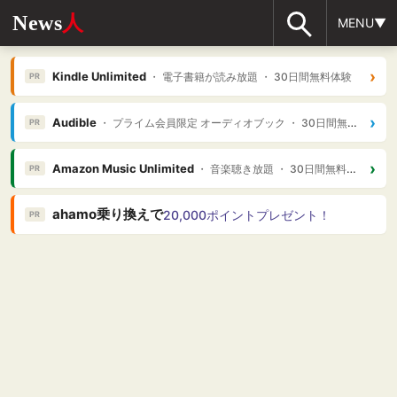
News
人
MENU▼
›
Kindle Unlimited
・ 電子書籍が読み放題 ・ 30日間無料体験
PR
›
Audible
・ プライム会員限定 オーディオブック ・ 30日間無料体験
PR
›
Amazon Music Unlimited
・ 音楽聴き放題 ・ 30日間無料体験
PR
ahamo乗り換えで
20,000ポイントプレゼント！
PR