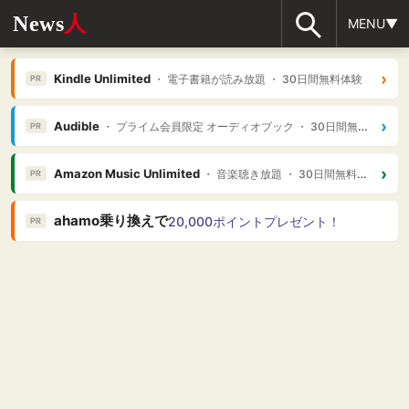
News
人
MENU▼
›
Kindle Unlimited
・ 電子書籍が読み放題 ・ 30日間無料体験
PR
›
Audible
・ プライム会員限定 オーディオブック ・ 30日間無料体験
PR
›
Amazon Music Unlimited
・ 音楽聴き放題 ・ 30日間無料体験
PR
ahamo乗り換えで
20,000ポイントプレゼント！
PR