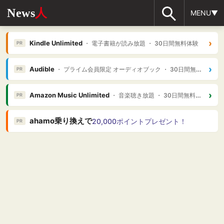
News
人
MENU▼
›
Kindle Unlimited
・ 電子書籍が読み放題 ・ 30日間無料体験
PR
›
Audible
・ プライム会員限定 オーディオブック ・ 30日間無料体験
PR
›
Amazon Music Unlimited
・ 音楽聴き放題 ・ 30日間無料体験
PR
ahamo乗り換えで
20,000ポイントプレゼント！
PR