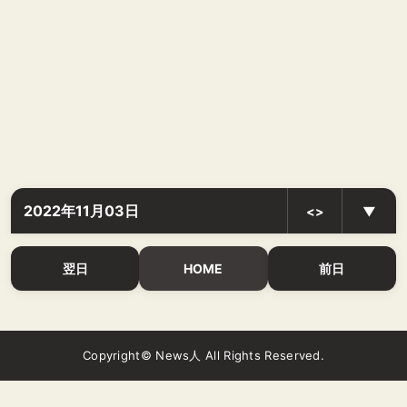
2022年11月03日
<>
▼
翌日
HOME
前日
Copyright© News人 All Rights Reserved.