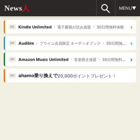
News
人
MENU▼
›
Kindle Unlimited
・ 電子書籍が読み放題 ・ 30日間無料体験
PR
›
Audible
・ プライム会員限定 オーディオブック ・ 30日間無料体験
PR
›
Amazon Music Unlimited
・ 音楽聴き放題 ・ 30日間無料体験
PR
ahamo乗り換えで
20,000ポイントプレゼント！
PR