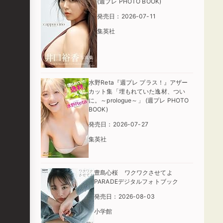
(週プレ PHOTO BOOK)
発売日：2026-07-11
集英社
水野Reta『週プレ プラス！』アザー
カット集「埋もれていた逸材、つい
に。～prologue～」 (週プレ PHOTO
BOOK)
発売日：2026-07-27
集英社
豊島心桜 ワクワクさせてよ
PARADEデジタルフォトブック
発売日：2026-08-03
小学館