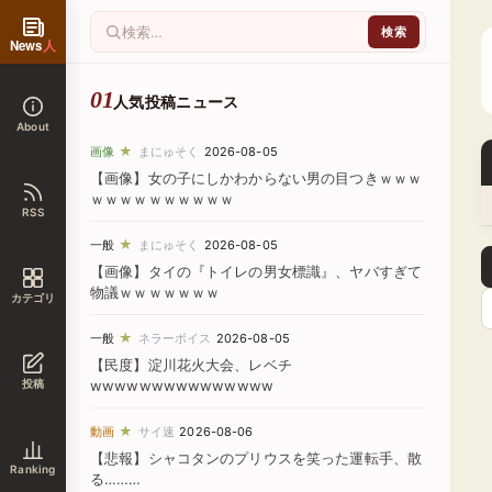
News
人
人気投稿ニュース
About
★
画像
まにゅそく
2026-08-05
【画像】女の子にしかわからない男の目つきｗｗｗ
ｗｗｗｗｗｗｗｗｗｗ
RSS
★
一般
まにゅそく
2026-08-05
【画像】タイの『トイレの男女標識』、ヤバすぎて
物議ｗｗｗｗｗｗｗ
カテゴリ
★
一般
ネラーボイス
2026-08-05
【民度】淀川花火大会、レベチ
投稿
wwwwwwwwwwwwwww
★
動画
サイ速
2026-08-06
【悲報】シャコタンのプリウスを笑った運転手、散
Ranking
る………