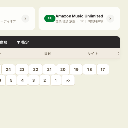
Amazon Music Unlimited
PR
プライム会員限定 オーディオブック ・ 30日間無料体験
音楽 聴き放題 ・ 30日間無料体験
度順
▼ 指定
ル
日付
サイト
24
23
22
21
20
19
18
17
6
5
4
3
2
1
>>