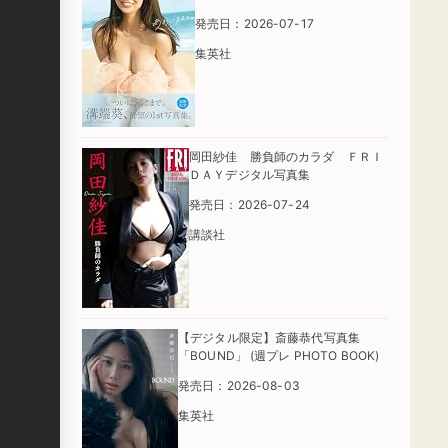
発売日：2026-07-17
集英社
岡田紗佳 勝負師のカラダ ＦＲＩ
ＤＡＹデジタル写真集
発売日：2026-07-24
講談社
【デジタル限定】斎藤恭代写真集
「BOUND」 (週プレ PHOTO BOOK)
発売日：2026-08-03
集英社