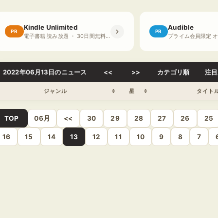
Kindle Unlimited
Audible
PR
PR
電子書籍 読み放題 ・ 30日間無料体験
2022年06月13日のニュース
<<
>>
カテゴリ順
注目
ジャンル
星
タイト
TOP
06月
<<
30
29
28
27
26
25
16
15
14
13
12
11
10
9
8
7