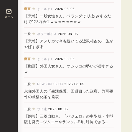
★
動画
まにゅそく
2026-08-06
【悲報】一般女性さん、ベランダで1人飲みするだ
メール
けで123万再生ｗｗｗｗｗｗｗｗ
★
一般
ネラーボイス
2026-08-06
【悲報】アメリカで今も続いてる近親相姦の一族が
やばすぎる
★
動画
まにゅそく
2026-08-06
【動画】外国人女さん、オシッコの勢いが凄すぎる
ｗ
★
一般
NEWSOKU BLOG
2026-08-05
永住外国人の「生活保護」回避狙った政府、許可要
件の厳格化案を発表
★
一般
サイ速
2026-08-05
【朗報】三菱自動車、「パジェロ」の中型版・小型
版も発売…ジムニーやランクルFJに対抗できる
か！？