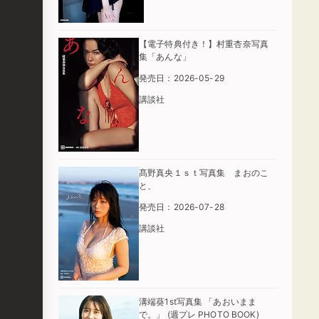
【電子特典付き！】村重杏奈写真
集「あんな」
発売日：2026-05-29
講談社
髙野真央１ｓｔ写真集 まおのこ
と、
発売日：2026-07-28
講談社
溝端葵1st写真集 「あおいまま
で。」 (週プレ PHOTO BOOK)