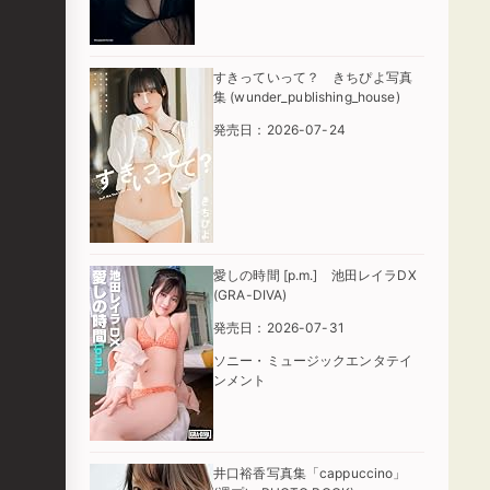
すきっていって？ きちぴよ写真
集 (wunder_publishing_house)
発売日：2026-07-24
愛しの時間 [p.m.] 池田レイラDX
(GRA-DIVA)
発売日：2026-07-31
ソニー・ミュージックエンタテイ
ンメント
井口裕香写真集「cappuccino」