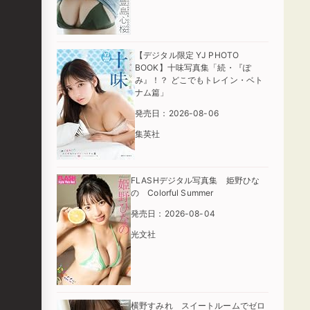
【デジタル限定 YJ PHOTO
BOOK】十味写真集「続・『ぽ
み』！？ どこでもトレイン・ベト
ナム篇」
発売日：2026-08-06
集英社
FLASHデジタル写真集 姫野ひな
の Colorful Summer
発売日：2026-08-04
光文社
横野すみれ スイートルームでゼロ