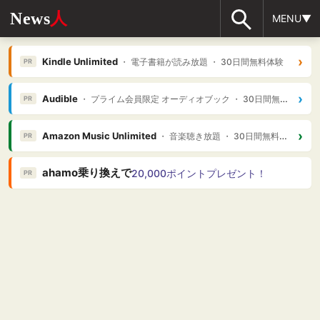
News
人
MENU▼
›
Kindle Unlimited
・ 電子書籍が読み放題 ・ 30日間無料体験
PR
›
Audible
・ プライム会員限定 オーディオブック ・ 30日間無料体験
PR
›
Amazon Music Unlimited
・ 音楽聴き放題 ・ 30日間無料体験
PR
ahamo乗り換えで
20,000ポイントプレゼント！
PR