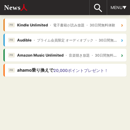
News
人
MENU▼
›
Kindle Unlimited
・ 電子書籍が読み放題 ・ 30日間無料体験
PR
›
Audible
・ プライム会員限定 オーディオブック ・ 30日間無料体験
PR
›
Amazon Music Unlimited
・ 音楽聴き放題 ・ 30日間無料体験
PR
ahamo乗り換えで
20,000ポイントプレゼント！
PR