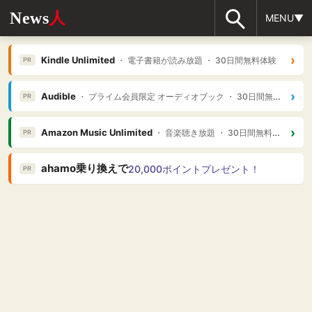
News
人
MENU▼
›
Kindle Unlimited
・ 電子書籍が読み放題 ・ 30日間無料体験
PR
›
Audible
・ プライム会員限定 オーディオブック ・ 30日間無料体験
PR
›
Amazon Music Unlimited
・ 音楽聴き放題 ・ 30日間無料体験
PR
ahamo乗り換えで
20,000ポイントプレゼント！
PR