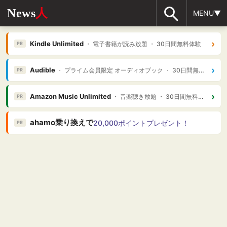
News
人
MENU▼
›
Kindle Unlimited
・ 電子書籍が読み放題 ・ 30日間無料体験
PR
›
Audible
・ プライム会員限定 オーディオブック ・ 30日間無料体験
PR
›
Amazon Music Unlimited
・ 音楽聴き放題 ・ 30日間無料体験
PR
ahamo乗り換えで
20,000ポイントプレゼント！
PR