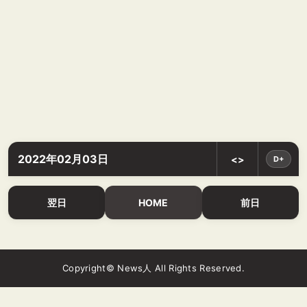
2022年02月03日
<>
D+
翌日
HOME
前日
Copyright© News人 All Rights Reserved.