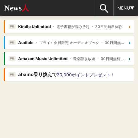
News
人
MENU▼
›
Kindle Unlimited
・ 電子書籍が読み放題 ・ 30日間無料体験
PR
›
Audible
・ プライム会員限定 オーディオブック ・ 30日間無料体験
PR
›
Amazon Music Unlimited
・ 音楽聴き放題 ・ 30日間無料体験
PR
ahamo乗り換えで
20,000ポイントプレゼント！
PR