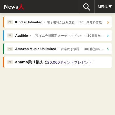
News
人
MENU▼
›
Kindle Unlimited
・ 電子書籍が読み放題 ・ 30日間無料体験
PR
›
Audible
・ プライム会員限定 オーディオブック ・ 30日間無料体験
PR
›
Amazon Music Unlimited
・ 音楽聴き放題 ・ 30日間無料体験
PR
ahamo乗り換えで
20,000ポイントプレゼント！
PR