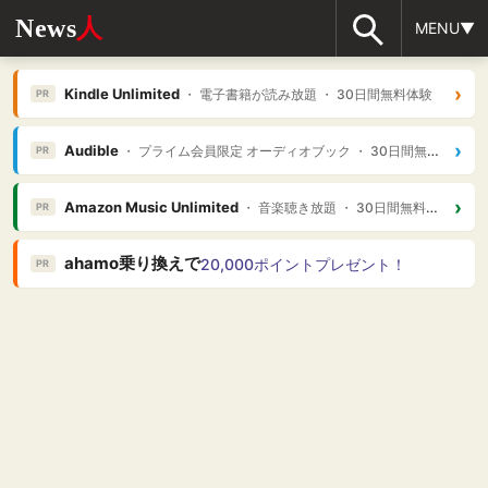
News
人
MENU▼
›
Kindle Unlimited
・ 電子書籍が読み放題 ・ 30日間無料体験
PR
›
Audible
・ プライム会員限定 オーディオブック ・ 30日間無料体験
PR
›
Amazon Music Unlimited
・ 音楽聴き放題 ・ 30日間無料体験
PR
ahamo乗り換えで
20,000ポイントプレゼント！
PR