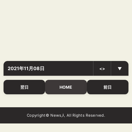
2021年11月08日
<>
▼
翌日
HOME
前日
Copyright© News人 All Rights Reserved.