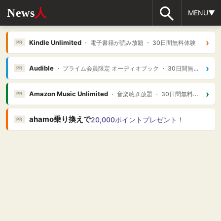
News
人
MENU▼
›
Kindle Unlimited
・ 電子書籍が読み放題 ・ 30日間無料体験
PR
›
Audible
・ プライム会員限定 オーディオブック ・ 30日間無料体験
PR
›
Amazon Music Unlimited
・ 音楽聴き放題 ・ 30日間無料体験
PR
ahamo乗り換えで
20,000ポイントプレゼント！
PR