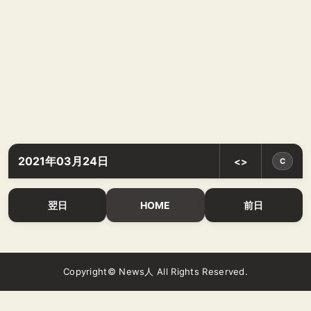
2021年03月24日
<>
C
翌日
HOME
前日
Copyright© News人 All Rights Reserved.