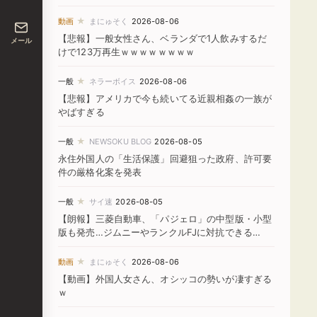
★
動画
まにゅそく
2026-08-06
【悲報】一般女性さん、ベランダで1人飲みするだ
メール
けで123万再生ｗｗｗｗｗｗｗｗ
★
一般
ネラーボイス
2026-08-06
【悲報】アメリカで今も続いてる近親相姦の一族が
やばすぎる
★
一般
NEWSOKU BLOG
2026-08-05
永住外国人の「生活保護」回避狙った政府、許可要
件の厳格化案を発表
★
一般
サイ速
2026-08-05
【朗報】三菱自動車、「パジェロ」の中型版・小型
版も発売…ジムニーやランクルFJに対抗できる
か！？
★
動画
まにゅそく
2026-08-06
【動画】外国人女さん、オシッコの勢いが凄すぎる
ｗ