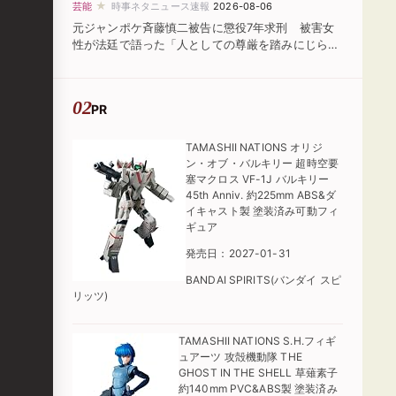
★
芸能
時事ネタニュース速報
2026-08-06
元ジャンポケ斉藤慎二被告に懲役7年求刑 被害女
性が法廷で語った「人としての尊厳を踏みにじられ
た」
PR
TAMASHII NATIONS オリジ
ン・オブ・バルキリー 超時空要
塞マクロス VF-1J バルキリー
45th Anniv. 約225mm ABS&ダ
イキャスト製 塗装済み可動フィ
ギュア
発売日：2027-01-31
BANDAI SPIRITS(バンダイ スピ
リッツ)
TAMASHII NATIONS S.H.フィギ
ュアーツ 攻殻機動隊 THE
GHOST IN THE SHELL 草薙素子
約140mm PVC&ABS製 塗装済み