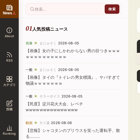
News
人
人気投稿ニュース
About
★
画像
まにゅそく
2026-08-05
【画像】女の子にしかわからない男の目つきｗｗｗ
ｗｗｗｗｗｗｗｗｗｗ
RSS
★
一般
まにゅそく
2026-08-05
【画像】タイの『トイレの男女標識』、ヤバすぎて
物議ｗｗｗｗｗｗｗ
カテゴリ
★
一般
ネラーボイス
2026-08-05
【民度】淀川花火大会、レベチ
投稿
wwwwwwwwwwwwwww
★
動画
サイ速
2026-08-06
【悲報】シャコタンのプリウスを笑った運転手、散
Ranking
る………