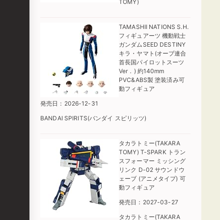
TOMY)
TAMASHII NATIONS S.H.
フィギュアーツ 機動戦士
ガンダムSEED DESTINY
キラ・ヤマト(オーブ連合
首長国パイロットスーツ
Ver．) 約140mm
PVC&ABS製 塗装済み可
動フィギュア
発売日：2026-12-31
BANDAI SPIRITS(バンダイ スピリッツ)
タカラトミー(TAKARA
TOMY) T-SPARK トラン
スフォーマー ミッシング
リンク D-02 サウンドウ
ェーブ (アニメタイプ) 可
動フィギュア
発売日：2027-03-27
タカラトミー(TAKARA