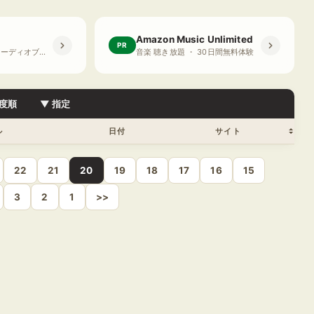
Amazon Music Unlimited
PR
プライム会員限定 オーディオブック ・ 30日間無料体験
音楽 聴き放題 ・ 30日間無料体験
度順
▼ 指定
ル
日付
サイト
22
21
20
19
18
17
16
15
3
2
1
>>