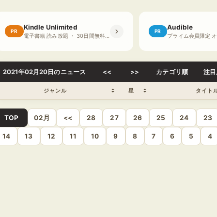
Kindle Unlimited
Audible
PR
PR
電子書籍 読み放題 ・ 30日間無料体験
2021年02月20日のニュース
<<
>>
カテゴリ順
注目
ジャンル
星
タイト
TOP
02月
<<
28
27
26
25
24
23
14
13
12
11
10
9
8
7
6
5
4