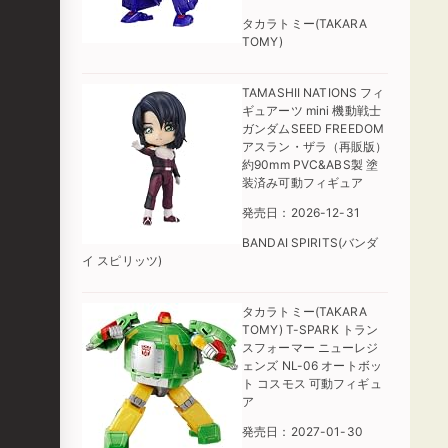
タカラトミー(TAKARA
TOMY)
TAMASHII NATIONS フィ
ギュアーツ mini 機動戦士
ガンダムSEED FREEDOM
アスラン・ザラ（再販版）
約90mm PVC&ABS製 塗
装済み可動フィギュア
発売日：2026-12-31
BANDAI SPIRITS(バンダ
イ スピリッツ)
タカラトミー(TAKARA
TOMY) T-SPARK トラン
スフォーマー ニューレジ
ェンズ NL-06 オートボッ
ト コスモス 可動フィギュ
ア
発売日：2027-01-30