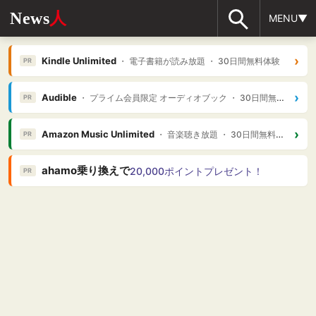
News
人
MENU▼
›
Kindle Unlimited
・ 電子書籍が読み放題 ・ 30日間無料体験
PR
›
Audible
・ プライム会員限定 オーディオブック ・ 30日間無料体験
PR
›
Amazon Music Unlimited
・ 音楽聴き放題 ・ 30日間無料体験
PR
ahamo乗り換えで
20,000ポイントプレゼント！
PR