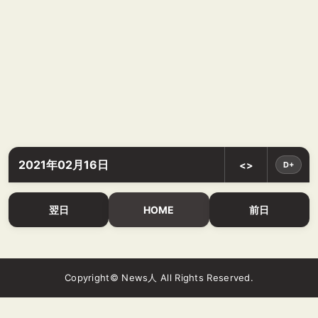
2021年02月16日
<>
D+
翌日
HOME
前日
Copyright© News人 All Rights Reserved.