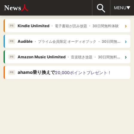
News
人
MENU▼
›
Kindle Unlimited
・ 電子書籍が読み放題 ・ 30日間無料体験
PR
›
Audible
・ プライム会員限定 オーディオブック ・ 30日間無料体験
PR
›
Amazon Music Unlimited
・ 音楽聴き放題 ・ 30日間無料体験
PR
ahamo乗り換えで
20,000ポイントプレゼント！
PR