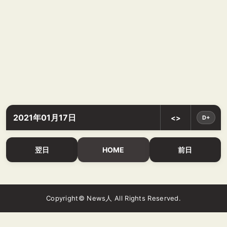
2021年01月17日
<>
D+
翌日
HOME
前日
Copyright© News人 All Rights Reserved.