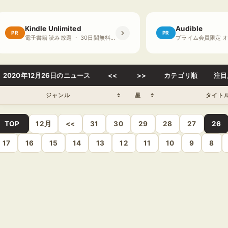
Kindle Unlimited
Audible
PR
PR
電子書籍 読み放題 ・ 30日間無料体験
2020年12月26日のニュース
<<
>>
カテゴリ順
注目
ジャンル
星
タイト
TOP
12月
<<
31
30
29
28
27
26
17
16
15
14
13
12
11
10
9
8