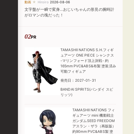
★
動画
Hiroiro
2026-08-06
文字盤が一瞬で変身…おじいちゃんの形見の腕時計
がロマンの塊だった！
PR
TAMASHII NATIONS S.H.フィギ
ュアーツ ONE PIECE シャンクス
-マリンフォード頂上決戦- 約
165mm PVC&ABS&布製 塗装済み
可動フィギュア
発売日：2027-01-31
BANDAI SPIRITS(バンダイ スピ
リッツ)
TAMASHII NATIONS フィ
ギュアーツ mini 機動戦士
ガンダムSEED FREEDOM
アスラン・ザラ（再販版）
約90mm PVC&ABS製 塗