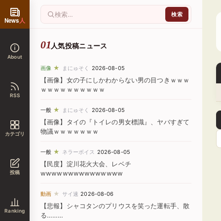
News
人
人気投稿ニュース
About
★
画像
まにゅそく
2026-08-05
【画像】女の子にしかわからない男の目つきｗｗｗ
ｗｗｗｗｗｗｗｗｗｗ
RSS
★
一般
まにゅそく
2026-08-05
【画像】タイの『トイレの男女標識』、ヤバすぎて
物議ｗｗｗｗｗｗｗ
カテゴリ
★
一般
ネラーボイス
2026-08-05
【民度】淀川花火大会、レベチ
投稿
wwwwwwwwwwwwwww
★
動画
サイ速
2026-08-06
【悲報】シャコタンのプリウスを笑った運転手、散
Ranking
る………