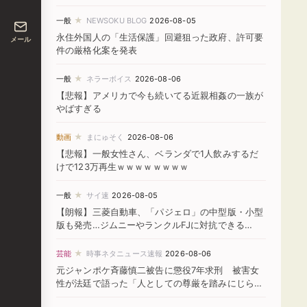
★
一般
NEWSOKU BLOG
2026-08-05
永住外国人の「生活保護」回避狙った政府、許可要
メール
件の厳格化案を発表
★
一般
ネラーボイス
2026-08-06
【悲報】アメリカで今も続いてる近親相姦の一族が
やばすぎる
★
動画
まにゅそく
2026-08-06
【悲報】一般女性さん、ベランダで1人飲みするだ
けで123万再生ｗｗｗｗｗｗｗｗ
★
一般
サイ速
2026-08-05
【朗報】三菱自動車、「パジェロ」の中型版・小型
版も発売…ジムニーやランクルFJに対抗できる
か！？
★
芸能
時事ネタニュース速報
2026-08-06
元ジャンポケ斉藤慎二被告に懲役7年求刑 被害女
性が法廷で語った「人としての尊厳を踏みにじられ
た」