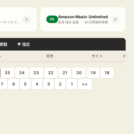
Amazon Music Unlimited
PR
プライム会員限定 オーディオブック ・ 30日間無料体験
音楽 聴き放題 ・ 30日間無料体験
度順
▼ 指定
ル
日付
サイト
25
24
23
22
21
20
19
18
7
6
5
4
3
2
1
>>