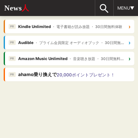
News
人
MENU▼
›
Kindle Unlimited
・ 電子書籍が読み放題 ・ 30日間無料体験
PR
›
Audible
・ プライム会員限定 オーディオブック ・ 30日間無料体験
PR
›
Amazon Music Unlimited
・ 音楽聴き放題 ・ 30日間無料体験
PR
ahamo乗り換えで
20,000ポイントプレゼント！
PR