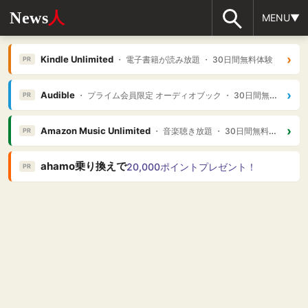
News
人
MENU▼
›
Kindle Unlimited
・ 電子書籍が読み放題 ・ 30日間無料体験
PR
›
Audible
・ プライム会員限定 オーディオブック ・ 30日間無料体験
PR
›
Amazon Music Unlimited
・ 音楽聴き放題 ・ 30日間無料体験
PR
ahamo乗り換えで
20,000ポイントプレゼント！
PR