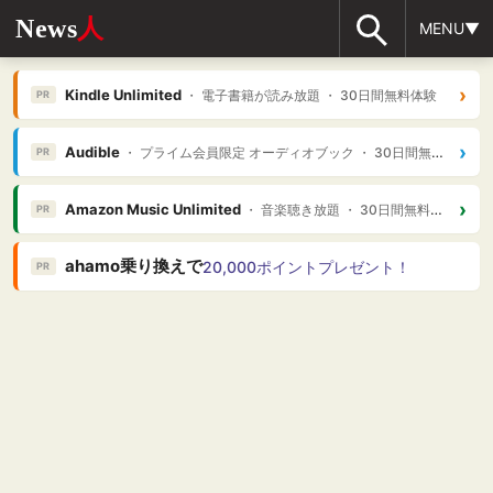
News
人
MENU▼
›
Kindle Unlimited
・ 電子書籍が読み放題 ・ 30日間無料体験
PR
›
Audible
・ プライム会員限定 オーディオブック ・ 30日間無料体験
PR
›
Amazon Music Unlimited
・ 音楽聴き放題 ・ 30日間無料体験
PR
ahamo乗り換えで
20,000ポイントプレゼント！
PR