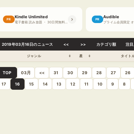
Kindle Unlimited
Audible
PR
PR
電子書籍 読み放題 ・ 30日間無料体験
2019年03月16日のニュース
<<
>>
カテゴリ順
注目
ジャンル
星
タイト
TOP
03月
<<
31
30
29
28
27
26
17
16
15
14
13
12
11
10
9
8