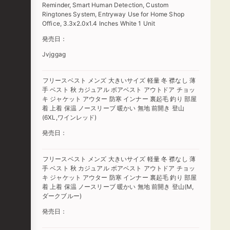
Reminder, Smart Human Detection, Custom
Ringtones System, Entryway Use for Home Shop
Office, 3.3x2.0x1.4 Inches White 1 Unit
発売日：
Jvjggag
フリースベスト メンズ 大きいサイズ 軽量 冬 襟なし 薄
手 ベスト 秋 カジュアル ボアベスト アウトドア チョッ
キ ジャケット アウター 防寒 インナー 裏起毛 釣り 部屋
着 上着 保温 ノースリーブ 暖かい 無地 前開き 登山
(6XL,ワインレッド)
発売日：
フリースベスト メンズ 大きいサイズ 軽量 冬 襟なし 薄
手 ベスト 秋 カジュアル ボアベスト アウトドア チョッ
キ ジャケット アウター 防寒 インナー 裏起毛 釣り 部屋
着 上着 保温 ノースリーブ 暖かい 無地 前開き 登山(M,
ダークブルー)
発売日：