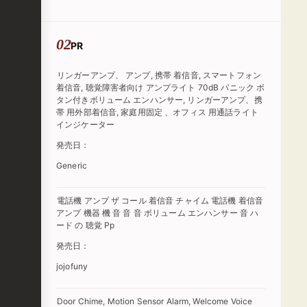
PR
リンガーアンプ、 アンプ, 携帯 着信音, スマートフォン
着信音, 聴覚障害者向け アンプライト 70dB パニック ボ
タン付きボリューム エンハンサー, リンガーアンプ、携
帯 用外部着信音, 家庭用固定 、オフィス 用通話ライト
インジケーター
発売日：
Generic
電話機 アンプ ザ コール 着信音 チャイム 電話機 着信音
アンプ 機器 機 音 音 音 ボリューム エンハンサー 音 ハ
ード の 聴覚 Pp
発売日：
jojofuny
Door Chime, Motion Sensor Alarm, Welcome Voice