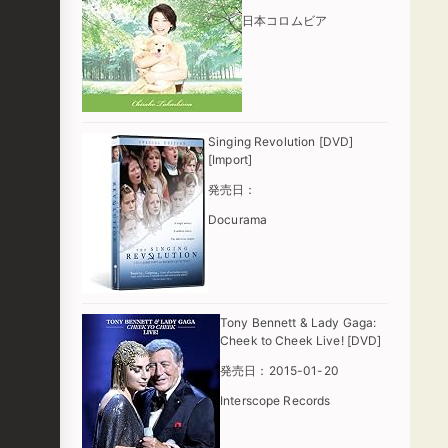
日本コロムビア
Singing Revolution [DVD]
[Import]
発売日：
Docurama
Tony Bennett & Lady Gaga:
Cheek to Cheek Live! [DVD]
発売日：2015-01-20
Interscope Records