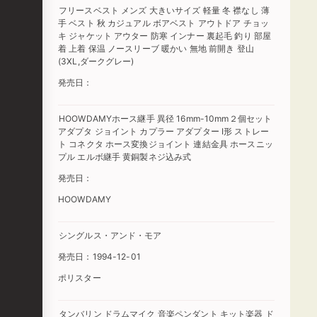
フリースベスト メンズ 大きいサイズ 軽量 冬 襟なし 薄
手 ベスト 秋 カジュアル ボアベスト アウトドア チョッ
キ ジャケット アウター 防寒 インナー 裏起毛 釣り 部屋
着 上着 保温 ノースリーブ 暖かい 無地 前開き 登山
(3XL,ダークグレー)
発売日：
HOOWDAMYホース継手 異径 16mm-10mm２個セット
アダプタ ジョイント カプラー アダプター I形 ストレー
ト コネクタ ホース変換ジョイント 連結金具 ホースニッ
プル エルボ継手 黄銅製‌ネジ込み式‌
発売日：
HOOWDAMY
シングルス・アンド・モア
発売日：1994-12-01
ポリスター
タンバリン ドラムマイク 音楽ペンダント キット楽器 ド