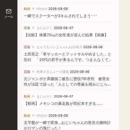
★
動画
Hiroiro
2026-08-06
一瞬でスクーターが3キルされてしまう･･･
メール
★
画像
まにゅそく
2026-08-07
【比較】体重70㎏の女性達が並んだ結果【画像】
★
芸能
なんでもいいよちゃんねるNEO
2026-08-06
土田晃之「草サッカーとフットサルやめました」と
告白 「20代の若手が来るんです。つまんなくて」
★
芸能
時事ネタニュース速報
2026-08-06
元ジャンポケ斉藤慎二被告に懲役7年求刑 被害女
性が法廷で語った「人としての尊厳を踏みにじられ
た」
★
動画
まにゅそく
2026-08-07
【動画】メキシコの暴走族が世紀末すぎる……
★
動画
Hiroiro
2026-08-06
文字盤が一瞬で変身…おじいちゃんの形見の腕時計
がロマンの塊だった！