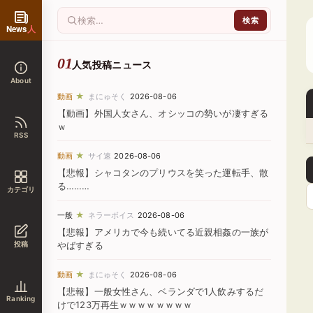
News
人
人気投稿ニュース
About
★
動画
まにゅそく
2026-08-06
【動画】外国人女さん、オシッコの勢いが凄すぎる
ｗ
RSS
★
動画
サイ速
2026-08-06
【悲報】シャコタンのプリウスを笑った運転手、散
る………
カテゴリ
★
一般
ネラーボイス
2026-08-06
【悲報】アメリカで今も続いてる近親相姦の一族が
投稿
やばすぎる
★
動画
まにゅそく
2026-08-06
【悲報】一般女性さん、ベランダで1人飲みするだ
Ranking
けで123万再生ｗｗｗｗｗｗｗｗ