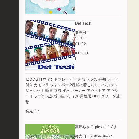
Def Tech
発売日：
2005-
01-22
ILLCHIL
L
[ZDCGT] ウィンドブレーカー 迷彩 メンズ 長袖 フード
付き カモフラ ジャンパー 2種類の着こなし マウンテン
ジャケット 軽量 防風 撥水 パーカー アウトドア アウタ
ー トップス 光沢感 5色 5サイズ 男性用XXXLグリーン迷
彩
発売日：
高嶋ちさ子 plays ジブリ
発売日：2009-06-24