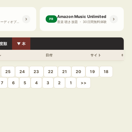
Amazon Music Unlimited
PR
プライム会員限定 オーディオブック ・ 30日間無料体験
音楽 聴き放題 ・ 30日間無料体験
度順
▼ 本
ル
日付
サイト
25
24
23
22
21
20
19
18
7
6
5
4
3
2
1
>>