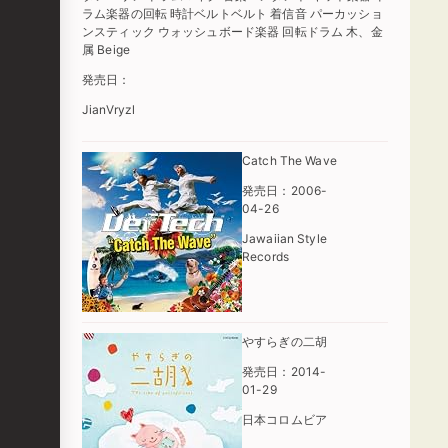
ラム楽器の回転 時計ベルトベルト 着信音 パーカッショ
ンスティック ウォッシュボード楽器 回転ドラム 木、金
属 Beige
発売日：
JianVryzl
Catch The Wave
発売日：2006-
04-26
Jawaiian Style
Records
やすらぎの二胡
発売日：2014-
01-29
日本コロムビア